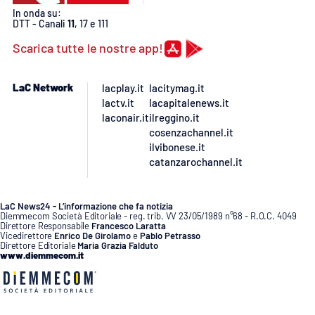
In onda su:
DTT - Canali
11
, 17 e 111
APP
Scarica tutte le nostre app!
Android
LaC Network
lacplay.it
lacitymag.it
Apple
lactv.it
lacapitalenews.it
laconair.it
ilreggino.it
cosenzachannel.it
ilvibonese.it
catanzarochannel.it
LaC News24 - L’informazione che fa notizia
Diemmecom Società Editoriale - reg. trib. VV 23/05/1989 n°68 - R.O.C. 4049
Direttore Responsabile
Francesco Laratta
Vicedirettore
Enrico De Girolamo
e
Pablo Petrasso
Direttore Editoriale
Maria Grazia Falduto
www.diemmecom.it