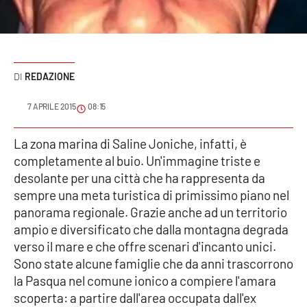
Sanità
Sport
REDAZIONE
Cultura
7 APRILE 2015
08:15
Podcast
La zona marina di Saline Joniche, infatti, è
Meteo
completamente al buio. Un'immagine triste e
desolante per una città che ha rappresenta da
Editoriali
sempre una meta turistica di primissimo piano nel
panorama regionale. Grazie anche ad un territorio
ampio e diversificato che dalla montagna degrada
VIDEO
verso il mare e che offre scenari d'incanto unici.
Sono state alcune famiglie che da anni trascorrono
Ambiente
la Pasqua nel comune ionico a compiere l'amara
scoperta: a partire dall'area occupata dall'ex
Cronaca