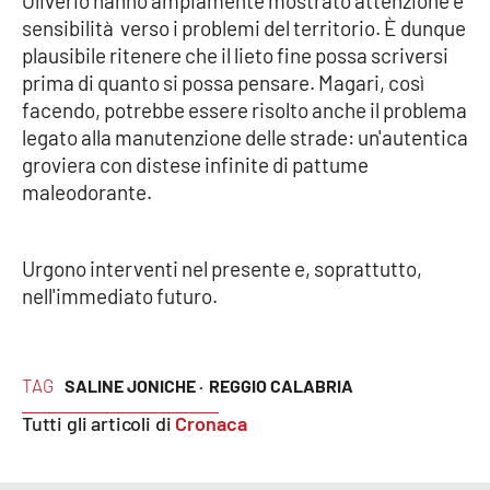
Oliverio hanno ampiamente mostrato attenzione e
sensibilità verso i problemi del territorio. È dunque
plausibile ritenere che il lieto fine possa scriversi
EDIZIONI
prima di quanto si possa pensare. Magari, così
LOCALI
facendo, potrebbe essere risolto anche il problema
Catanzaro
legato alla manutenzione delle strade: un'autentica
groviera con distese infinite di pattume
Crotone
maleodorante.
Vibo Valentia
Urgono interventi nel presente e, soprattutto,
nell'immediato futuro.
Reggio Calabria
Cosenza
TAG
SALINE JONICHE ·
REGGIO CALABRIA
Lamezia Terme
Tutti gli articoli di
Cronaca