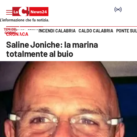
TEMI DEL
INCENDI CALABRIA
CALDO CALABRIA
PONTE SU
HOME PAGE
CRONACA
GIORNO
CRONACA
Vai
Saline Joniche: la marina
SEZIONI
totalmente al buio
Cronaca
Politica
Attualità
Economia e lavoro
Italia Mondo