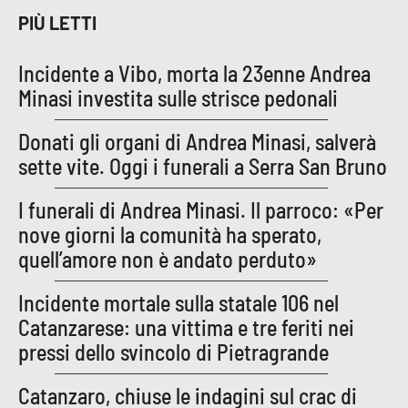
PROGETTI
SPECIALI
PIÙ LETTI
Buona Sanità Calabria
Incidente a Vibo, morta la 23enne Andrea
Minasi investita sulle strisce pedonali
LA
CALABRIAVISIONE
Donati gli organi di Andrea Minasi, salverà
Destinazioni
sette vite. Oggi i funerali a Serra San Bruno
Eventi
I funerali di Andrea Minasi. Il parroco: «Per
nove giorni la comunità ha sperato,
Food
quell’amore non è andato perduto»
Storie
Incidente mortale sulla statale 106 nel
Catanzarese: una vittima e tre feriti nei
pressi dello svincolo di Pietragrande
LAC
NETWORK
Catanzaro, chiuse le indagini sul crac di