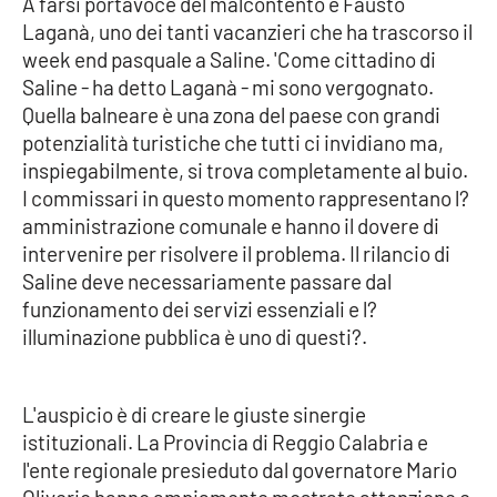
A farsi portavoce del malcontento è Fausto
Parchi Marini Calabria
Laganà, uno dei tanti vacanzieri che ha trascorso il
week end pasquale a Saline. 'Come cittadino di
Leggendo Alvaro insieme
Saline - ha detto Laganà - mi sono vergognato.
Quella balneare è una zona del paese con grandi
Imprese Di Calabria
potenzialità turistiche che tutti ci invidiano ma,
inspiegabilmente, si trova completamente al buio.
Le perfidie di Antonella Grippo
I commissari in questo momento rappresentano l?
amministrazione comunale e hanno il dovere di
Venti di comunicazione
intervenire per risolvere il problema. Il rilancio di
Saline deve necessariamente passare dal
funzionamento dei servizi essenziali e l?
STREAMING
illuminazione pubblica è uno di questi?.
LaC TV
L'auspicio è di creare le giuste sinergie
LaC Network
istituzionali. La Provincia di Reggio Calabria e
l'ente regionale presieduto dal governatore Mario
LaC OnAir