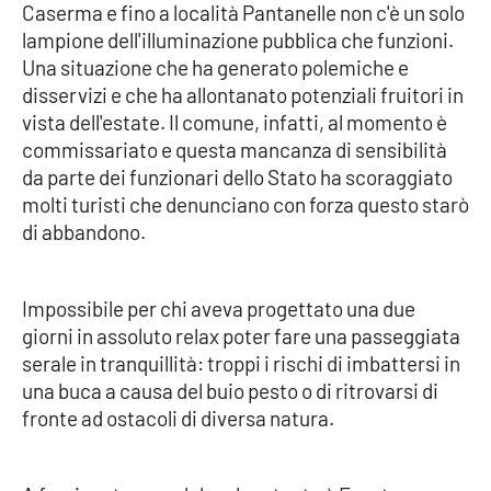
Caserma e fino a località Pantanelle non c'è un solo
lampione dell'illuminazione pubblica che funzioni.
Cultura
Una situazione che ha generato polemiche e
disservizi e che ha allontanato potenziali fruitori in
Economia e Lavoro
vista dell'estate. Il comune, infatti, al momento è
commissariato e questa mancanza di sensibilità
Politica
da parte dei funzionari dello Stato ha scoraggiato
molti turisti che denunciano con forza questo starò
Sanità
di abbandono.
Società
Impossibile per chi aveva progettato una due
Sport
giorni in assoluto relax poter fare una passeggiata
serale in tranquillità: troppi i rischi di imbattersi in
una buca a causa del buio pesto o di ritrovarsi di
RUBRICHE
fronte ad ostacoli di diversa natura.
Good Morning Vietnam