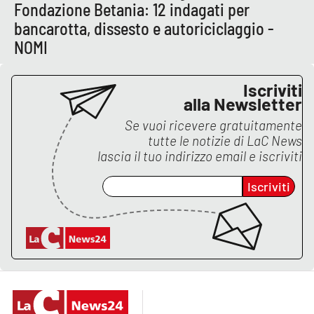
Lacplay.it
Fondazione Betania: 12 indagati per
bancarotta, dissesto e autoriciclaggio -
Lactv.it
NOMI
Laconair.it
Iscriviti
alla Newsletter
Lacitymag.it
Se vuoi ricevere gratuitamente
tutte le notizie di
LaC News
Lacapitalenews.it
lascia il tuo indirizzo email e iscriviti
Ilreggino.it
Iscriviti
Cosenzachannel.it
Ilvibonese.it
Catanzarochannel.it