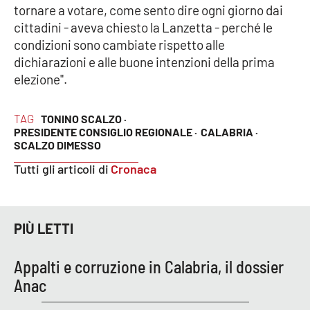
tornare a votare, come sento dire ogni giorno dai
Parchi Marini Calabria
cittadini - aveva chiesto la Lanzetta - perché le
condizioni sono cambiate rispetto alle
Leggendo Alvaro insieme
dichiarazioni e alle buone intenzioni della prima
elezione".
Imprese Di Calabria
TAG
Le perfidie di Antonella Grippo
TONINO SCALZO ·
PRESIDENTE CONSIGLIO REGIONALE ·
CALABRIA ·
SCALZO DIMESSO
Venti di comunicazione
Tutti gli articoli di
Cronaca
STREAMING
PIÙ LETTI
LaC TV
Appalti e corruzione in Calabria, il dossier
LaC Network
Anac
LaC OnAir