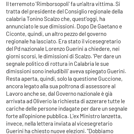
Il terremoto 'Rimborsopoli' fa un'altra vittima. Si
tratta del presidente del Consiglio regionale della
Cultura
calabria Tonino Scalzo che, quest'oggi, ha
annunciato le sue dimissioni. Dopo De Gaetano e
Economia e Lavoro
Ciconte, quindi, un altro pezzo del governo
regionale ha lasciato. Era stato il vicesegretario
Politica
del Pd nazionale Lorenzo Guerini a chiedere, nei
giorni scorsi, le dimissioni di Scalzo. 'Per dare un
Sanità
segnale politico di rottura in Calabria le sue
dimissioni sono ineludibili' aveva spiegato Guerini.
Società
Resta aperta, quindi, solo la questione Guccione,
ancora legato alla sua poltrona di assessore al
Sport
Lavoro anche se, dal Governo nazionale è già
arrivata ad Oliverio la richiesta di azzerare tutte le
cariche delle persone indagate per dare un segnale
RUBRICHE
forte all'opinione pubblica. L'ex Ministro lanzetta,
invece, nella lettera inviata al vicesegretario
Good Morning Vietnam
Guerini ha chiesto nuove elezioni. "Dobbiamo