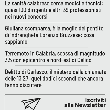
La sanità calabrese cerca medici e tecnici:
quasi 100 dirigenti e altri 39 professionisti
nei nuovi concorsi
EDIZIONI
LOCALI
Giuliana scomparsa, è la moglie del pentito
Catanzaro
di ’ndrangheta Lorenzo Bruzzese: cosa
sappiamo
Crotone
Terremoto in Calabria, scossa di magnitudo
Vibo Valentia
3.5 con epicentro a nord-est di Celico
Reggio Calabria
Delitto di Garlasco, il mistero della chiamata
delle 13.27: quei dodici secondi che ancora
Cosenza
fanno discutere
Lamezia Terme
Iscriviti
alla Newsletter