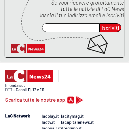
PROGETTI
Se vuoi ricevere gratuitamente
SPECIALI
tutte le notizie di
LaC News
Buona Sanità Calabria
lascia il tuo indirizzo email e iscriviti
Iscriviti
LA
CALABRIAVISIONE
Destinazioni
Eventi
Food
In onda su:
DTT - Canali
11
, 17 e 111
Storie
Scarica tutte le nostre app!
LaC Network
LAC
lacplay.it
lacitymag.it
NETWORK
lactv.it
lacapitalenews.it
laconair.it
ilreggino.it