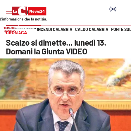
TEMI DEL
INCENDI CALABRIA
CALDO CALABRIA
PONTE SU
HOME PAGE
CRONACA
GIORNO
CRONACA
Vai
Scalzo si dimette... lunedì 13.
SEZIONI
Domani la Giunta VIDEO
Cronaca
Politica
Attualità
Economia e lavoro
Italia Mondo