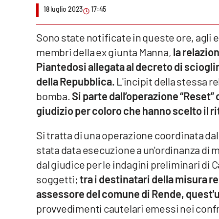
18 luglio 2023
17:45
Venti di comunicazione
Sono state notificate in queste ore, agli 
Streaming
membri della ex giunta Manna,
la relazio
Piantedosi allegata al decreto di sciog
LaC TV
della Repubblica.
L'incipit della stessa r
LaC Network
bomba.
Si parte dall’operazione “Reset” ch
giudizio per coloro che hanno scelto il ri
LaC OnAir
Si tratta di una operazione coordinata dal
Edizioni
stata data esecuzione a un'ordinanza di m
locali
dal giudice per le indagini preliminari di
Catanzaro
soggetti;
tra i destinatari della misura r
assessore del comune di Rende, quest'ul
Crotone
provvedimenti cautelari emessi nei confr
Vibo Valentia