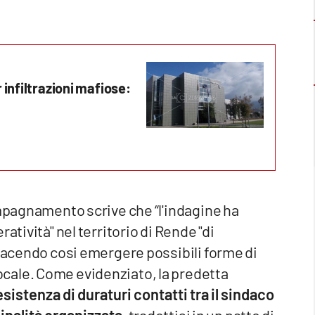
 infiltrazioni mafiose:
ompagnamento scrive che “l'indagine ha
atività" nel territorio di Rende "di
 facendo cosi emergere possibili forme di
cale. Come evidenziato, la predetta
sistenza di duraturi contatti tra il sindaco