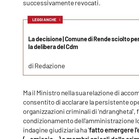
successivamente revocati.
Reggio Calabria
↓
LEGGI ANCHE
Cosenza
La decisione | Comune di Rende sciolto per
Lamezia Terme
la delibera del Cdm
Progetti
di Redazione
speciali
Buona Sanità Calabria
Ma il Ministro nella sua relazione di acc
La
consentito di acclarare la persistente oper
Calabriavisione
organizzazioni criminali di 'ndrangheta",
Destinazioni
condizionamento dell'amministrazione lo
indagine giudiziaria ha '
fatto emergere l'e
Eventi