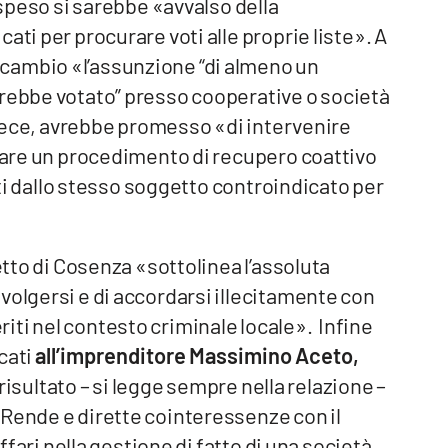
sospeso si sarebbe «avvalso della
ati per procurare voti alle proprie liste». A
cambio «l’assunzione “di almeno un
vrebbe votato” presso cooperative o società
invece, avrebbe promesso «di intervenire
stare un procedimento di recupero coattivo
zati dallo stesso soggetto controindicato per
etto di Cosenza «sottolinea l’assoluta
volgersi e di accordarsi illecitamente con
ti nel contesto criminale locale». Infine
cati
all’imprenditore Massimino Aceto,
 risultato – si legge sempre nella relazione –
 Rende e dirette cointeressenze con il
affari nella gestione di fatto di una società