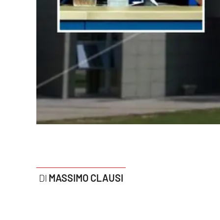
Politica
Sanità
Società
Sport
Rubriche
Good Morning Vietnam
Parchi Marini Calabria
Leggendo Alvaro insieme
MASSIMO CLAUSI
Imprese Di Calabria
Le perfidie di Antonella Grippo