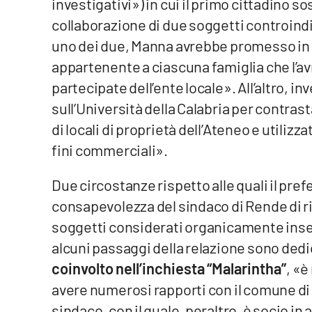
investigativi») in cui il primo cittadino 
Privacy
collaborazione di due soggetti controindic
uno dei due, Manna avrebbe promesso in 
Cookie policy
appartenente a ciascuna famiglia che l’a
partecipate dell’ente locale». All’altro, 
Note legali
sull’Università della Calabria per contra
di locali di proprietà dell’Ateneo e utiliz
fini commerciali».
Due circostanze rispetto alle quali il pref
consapevolezza del sindaco di Rende di ri
soggetti considerati organicamente inseri
alcuni passaggi della relazione sono dedi
coinvolto nell’inchiesta “Malarintha”
, «è
avere numerosi rapporti con il comune di
sindaco, con il quale, peraltro, è socio in 