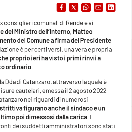
ex consiglieri comunali di Rende e ai
ne del Ministro dell’Interno, Matteo
limento del Comune a firma del Presidente
elazione è per certi versi, una vera e propria
e proprio ieri ha visto i primi rinvii a
to ordinario
.
la Dda di Catanzaro, attraverso la quale è
isure cautelari, emessa il 2 agosto 2022
 Catanzaro nei riguardi di numerosi
estrittiva figurano anche il sindaco e un
timo poi dimessosi dalla carica
. I
onti dei suddetti amministratori sono stati