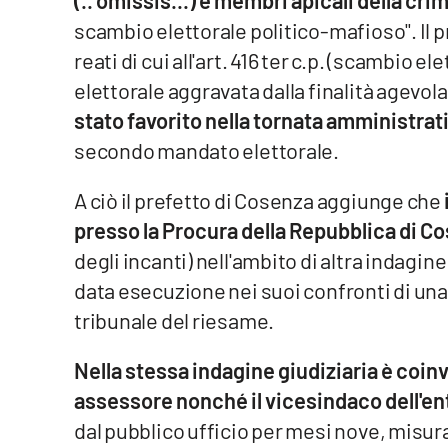
(.. omissis...) e membri apicali della cri
Food
scambio elettorale politico-mafioso". Il p
reati di cui all'art. 416 ter c.p. (scambio e
Storie
elettorale aggravata dalla finalità agevola
stato favorito nella tornata amministrat
LaC
Network
secondo mandato elettorale.
Lacplay.it
A ciò il prefetto di Cosenza aggiunge che
Lactv.it
presso la Procura della Repubblica di C
degli incanti) nell'ambito di altra indagine
Laconair.it
data esecuzione nei suoi confronti di una
tribunale del riesame.
Lacitymag.it
Nella stessa indagine giudiziaria è coi
Lacapitalenews.it
assessore nonché il vicesindaco dell'en
Ilreggino.it
dal pubblico ufficio per mesi nove, misura