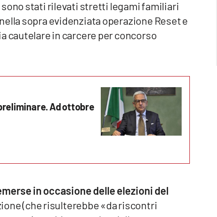
ono stati rilevati stretti legami familiari
nella sopra evidenziata operazione Reset e
ia cautelare in carcere per concorso
preliminare. Ad ottobre
 emerse in occasione delle elezioni del
ione (che risulterebbe «da riscontri