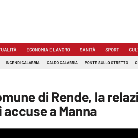
TUALITÀ
ECONOMIA E LAVORO
SANITÀ
SPORT
CUL
INCENDI CALABRIA
CALDO CALABRIA
PONTE SULLO STRETTO
C
mune di Rende, la relazi
di accuse a Manna
be loaded, either because the server or network failed or because the for