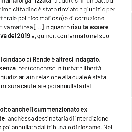
minalità organizzata
, tradottisi in un patto di
rimo cittadino è stato rinviato a giudizio per
lettorale politico mafioso) e di corruzione
tiva mafiosa [...] in quanto
risulta essere
iva del 2019
e, quindi, confermato nel suo
il sindaco di Rende è altresì indagato,
osenza
, per (concorso in turbata libertà
 giudiziaria in relazione alla quale è stata
 misura cautelare poi annullata dal
nvolto anche il summenzionato ex
te
, anch'essa destinataria di interdizione
 poi annullata dal tribunale di riesame. Nei