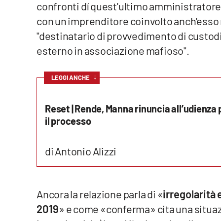
confronti dí quest'ultimo amministratore s
Cosenzachannel.it
con un imprenditore coinvolto anch'esso 
Ilvibonese.it
"destinatario di provvedimento di custod
esterno in associazione mafioso".
Catanzarochannel.it
↓
LEGGI ANCHE
App
Android
Reset | Rende, Manna rinuncia all’udienza 
il processo
Apple
di Antonio Alizzi
Vai
Ancora la relazione parla di «
irregolarità
2019
» e come «conferma» cita una situaz