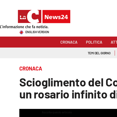
Sezioni
ENGLISH VERSION
Cronaca
CRONACA
POLITICA
AT
Politica
TEMI DEL GIORNO
Attualità
CRONACA
Economia e lavoro
Scioglimento del Co
Italia Mondo
un rosario infinito 
Sanità
Sport
Ascolta questo articolo
This
is
The media could not 