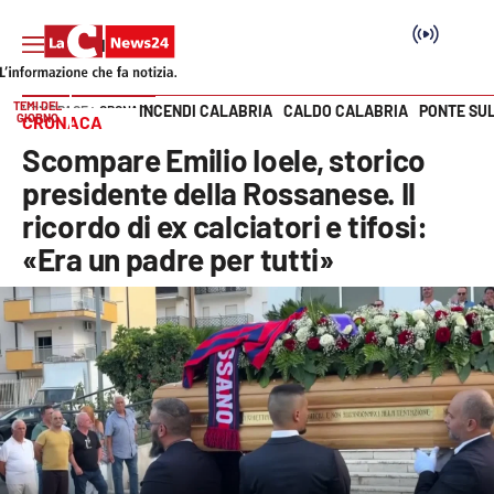
TEMI DEL
INCENDI CALABRIA
CALDO CALABRIA
PONTE SU
HOME PAGE
CRONACA
GIORNO
CRONACA
Vai
Scompare Emilio Ioele, storico
SEZIONI
presidente della Rossanese. Il
ricordo di ex calciatori e tifosi:
Cronaca
«Era un padre per tutti»
Politica
Attualità
Economia e lavoro
Italia Mondo