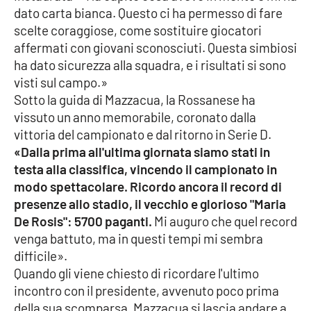
PROGETTI
SPECIALI
dato carta bianca. Questo ci ha permesso di fare
scelte coraggiose, come sostituire giocatori
Buona Sanità Calabria
affermati con giovani sconosciuti. Questa simbiosi
ha dato sicurezza alla squadra, e i risultati si sono
visti sul campo.»
LA
CALABRIAVISIONE
Sotto la guida di Mazzacua, la Rossanese ha
vissuto un anno memorabile, coronato dalla
Destinazioni
vittoria del campionato e dal ritorno in Serie D.
«Dalla prima all'ultima giornata siamo stati in
Eventi
testa alla classifica, vincendo il campionato in
modo spettacolare. Ricordo ancora il record di
Food
presenze allo stadio, il vecchio e glorioso "Maria
De Rosis": 5700 paganti.
Mi auguro che quel record
Storie
venga battuto, ma in questi tempi mi sembra
difficile».
Quando gli viene chiesto di ricordare l'ultimo
LAC
NETWORK
incontro con il presidente, avvenuto poco prima
della sua scomparsa, Mazzacua si lascia andare a