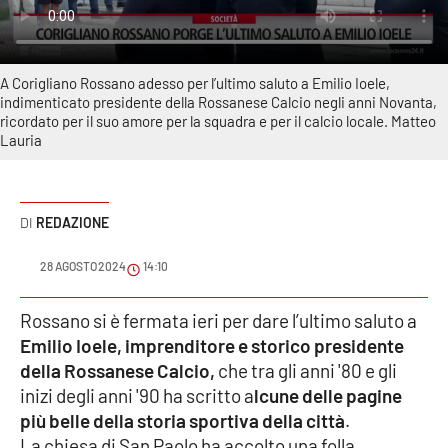
Sanità
Sport
A Corigliano Rossano adesso per l’ultimo saluto a Emilio Ioele,
indimenticato presidente della Rossanese Calcio negli anni Novanta,
Cultura
ricordato per il suo amore per la squadra e per il calcio locale. Matteo
Lauria
Podcast
Meteo
REDAZIONE
Editoriali
28 AGOSTO 2024
14:10
Rossano si è fermata ieri per dare l’ultimo saluto a
Emilio Ioele, imprenditore e storico presidente
VIDEO
della Rossanese Calcio,
che tra gli anni '80 e gli
Ambiente
inizi degli anni '90 ha scritto a
lcune delle pagine
più belle della storia sportiva della città
.
Cronaca
La chiesa di San Paolo ha accolto una folla