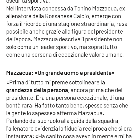
oscurità sportiva.
Nell'intervista concessa da Tonino Mazzacua, ex
allenatore della Rossanese Calcio, emerge con
EDIZIONI
forza il ricordo di una stagione straordinaria, resa
LOCALI
possibile anche grazie alla figura del presidente
Catanzaro
dell'epoca. Mazzacua descrive il presidente non
solo come un leader sportivo, ma soprattutto
Crotone
come una persona di eccezionale valore umano.
Vibo Valentia
Mazzacua: «Un grande uomo e presidente»
«Prima di tutto mi preme sottolineare
la
Reggio Calabria
grandezza della persona
, ancora prima che del
presidente. Era una persona eccezionale, di una
Cosenza
bontà rara. Ha fatto tanto bene, spesso senza che
la gente lo sapesse» afferma Mazzacua.
Lamezia Terme
Parlando del suo ruolo alla guida della squadra,
l'allenatore evidenzia la fiducia reciproca che si era
instaurata: «Ha capito cosa avevo in mente e mi ha