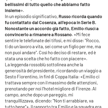
bellissimi di tutto quello che abbiamo fatto
APP
insieme
».
In un episodio significativo,
Russo ricorda quando
Android
fu contattato dal Cosenza, all'epoca in Serie B.
Nonostante un accordo già fatto, Emilio riuscì a
Apple
convincerlo a rimanere a Rossano
. «Mi fece
sentire le telefonate dei tifosi, e mi disse: "Rocco,
ti do un lavoro a vita, sei come un figlio per me, ma
non puoi andare". Così ho deciso di restare, ed è
stata una scelta che ho fatto con piacere».
La leggenda rossoblù sottolinea anche la
generosità del presidente, ricordando un viaggio a
Sesto Fiorentino, in finl di Coppa Italia: «Emilio ci
trattava sempre con il massimo delle attenzioni,
prenotando per noi l'hotel migliore di Firenze. Al
campo, anche dopo un pareggio, mi
tranquillizzava, dicendo: "Non ti arrabbiare, va
tutto bene"». Il rapporto tra Emilio e la squadra era