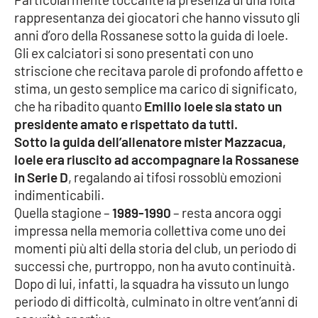
Parchi Marini Calabria
rappresentanza dei giocatori che hanno vissuto gli
anni d’oro della Rossanese sotto la guida di Ioele.
Leggendo Alvaro insieme
Gli ex calciatori si sono presentati con uno
striscione che recitava parole di profondo affetto e
Imprese Di Calabria
stima, un gesto semplice ma carico di significato,
che ha ribadito quanto
Emilio Ioele sia stato un
Le perfidie di Antonella Grippo
presidente amato e rispettato da tutti.
Sotto la guida dell’allenatore mister Mazzacua,
Ioele era riuscito ad accompagnare la Rossanese
Venti di comunicazione
in Serie D
, regalando ai tifosi rossoblù emozioni
indimenticabili.
Quella stagione –
1989-1990
– resta ancora oggi
STREAMING
impressa nella memoria collettiva come uno dei
LaC TV
momenti più alti della storia del club, un periodo di
successi che, purtroppo, non ha avuto continuità.
LaC Network
Dopo di lui, infatti, la squadra ha vissuto un lungo
periodo di difficoltà, culminato in oltre vent’anni di
LaC OnAir