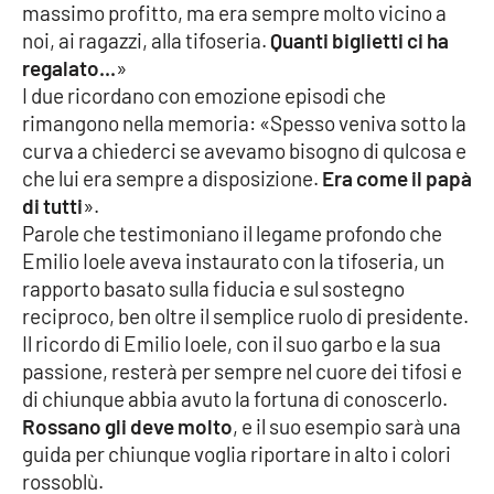
massimo profitto, ma era sempre molto vicino a
noi, ai ragazzi, alla tifoseria.
Quanti biglietti ci ha
regalato...
»
I due ricordano con emozione episodi che
rimangono nella memoria: «Spesso veniva sotto la
curva a chiederci se avevamo bisogno di qulcosa e
che lui era sempre a disposizione.
Era come il papà
di tutti
».
Parole che testimoniano il legame profondo che
Emilio Ioele aveva instaurato con la tifoseria, un
rapporto basato sulla fiducia e sul sostegno
reciproco, ben oltre il semplice ruolo di presidente.
Il ricordo di Emilio Ioele, con il suo garbo e la sua
passione, resterà per sempre nel cuore dei tifosi e
di chiunque abbia avuto la fortuna di conoscerlo.
Rossano gli deve molto
, e il suo esempio sarà una
guida per chiunque voglia riportare in alto i colori
rossoblù.