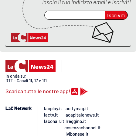
lascia il tuo indirizzo email e iscriviti
Iscriviti
In onda su:
DTT - Canali
11
, 17 e 111
Scarica tutte le nostre app!
LaC Network
lacplay.it
lacitymag.it
lactv.it
lacapitalenews.it
laconair.it
ilreggino.it
cosenzachannel.it
ilvibonese.it