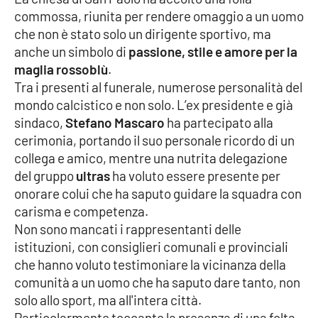
commossa, riunita per rendere omaggio a un uomo
Cultura
che non è stato solo un dirigente sportivo, ma
anche un simbolo di
passione, stile e amore per la
Economia e Lavoro
maglia rossoblù
.
Tra i presenti al funerale, numerose personalità del
Politica
mondo calcistico e non solo. L’ex presidente e già
sindaco,
Stefano Mascaro
ha partecipato alla
Sanità
cerimonia, portando il suo personale ricordo di un
collega e amico, mentre una nutrita delegazione
del gruppo
Società
ultras
ha voluto essere presente per
onorare colui che ha saputo guidare la squadra con
carisma e competenza.
Sport
Non sono mancati i rappresentanti delle
istituzioni, con consiglieri comunali e provinciali
che hanno voluto testimoniare la vicinanza della
RUBRICHE
comunità a un uomo che ha saputo dare tanto, non
Good Morning Vietnam
solo allo sport, ma all'intera città.
Particolarmente toccante la presenza di una folta