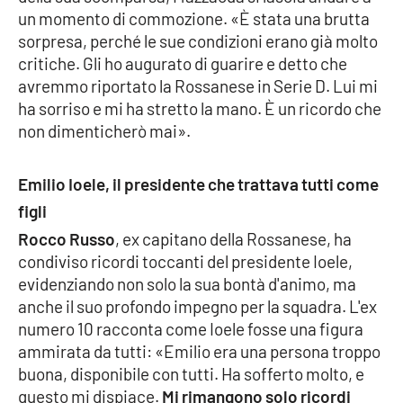
Lacplay.it
un momento di commozione. «È stata una brutta
sorpresa, perché le sue condizioni erano già molto
Lactv.it
critiche. Gli ho augurato di guarire e detto che
avremmo riportato la Rossanese in Serie D. Lui mi
Laconair.it
ha sorriso e mi ha stretto la mano. È un ricordo che
non dimenticherò mai».
Lacitymag.it
Emilio Ioele, il presidente che trattava tutti come
Lacapitalenews.it
figli
Ilreggino.it
Rocco Russo
, ex capitano della Rossanese, ha
condiviso ricordi toccanti del presidente Ioele,
Cosenzachannel.it
evidenziando non solo la sua bontà d'animo, ma
anche il suo profondo impegno per la squadra. L'ex
Ilvibonese.it
numero 10 racconta come Ioele fosse una figura
ammirata da tutti: «Emilio era una persona troppo
Catanzarochannel.it
buona, disponibile con tutti. Ha sofferto molto, e
questo mi dispiace.
Mi rimangono solo ricordi