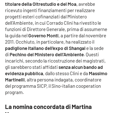
titolare della Oltrestudio e del Moa
, avrebbe
Parchi Marini Calabria
ricevuto ingenti finanziamenti per realizzare
progetti esteri cofinanziati dal Ministero
Leggendo Alvaro insieme
dell’Ambiente, in cui Corrado Clini ha rivestito le
funzioni di Direttore Generale, prima di assumerne
Imprese Di Calabria
la guida nel
Governo Monti
, a partire dal novembre
2011. Occhiuto, in particolare, ha realizzato il
Le perfidie di Antonella Grippo
padiglione italiano dell’expo di Shangai
e la sede
di
Pechino del Ministero dell’Ambiente
. Questi
Venti di comunicazione
incarichi, secondo la ricostruzione dei magistrati,
gli sarebbero stati affidati
senza alcun bando ad
evidenza pubblica
, dallo stesso Clini e da
Massimo
STREAMING
Martinelli
, altra persona indagata, coordinatore
del programma SICP, il Sino-italian cooperation
LaC TV
program.
LaC Network
La nomina concordata di Martina
LaC OnAir