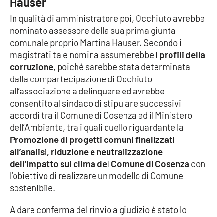
Hauser
In qualità di amministratore poi, Occhiuto avrebbe
nominato assessore della sua prima giunta
EDIZIONI
LOCALI
comunale proprio Martina Hauser. Secondo i
magistrati tale nomina assumerebbe
i profili della
Catanzaro
corruzione
, poiché sarebbe stata determinata
dalla compartecipazione di Occhiuto
Crotone
all’associazione a delinquere ed avrebbe
consentito al sindaco di stipulare successivi
Vibo Valentia
accordi tra il Comune di Cosenza ed il Ministero
dell’Ambiente, tra i quali quello riguardante la
Reggio Calabria
Promozione di progetti comuni finalizzati
all’analisi, riduzione e neutralizzazione
Cosenza
dell’impatto sul clima del Comune di Cosenza
con
l’obiettivo di realizzare un modello di Comune
Lamezia Terme
sostenibile.
A dare conferma del rinvio a giudizio è stato lo