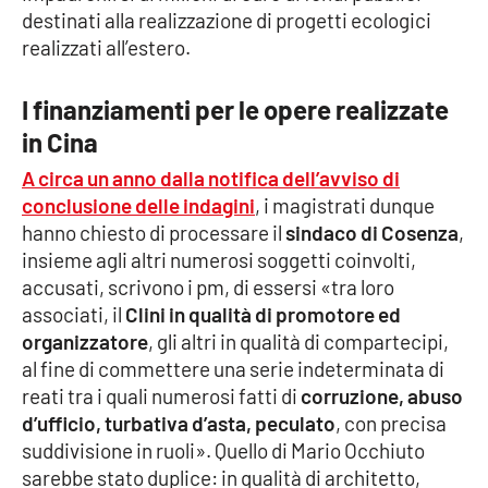
destinati alla realizzazione di progetti ecologici
realizzati all’estero.
Cultura
Economia e Lavoro
I finanziamenti per le opere realizzate
in Cina
Politica
A circa un anno dalla notifica dell’avviso di
conclusione delle indagini
, i magistrati dunque
Sanità
hanno chiesto di processare il
sindaco di Cosenza
,
insieme agli altri numerosi soggetti coinvolti,
Società
accusati, scrivono i pm, di essersi «tra loro
associati, il
Clini in qualità di promotore ed
Sport
organizzatore
, gli altri in qualità di compartecipi,
al fine di commettere una serie indeterminata di
reati tra i quali numerosi fatti di
corruzione, abuso
RUBRICHE
d’ufficio, turbativa d’asta, peculato
, con precisa
suddivisione in ruoli». Quello di Mario Occhiuto
Good Morning Vietnam
sarebbe stato duplice: in qualità di architetto,