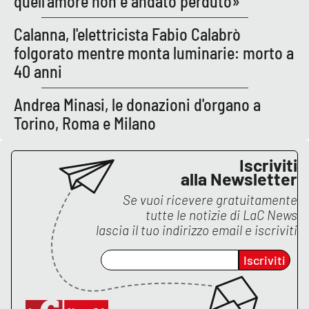
quell’amore non è andato perduto»
APP
Calanna, l'elettricista Fabio Calabrò
folgorato mentre monta luminarie: morto a
Android
40 anni
Apple
Andrea Minasi, le donazioni d'organo a
Torino, Roma e Milano
Iscriviti
alla Newsletter
Se vuoi ricevere gratuitamente
tutte le notizie di
LaC News
lascia il tuo indirizzo email e iscriviti
Iscriviti