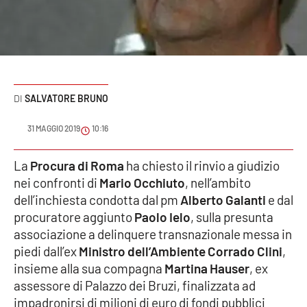
Sanità
Sport
Cultura
SALVATORE BRUNO
Podcast
31 MAGGIO 2019
10:16
Meteo
La
Procura di Roma
ha chiesto il rinvio a giudizio
nei confronti di
Mario Occhiuto
, nell’ambito
Editoriali
dell’inchiesta condotta dal pm
Alberto Galanti
e dal
procuratore aggiunto
Paolo Ielo
, sulla presunta
associazione a delinquere transnazionale messa in
VIDEO
piedi dall’ex
Ministro dell’Ambiente Corrado Clini
,
Ambiente
insieme alla sua compagna
Martina Hauser
, ex
assessore di Palazzo dei Bruzi, finalizzata ad
Cronaca
impadronirsi di milioni di euro di fondi pubblici