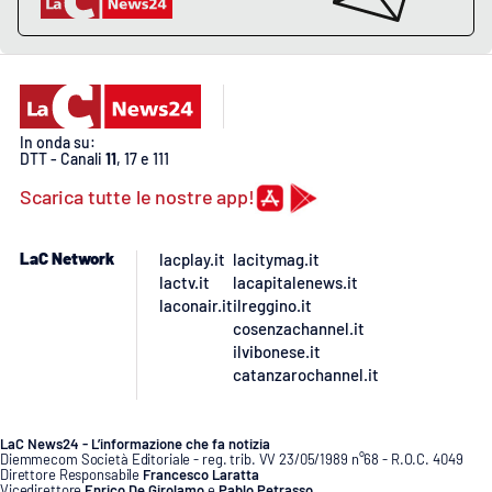
In onda su:
DTT - Canali
11
, 17 e 111
Scarica tutte le nostre app!
LaC Network
lacplay.it
lacitymag.it
lactv.it
lacapitalenews.it
laconair.it
ilreggino.it
cosenzachannel.it
ilvibonese.it
catanzarochannel.it
LaC News24 - L’informazione che fa notizia
Diemmecom Società Editoriale - reg. trib. VV 23/05/1989 n°68 - R.O.C. 4049
Direttore Responsabile
Francesco Laratta
Vicedirettore
Enrico De Girolamo
e
Pablo Petrasso