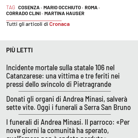
Lacplay.it
TAG
COSENZA ·
MARIO OCCHIUTO ·
ROMA ·
CORRADO CLINI ·
MARTINA HAUSER
Lactv.it
Tutti gli articoli di
Cronaca
Laconair.it
Lacitymag.it
PIÙ LETTI
Lacapitalenews.it
Incidente mortale sulla statale 106 nel
Catanzarese: una vittima e tre feriti nei
Ilreggino.it
pressi dello svincolo di Pietragrande
Cosenzachannel.it
Donati gli organi di Andrea Minasi, salverà
sette vite. Oggi i funerali a Serra San Bruno
Ilvibonese.it
I funerali di Andrea Minasi. Il parroco: «Per
Catanzarochannel.it
nove giorni la comunità ha sperato,