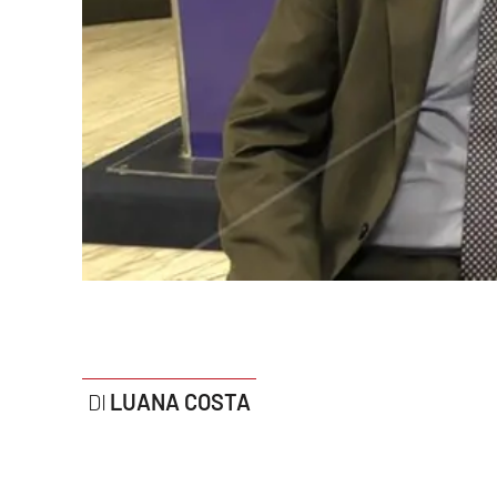
Politica
Sanità
Società
Sport
Rubriche
Good Morning Vietnam
Parchi Marini Calabria
Leggendo Alvaro insieme
LUANA COSTA
Imprese Di Calabria
Le perfidie di Antonella Grippo