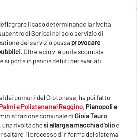
deflagrare il caso determinando la rivolta
 subentro di Sorical nel solo servizio di
gestione del servizio possa
provocare
 pubblici.
Oltre a ciò vi è poi la scomoda
 si porta in pancia debiti per svariati
al dei comuni del Crotonese, ha poi fatto
Palmi e Polistena
nel Reggino
,
Pianopoli e
amministrazione comunale di
Gioia Tauro
 una rivolta che
si allarga a macchia d’olio
e
ar saltare, il processo di riforma del sistema