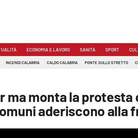
TUALITÀ
ECONOMIA E LAVORO
SANITÀ
SPORT
CUL
INCENDI CALABRIA
CALDO CALABRIA
PONTE SULLO STRETTO
C
Tar ma monta la protesta 
 Comuni aderiscono alla 
be loaded, either because the server or network failed or because the for