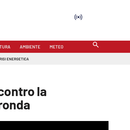
TURA
AMBIENTE
METEO
RISI ENERGETICA
contro la
fronda
mat is not supported.