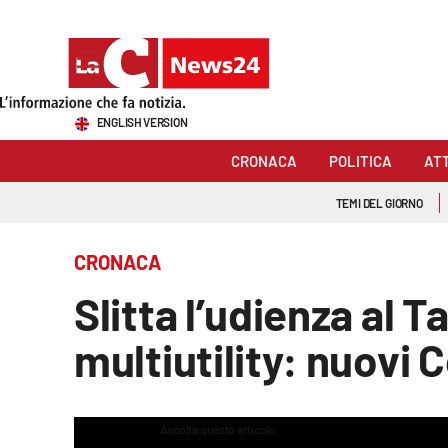
Sezioni
ENGLISH VERSION
Cronaca
CRONACA
POLITICA
AT
Politica
TEMI DEL GIORNO
Attualità
CRONACA
Economia e lavoro
Slitta l’udienza al 
Italia Mondo
multiutility: nuovi
Sanità
Sport
Ascolta questo articolo
This
is
The media could not 