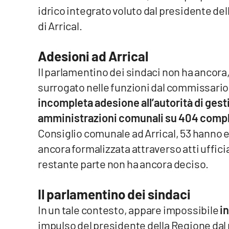
Food
idrico integrato voluto dal presidente del
di Arrical.
Storie
Adesioni ad Arrical
LaC
Il parlamentino dei sindaci non ha ancora, 
Network
surrogato nelle funzioni dal commissario 
Lacplay.it
incompleta adesione all’autorità di ges
amministrazioni comunali su 404 comp
Lactv.it
Consiglio comunale ad Arrical, 53 hanno 
Laconair.it
ancora formalizzata attraverso atti ufficia
restante parte non ha ancora deciso.
Lacitymag.it
Lacapitalenews.it
Il parlamentino dei sindaci
In un tale contesto, appare impossibile
in
Ilreggino.it
impulso del presidente della Regione d