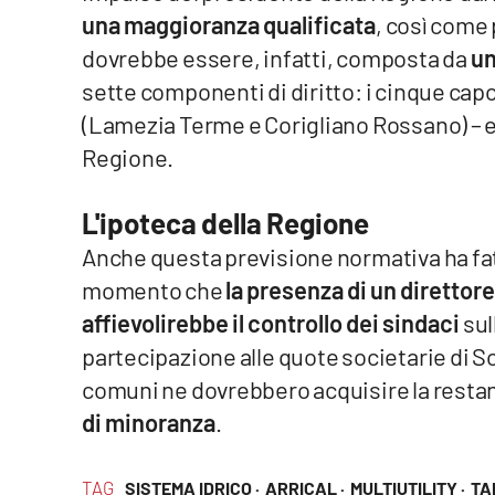
una maggioranza qualificata
, così come 
Cosenzachannel.it
dovrebbe essere, infatti, composta da
un
Ilvibonese.it
sette componenti di diritto: i cinque capol
(Lamezia Terme e Corigliano Rossano) – e
Catanzarochannel.it
Regione.
App
L'ipoteca della Regione
Android
Anche questa previsione normativa ha fat
momento che
la presenza di un direttor
Apple
affievolirebbe il controllo dei sindaci
sul
partecipazione alle quote societarie di So
comuni ne dovrebbero acquisire la restan
Vai
di minoranza
.
TAG
SISTEMA IDRICO ·
ARRICAL ·
MULTIUTILITY ·
TA