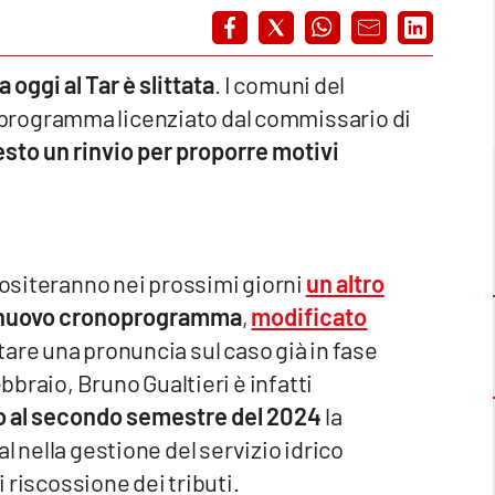
oggi al Tar è slittata
. I comuni del
programma licenziato dal commissario di
esto un rinvio per proporre motivi
epositeranno nei prossimi giorni
un altro
l nuovo cronoprogramma
,
modificato
tare una pronuncia sul caso già in fase
ebbraio, Bruno Gualtieri è infatti
 al secondo semestre del 2024
la
l nella gestione del servizio idrico
i riscossione dei tributi.