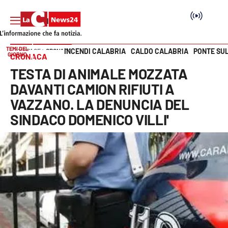
TEMI DEL
INCENDI CALABRIA
CALDO CALABRIA
PONTE SU
HOME PAGE
CRONACA
GIORNO
CRONACA
Vai
TESTA DI ANIMALE MOZZATA
SEZIONI
DAVANTI CAMION RIFIUTI A
VAZZANO. LA DENUNCIA DEL
Cronaca
SINDACO DOMENICO VILLI'
Politica
Attualità
Economia e lavoro
Italia Mondo