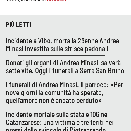
Parchi Marini Calabria
Leggendo Alvaro insieme
PIÙ LETTI
Imprese Di Calabria
Incidente a Vibo, morta la 23enne Andrea
Minasi investita sulle strisce pedonali
Le perfidie di Antonella Grippo
Donati gli organi di Andrea Minasi, salverà
Venti di comunicazione
sette vite. Oggi i funerali a Serra San Bruno
I funerali di Andrea Minasi. Il parroco: «Per
STREAMING
nove giorni la comunità ha sperato,
quell’amore non è andato perduto»
LaC TV
Incidente mortale sulla statale 106 nel
LaC Network
Catanzarese: una vittima e tre feriti nei
pressi dello svincolo di Pietragrande
LaC OnAir