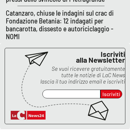
Catanzaro, chiuse le indagini sul crac di
Fondazione Betania: 12 indagati per
EDIZIONI
LOCALI
bancarotta, dissesto e autoriciclaggio -
Catanzaro
NOMI
Crotone
Iscriviti
alla Newsletter
Vibo Valentia
Se vuoi ricevere gratuitamente
tutte le notizie di
LaC News
Reggio Calabria
lascia il tuo indirizzo email e iscriviti
Iscriviti
Cosenza
Lamezia Terme