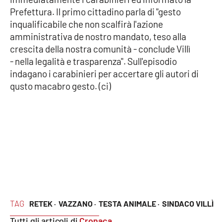
Prefettura. Il primo cittadino parla di "gesto
Cultura
inqualificabile che non scalfirà l'azione
amministrativa de nostro mandato, teso alla
Economia e Lavoro
crescita della nostra comunità - conclude Villì
- nella legalità e trasparenza". Sull'episodio
Politica
indagano i carabinieri per accertare gli autori di
qusto macabro gesto. (ci)
Sanità
Società
Sport
RUBRICHE
TAG
RETEK ·
VAZZANO ·
TESTA ANIMALE ·
SINDACO VILLÌ
Good Morning Vietnam
Tutti gli articoli di
Cronaca