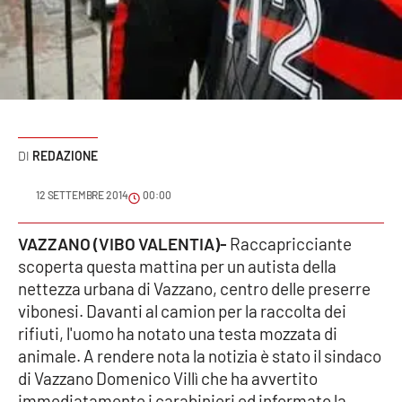
Sanità
Sport
Cultura
Podcast
REDAZIONE
Meteo
12 SETTEMBRE 2014
00:00
Editoriali
VAZZANO (VIBO VALENTIA)-
Raccapricciante
scoperta questa mattina per un autista della
nettezza urbana di Vazzano, centro delle preserre
VIDEO
vibonesi. Davanti al camion per la raccolta dei
rifiuti, l'uomo ha notato una testa mozzata di
Ambiente
animale. A rendere nota la notizia è stato il sindaco
di Vazzano Domenico Villì che ha avvertito
Cronaca
immediatamente i carabinieri ed informato la