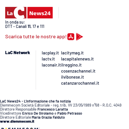
PROGETTI
SPECIALI
Buona Sanità Calabria
In onda su:
DTT - Canali
11
, 17 e 111
Scarica tutte le nostre app!
LA
CALABRIAVISIONE
Destinazioni
LaC Network
lacplay.it
lacitymag.it
lactv.it
lacapitalenews.it
Eventi
laconair.it
ilreggino.it
cosenzachannel.it
ilvibonese.it
Food
catanzarochannel.it
Storie
LaC News24 - L’informazione che fa notizia
Diemmecom Società Editoriale - reg. trib. VV 23/05/1989 n°68 - R.O.C. 4049
Direttore Responsabile
Francesco Laratta
Vicedirettore
Enrico De Girolamo
e
Pablo Petrasso
LAC
NETWORK
Direttore Editoriale
Maria Grazia Falduto
www.diemmecom.it