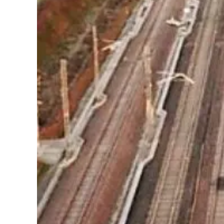
Cultura
Podcast
Meteo
Editoriali
Video
Ambiente
Cronaca
Cultura
Economia e Lavoro