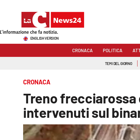
Sezioni
ENGLISH VERSION
Cronaca
CRONACA
POLITICA
AT
Politica
TEMI DEL GIORNO
Attualità
CRONACA
Economia e lavoro
Treno frecciarossa 
Italia Mondo
intervenuti sul bina
Sanità
Sport