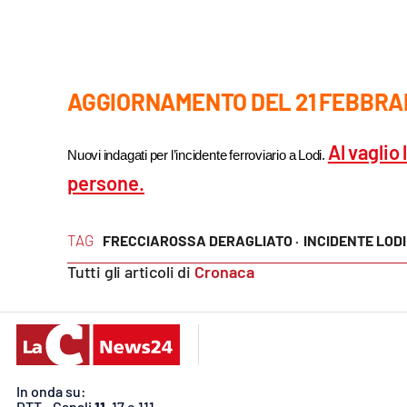
Privacy
Cookie policy
AGGIORNAMENTO DEL 21 FEBBRA
Note legali
Al vaglio
Nuovi indagati per l’incidente ferroviario a Lodi.
persone.
TAG
FRECCIAROSSA DERAGLIATO ·
INCIDENTE LODI 
Tutti gli articoli di
Cronaca
In onda su:
DTT - Canali
11
, 17 e 111