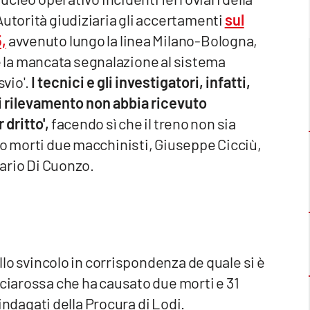
Autorità giudiziaria gli accertamenti
sul
,
avvenuto lungo la linea Milano-Bologna,
 c'è la mancata segnalazione al sistema
svio'.
I tecnici e gli investigatori, infatti,
i rilevamento non abbia ricevuto
 dritto',
facendo sì che il treno non sia
no morti due macchinisti, Giuseppe Cicciù,
Mario Di Cuonzo.
ullo svincolo in corrispondenza de quale si è
cciarossa che ha causato due morti e 31
i indagati della Procura di Lodi.