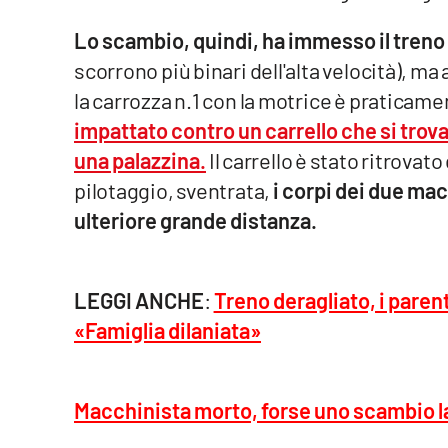
Lo scambio, quindi, ha immesso il treno 
Reggio Calabria
scorrono più binari dell'alta velocità), ma
Cosenza
la carrozza n.1 con la motrice è praticame
impattato contro un carrello che si trova
Lamezia Terme
una palazzina.
Il carrello è stato ritrovat
pilotaggio, sventrata,
i corpi dei due mac
Progetti
ulteriore grande distanza.
speciali
Buona Sanità Calabria
LEGGI ANCHE
:
Treno deragliato, i pare
La
«Famiglia dilaniata»
Calabriavisione
Destinazioni
Macchinista morto, forse uno scambio la
Eventi