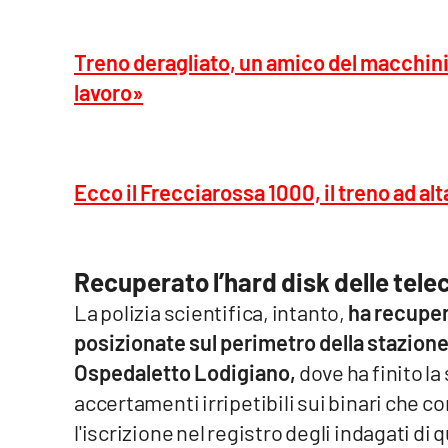
Food
Treno deragliato, un amico del macchin
Storie
lavoro»
LaC
Network
Lacplay.it
Ecco il Frecciarossa 1000, il treno ad al
Lactv.it
Laconair.it
Recuperato l’hard disk delle tel
La polizia scientifica, intanto,
ha recuper
Lacitymag.it
posizionate sul perimetro della stazion
Ospedaletto Lodigiano,
dove ha finito la
Lacapitalenews.it
accertamenti irripetibili sui binari che
Ilreggino.it
l'iscrizione nel registro degli indagati d