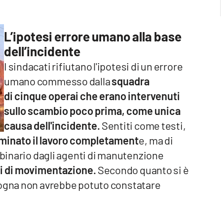
L’ipotesi errore umano alla base
dell’incidente
I sindacati rifiutano l'ipotesi di un errore
umano commesso dalla
squadra
di cinque operai che erano intervenuti
sullo scambio poco prima, come unica
causa dell'incidente.
Sentiti come testi,
rminato il lavoro completament
e, ma di
l binario dagli agenti di manutenzione
li di movimentazione.
Secondo quanto si è
logna non avrebbe potuto constatare