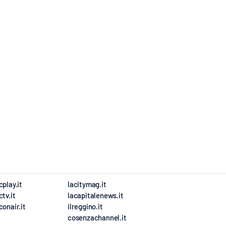
cplay.it
lacitymag.it
ctv.it
lacapitalenews.it
conair.it
ilreggino.it
cosenzachannel.it