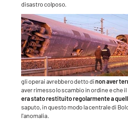
disastro colposo.
Cosenzachannel.it
Ilvibonese.it
Catanzarochannel.it
App
Android
Apple
gli operai avrebbero detto di
non aver te
aver rimesso lo scambio in ordine e che i
era stato restituito regolarmente a quel
Vai
saputo, in questo modo la centrale di Bo
l'anomalia.