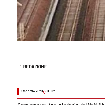
Politica
Sanità
Società
Sport
Rubriche
Good Morning Vietnam
REDAZIONE
Parchi Marini Calabria
Leggendo Alvaro insieme
Imprese Di Calabria
8 febbraio 2020
08:02
Le perfidie di Antonella Grippo
Sono proseguite o le indagini del Noif, il 