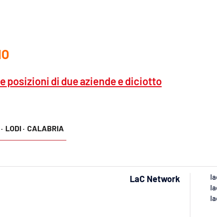
IO
 le posizioni di due aziende e diciotto
·
LODI ·
CALABRIA
la
LaC Network
la
la