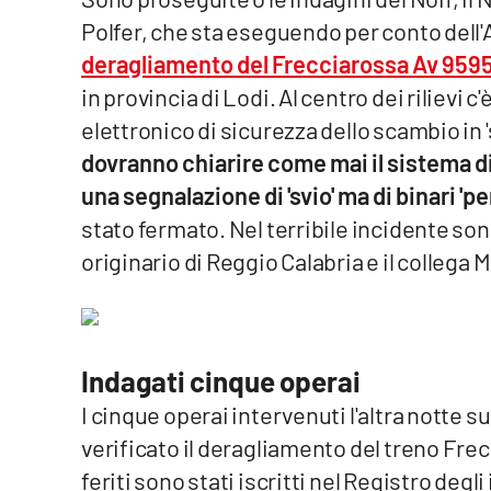
Polfer, che sta eseguendo per conto dell'
Venti di comunicazione
deragliamento del Frecciarossa Av 9595
in provincia di Lodi. Al centro dei rilievi
Streaming
elettronico di sicurezza dello scambio in '
LaC TV
dovranno chiarire come mai il sistema d
una segnalazione di 'svio' ma di binari 'per
LaC Network
stato fermato. Nel terribile incidente so
LaC OnAir
originario di Reggio Calabria e il collega 
Edizioni
locali
Indagati cinque operai
Catanzaro
I cinque operai intervenuti l'altra notte s
Crotone
verificato il deragliamento del treno Fre
feriti sono stati iscritti nel Registro degl
Vibo Valentia