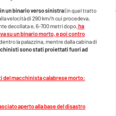
in un binario verso sinistra
(in quel tratto
 alla velocità di 290 km/h cui procedeva,
nte decollata e, 6-700 metri dopo,
ha
va su un binario morto, e poi contro
o dentro la palazzina, mentre dalla cabina di
chinisti sono stati proiettati fuori ad
nti del macchinista calabrese morto:
sciato aperto alla base del disastro