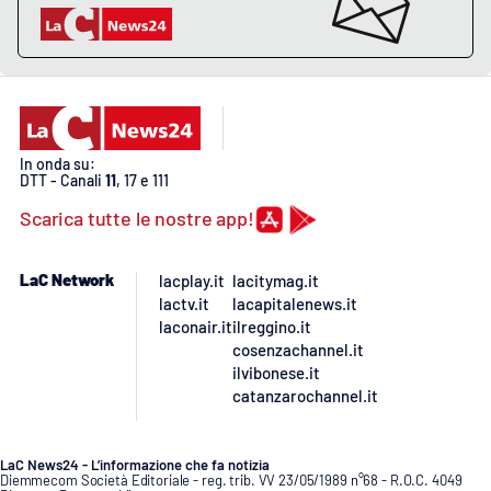
Lacplay.it
Lactv.it
Laconair.it
In onda su:
Lacitymag.it
DTT - Canali
11
, 17 e 111
Scarica tutte le nostre app!
Lacapitalenews.it
LaC Network
lacplay.it
lacitymag.it
Ilreggino.it
lactv.it
lacapitalenews.it
laconair.it
ilreggino.it
Cosenzachannel.it
cosenzachannel.it
ilvibonese.it
Ilvibonese.it
catanzarochannel.it
Catanzarochannel.it
LaC News24 - L’informazione che fa notizia
Diemmecom Società Editoriale - reg. trib. VV 23/05/1989 n°68 - R.O.C. 4049