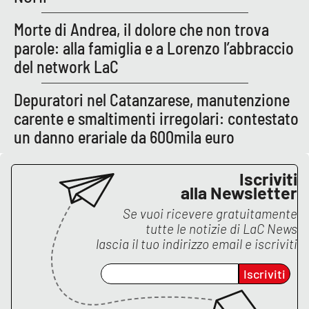
PROGETTI
SPECIALI
Morte di Andrea, il dolore che non trova
Buona Sanità Calabria
parole: alla famiglia e a Lorenzo l’abbraccio
del network LaC
LA
CALABRIAVISIONE
Depuratori nel Catanzarese, manutenzione
carente e smaltimenti irregolari: contestato
Destinazioni
un danno erariale da 600mila euro
Eventi
Iscriviti
alla Newsletter
Food
Se vuoi ricevere gratuitamente
Storie
tutte le notizie di
LaC News
lascia il tuo indirizzo email e iscriviti
Iscriviti
LAC
NETWORK