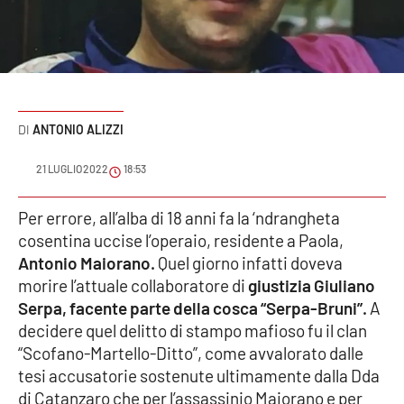
Sanità
Sport
Cultura
ANTONIO ALIZZI
Podcast
21 LUGLIO 2022
18:53
Meteo
Per errore, all’alba di 18 anni fa la ‘ndrangheta
cosentina uccise l’operaio, residente a Paola,
Editoriali
Antonio Maiorano.
Quel giorno infatti doveva
morire l’attuale collaboratore di
giustizia Giuliano
Serpa, facente parte della cosca “Serpa-Bruni”.
A
VIDEO
decidere quel delitto di stampo mafioso fu il clan
Ambiente
“Scofano-Martello-Ditto”, come avvalorato dalle
tesi accusatorie sostenute ultimamente dalla Dda
Cronaca
di Catanzaro che per l’assassinio Maiorano e per