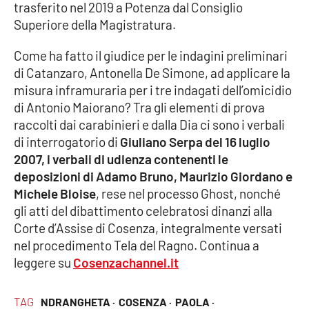
trasferito nel 2019 a Potenza dal Consiglio
Parchi Marini Calabria
Superiore della Magistratura.
Leggendo Alvaro insieme
Come ha fatto il giudice per le indagini preliminari
di Catanzaro, Antonella De Simone, ad applicare la
Imprese Di Calabria
misura inframuraria per i tre indagati dell’omicidio
di Antonio Maiorano? Tra gli elementi di prova
Le perfidie di Antonella Grippo
raccolti dai carabinieri e dalla Dia ci sono i verbali
di interrogatorio di
Giuliano Serpa del 16 luglio
Venti di comunicazione
2007, i verbali di udienza contenenti le
deposizioni di Adamo Bruno, Maurizio Giordano e
Michele Bloise
, rese nel processo Ghost, nonché
STREAMING
gli atti del dibattimento celebratosi dinanzi alla
Corte d’Assise di Cosenza, integralmente versati
LaC TV
nel procedimento Tela del Ragno. Continua a
leggere su
Cosenzachannel.it
LaC Network
TAG
NDRANGHETA ·
COSENZA ·
PAOLA ·
LaC OnAir