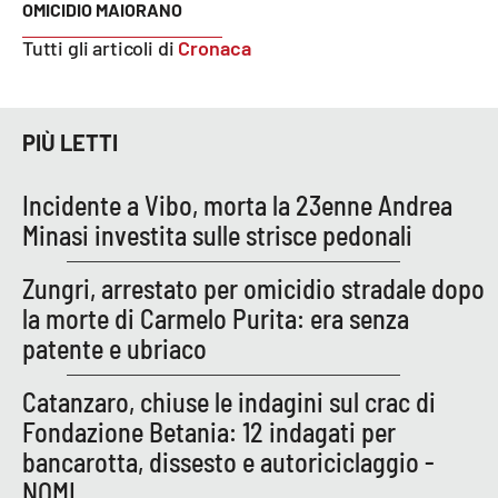
OMICIDIO MAIORANO
Tutti gli articoli di
Cronaca
EDIZIONI
LOCALI
Catanzaro
PIÙ LETTI
Crotone
Incidente a Vibo, morta la 23enne Andrea
Minasi investita sulle strisce pedonali
Vibo Valentia
Zungri, arrestato per omicidio stradale dopo
Reggio Calabria
la morte di Carmelo Purita: era senza
patente e ubriaco
Cosenza
Catanzaro, chiuse le indagini sul crac di
Lamezia Terme
Fondazione Betania: 12 indagati per
bancarotta, dissesto e autoriciclaggio -
NOMI