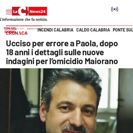
TEMI DEL
INCENDI CALABRIA
CALDO CALABRIA
PONTE SU
HOME PAGE
CRONACA
GIORNO
CRONACA
Vai
Ucciso per errore a Paola, dopo
SEZIONI
18 anni i dettagli sulle nuove
indagini per l’omicidio Maiorano
Cronaca
Politica
Attualità
Economia e lavoro
Italia Mondo