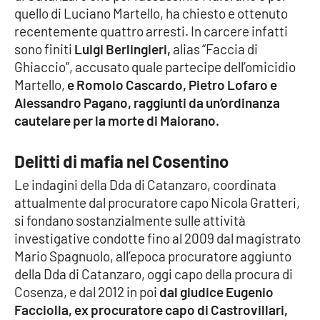
quello di Luciano Martello, ha chiesto e ottenuto
recentemente quattro arresti. In carcere infatti
Cultura
sono finiti
Luigi Berlingieri,
alias “Faccia di
Ghiaccio”, accusato quale partecipe dell’omicidio
Economia e Lavoro
Martello,
e Romolo Cascardo, Pietro Lofaro e
Alessandro Pagano, raggiunti da un’ordinanza
Politica
cautelare per la morte di Maiorano.
Sanità
Delitti di mafia nel Cosentino
Società
Le indagini della Dda di Catanzaro, coordinata
attualmente dal procuratore capo Nicola Gratteri,
Sport
si fondano sostanzialmente sulle attività
investigative condotte fino al 2009 dal magistrato
Mario Spagnuolo, all’epoca procuratore aggiunto
RUBRICHE
della Dda di Catanzaro, oggi capo della procura di
Cosenza, e dal 2012 in poi
dal giudice Eugenio
Good Morning Vietnam
Facciolla, ex procuratore capo di Castrovillari,