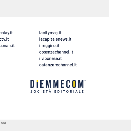
cplay.it
lacitymag.it
ctv.it
lacapitalenews.it
conair.it
ilreggino.it
cosenzachannel.it
ilvibonese.it
catanzarochannel.it
 noi