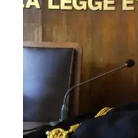
Cultura
Podcast
Meteo
Editoriali
Video
Ambiente
Cronaca
Cultura
Economia e Lavoro