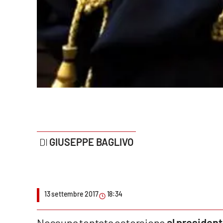
Politica
Sanità
Società
Sport
Rubriche
Good Morning Vietnam
GIUSEPPE BAGLIVO
Parchi Marini Calabria
Leggendo Alvaro insieme
Imprese Di Calabria
13 settembre 2017
18:34
Le perfidie di Antonella Grippo
Nessuna tentata estorsione
al presiden