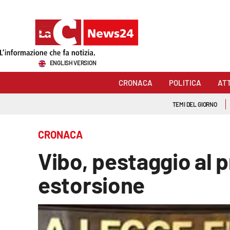
Sezioni
ENGLISH VERSION
Cronaca
CRONACA
POLITICA
AT
Politica
TEMI DEL GIORNO
Attualità
CRONACA
Economia e lavoro
Vibo, pestaggio al 
Italia Mondo
estorsione
Sanità
Sport