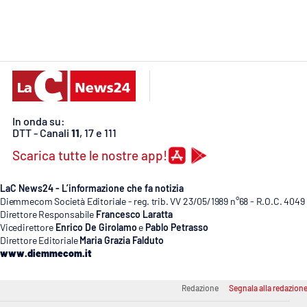
Cosenzachannel.it
Ilvibonese.it
Catanzarochannel.it
In onda su:
App
DTT - Canali
11
, 17 e 111
Android
Scarica tutte le nostre app!
Apple
LaC News24 - L’informazione che fa notizia
Diemmecom Società Editoriale - reg. trib. VV 23/05/1989 n°68 - R.O.C. 4049
Direttore Responsabile
Francesco Laratta
Vicedirettore
Enrico De Girolamo
e
Pablo Petrasso
Direttore Editoriale
Maria Grazia Falduto
Vai
www.diemmecom.it
Redazione
Segnala alla redazion