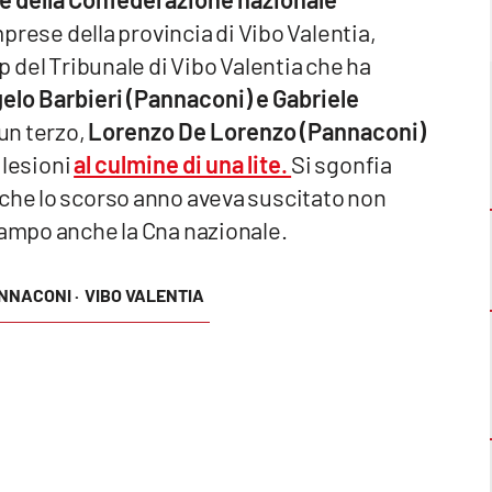
prese della provincia di Vibo Valentia,
up del Tribunale di Vibo Valentia che ha
elo Barbieri (Pannaconi) e Gabriele
un terzo,
Lorenzo De Lorenzo
(Pannaconi)
i lesioni
al culmine di una lite.
Si sgonfia
 che lo scorso anno aveva suscitato non
campo anche la Cna nazionale.
NNACONI ·
VIBO VALENTIA