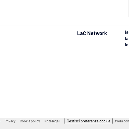
la
LaC Network
la
la
Gestisci preferenze cookie
e
Privacy
Cookie policy
Note legali
Lavora con