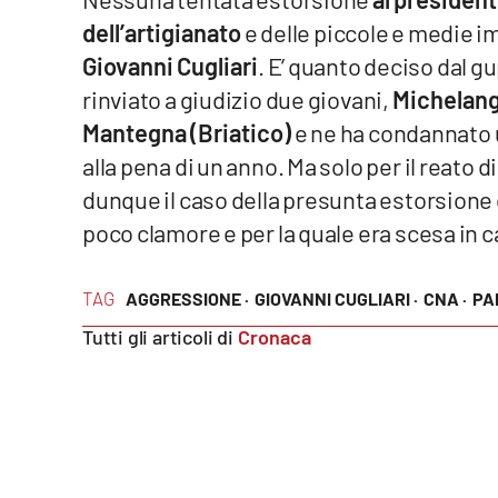
dell’artigianato
e delle piccole e medie im
Venti di comunicazione
Giovanni Cugliari
. E’ quanto deciso dal g
rinviato a giudizio due giovani,
Michelang
Streaming
Mantegna (Briatico)
e ne ha condannato 
LaC TV
alla pena di un anno. Ma solo per il reato d
dunque il caso della presunta estorsione
LaC Network
poco clamore e per la quale era scesa in 
LaC OnAir
TAG
AGGRESSIONE ·
GIOVANNI CUGLIARI ·
CNA ·
PA
Edizioni
Tutti gli articoli di
Cronaca
locali
Catanzaro
Crotone
Vibo Valentia