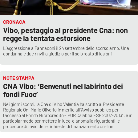
CRONACA
Vibo, pestaggio al presidente Cna: non
regge la tentata estorsione
L’aggressione a Pannaconi il 24 settembre dello scorso anno. Una
condanna e due rinvii a giudizio per il solo reato di lesioni
NOTE STAMPA
CNA Vibo: ‘Benvenuti nel labirinto dei
fondi Fuoc’
Nei giorni scorsi, la Cna di Vibo Valentia ha scritto al Presidente
Regionale On. Mario Oliverio in merito all’“Avviso pubblico per
l’accesso al Fondo Microcredito – POR Calabria FSE 2007-2013”, e in
particolar modo per mettere in luce le anomalie riguardanti le
procedure di invio delle richieste di finanziamento on-line.