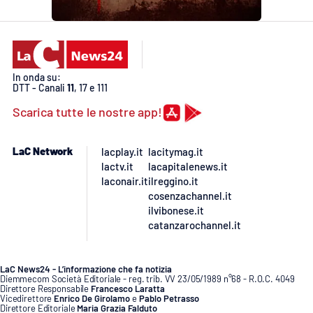
In onda su:
DTT - Canali
11
, 17 e 111
Scarica tutte le nostre app!
LaC Network
lacplay.it
lacitymag.it
lactv.it
lacapitalenews.it
laconair.it
ilreggino.it
cosenzachannel.it
ilvibonese.it
catanzarochannel.it
LaC News24 - L’informazione che fa notizia
Diemmecom Società Editoriale - reg. trib. VV 23/05/1989 n°68 - R.O.C. 4049
Direttore Responsabile
Francesco Laratta
Vicedirettore
Enrico De Girolamo
e
Pablo Petrasso
Direttore Editoriale
Maria Grazia Falduto