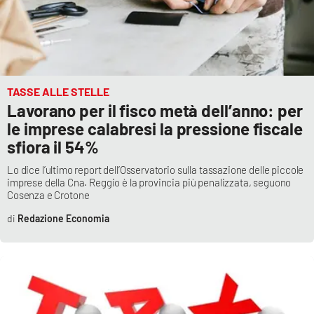
Lacplay.it
Lactv.it
Laconair.it
TASSE ALLE STELLE
Lavorano per il fisco metà dell’anno: per
Lacitymag.it
le imprese calabresi la pressione fiscale
sfiora il 54%
Lacapitalenews.it
Lo dice l’ultimo report dell’Osservatorio sulla tassazione delle piccole
Ilreggino.it
imprese della Cna. Reggio è la provincia più penalizzata, seguono
Cosenza e Crotone
Cosenzachannel.it
Redazione Economia
Ilvibonese.it
Catanzarochannel.it