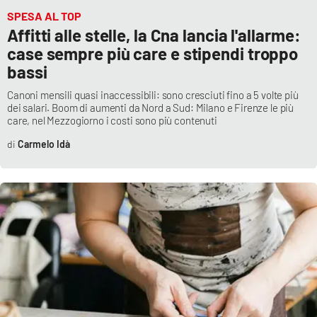
PROGETTI
SPECIALI
SPESA AL TOP
Affitti alle stelle, la Cna lancia l'allarme:
Buona Sanità Calabria
case sempre più care e stipendi troppo
bassi
LA
CALABRIAVISIONE
Canoni mensili quasi inaccessibili: sono cresciuti fino a 5 volte più
dei salari. Boom di aumenti da Nord a Sud: Milano e Firenze le più
care, nel Mezzogiorno i costi sono più contenuti
Destinazioni
Carmelo Idà
Eventi
Food
Storie
LAC
NETWORK