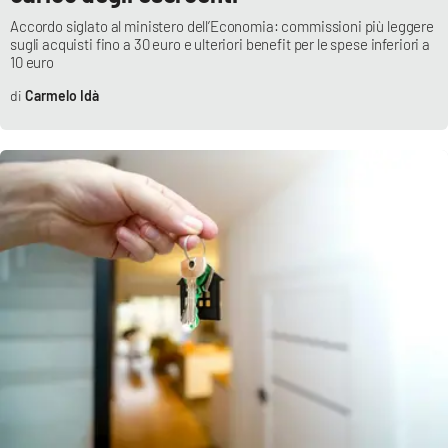
Accordo siglato al ministero dell’Economia: commissioni più leggere
sugli acquisti fino a 30 euro e ulteriori benefit per le spese inferiori a
10 euro
EDIZIONI
LOCALI
Carmelo Idà
Catanzaro
Crotone
Vibo Valentia
Reggio Calabria
Cosenza
Lamezia Terme