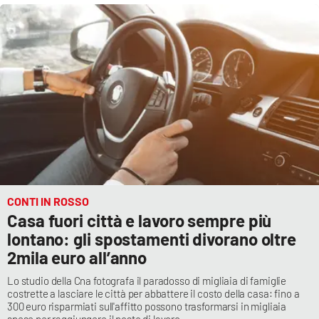
Cultura
Economia e Lavoro
Politica
Sanità
Società
CONTI IN ROSSO
Sport
Casa fuori città e lavoro sempre più
lontano: gli spostamenti divorano oltre
2mila euro all’anno
RUBRICHE
Lo studio della Cna fotografa il paradosso di migliaia di famiglie
costrette a lasciare le città per abbattere il costo della casa: fino a
Good Morning Vietnam
300 euro risparmiati sull'affitto possono trasformarsi in migliaia
spese per raggiungere il posto di lavoro