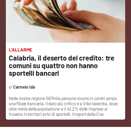
Sanità
Sport
Cultura
Podcast
L’ALLARME
Calabria, il deserto del credito: tre
Meteo
comuni su quattro non hanno
sportelli bancari
Editoriali
Carmelo Idà
Nella nostra regione 567mila persone vivono in centri senza
VIDEO
una filiale bancaria. Il dato più critico è a Vibo Valentia, dove
oltre metà della popolazione e il 42,2% delle imprese si
Ambiente
trovano in territori privi di sportelli. Il report della Cna
Cronaca