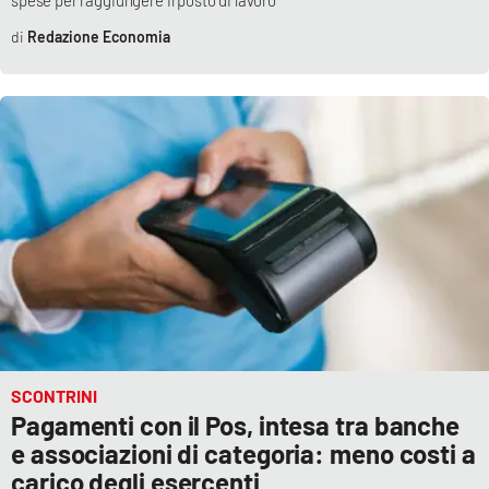
Parchi Marini Calabria
Redazione Economia
Leggendo Alvaro insieme
Imprese Di Calabria
Le perfidie di Antonella Grippo
Venti di comunicazione
STREAMING
LaC TV
SCONTRINI
Pagamenti con il Pos, intesa tra banche
LaC Network
e associazioni di categoria: meno costi a
carico degli esercenti
LaC OnAir