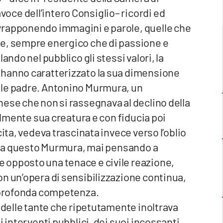
ce dell’intero Consiglio– ricordi ed
vrapponendo immagini e parole, quelle che
te, sempre energico che di passione e
ando nel pubblico gli stessi valori, la
 hanno caratterizzato la sua dimensione
ole padre. Antonino Murmura, un
ese che non si rassegnava al declino della
nalmente sua creatura e con fiducia poi
cita, vedeva trascinata invece verso l’oblio
te a questo Murmura, mai pensando a
 opposto una tenace e civile reazione,
n un’opera di sensibilizzazione continua,
e profonda competenza.
, delle tante che ripetutamente inoltrava
i interventi pubblici, dei suoi incessanti