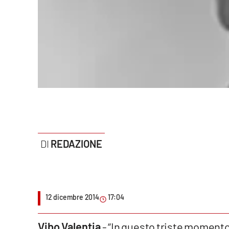
Politica
Sanità
Società
Sport
Rubriche
Good Morning Vietnam
REDAZIONE
Parchi Marini Calabria
Leggendo Alvaro insieme
12 dicembre 2014
17:04
Imprese Di Calabria
Le perfidie di Antonella Grippo
Vibo Valentia
- “In questo triste momento 