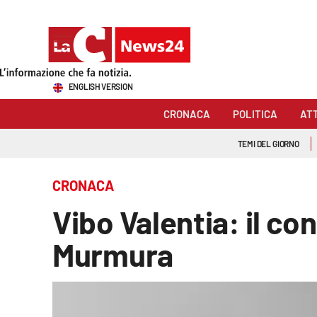
Sezioni
ENGLISH VERSION
Cronaca
CRONACA
POLITICA
AT
Politica
TEMI DEL GIORNO
Attualità
CRONACA
Economia e lavoro
Vibo Valentia: il 
Italia Mondo
Murmura
Sanità
Sport