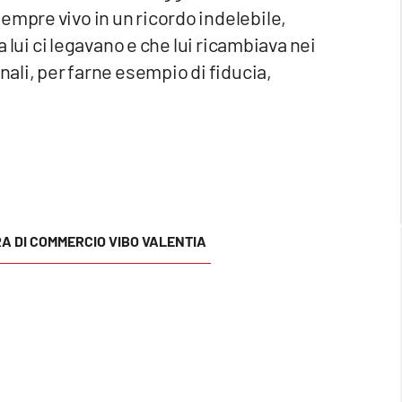
empre vivo in un ricordo indelebile,
 a lui ci legavano e che lui ricambiava nei
nali, per farne esempio di fiducia,
A DI COMMERCIO VIBO VALENTIA