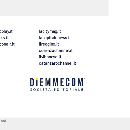
cplay.it
lacitymag.it
ctv.it
lacapitalenews.it
conair.it
ilreggino.it
cosenzachannel.it
ilvibonese.it
catanzarochannel.it
 noi