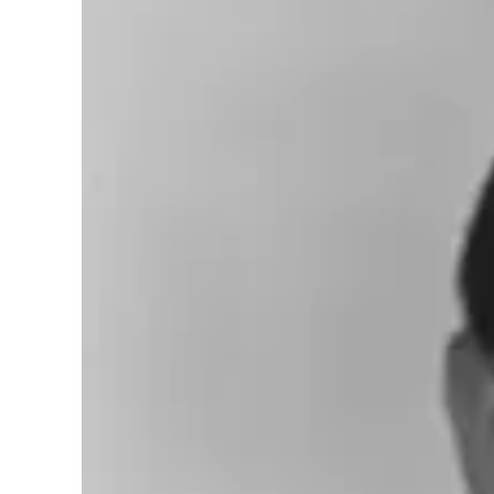
Cultura
Podcast
Meteo
Editoriali
Video
Ambiente
Cronaca
Cultura
Economia e Lavoro