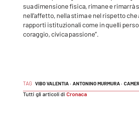
sua dimensione fisica, rimane e rimarrà s
Food
nell’affetto, nella stima e nel rispetto che
Storie
rapporti istituzionali come in quelli perso
coraggio, civica passione”.
LaC
Network
Lacplay.it
Lactv.it
TAG
VIBO VALENTIA ·
ANTONINO MURMURA ·
CAMER
Laconair.it
Tutti gli articoli di
Cronaca
Lacitymag.it
Lacapitalenews.it
Ilreggino.it