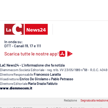
Cosenzachannel.it
Ilvibonese.it
Catanzarochannel.it
In onda su:
App
DTT - Canali
11
, 17 e 111
Android
Scarica tutte le nostre app!
Apple
LaC News24 - L’informazione che fa notizia
Diemmecom Società Editoriale - reg. trib. VV 23/05/1989 n°68 - R.O.C. 4049
Direttore Responsabile
Francesco Laratta
Vicedirettore
Enrico De Girolamo
e
Pablo Petrasso
Direttore Editoriale
Maria Grazia Falduto
www.diemmecom.it
Vai
Redazione
Segnala alla redazion