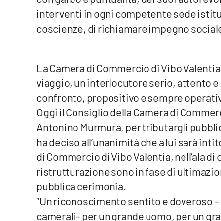
interventi in ogni competente sede istituzi
Reggio Calabria
coscienze, di richiamare impegno sociale,
Cosenza
La Camera di Commercio di Vibo Valentia
Lamezia Terme
viaggio, un interlocutore serio, attento e 
confronto, propositivo e sempre operati
Progetti
speciali
Oggi il Consiglio della Camera di Comme
Buona Sanità Calabria
Antonino Murmura, per tributargli pubbl
ha deciso all’unanimità che a lui sarà int
di Commercio di Vibo Valentia, nell’ala di
La
Calabriavisione
ristrutturazione sono in fase di ultimazio
Destinazioni
pubblica cerimonia.
“Un riconoscimento sentito e doveroso – d
Eventi
camerali- per un grande uomo, per un gra