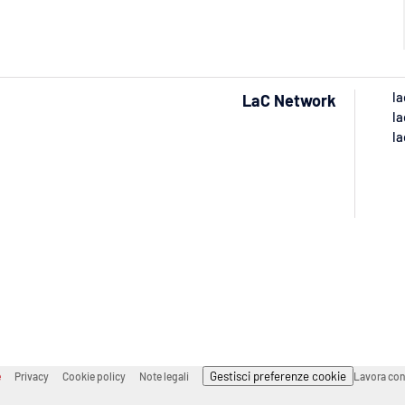
la
LaC Network
la
la
Gestisci preferenze cookie
e
Privacy
Cookie policy
Note legali
Lavora con