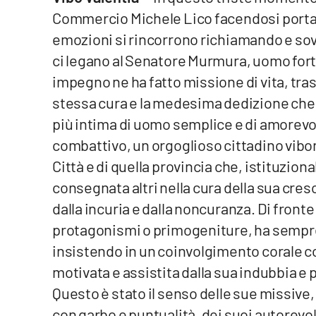
Commercio Michele Lico facendosi portavo
Venti di comunicazione
emozioni si rincorrono richiamando e so
ci legano al Senatore Murmura, uomo for
Streaming
impegno ne ha fatto missione di vita, trasl
LaC TV
stessa cura e la medesima dedizione che
più intima di uomo semplice e di amorev
LaC Network
combattivo, un orgoglioso cittadino vibon
LaC OnAir
Città e di quella provincia che, istituzio
consegnata altri nella cura della sua cres
dalla incuria e dalla noncuranza. Di fron
Edizioni
locali
protagonismi o primogeniture, ha sempre
Catanzaro
insistendo in un coinvolgimento corale co
motivata e assistita dalla sua indubbia 
Crotone
Questo è stato il senso delle sue missive
con garbo e puntualità, dei suoi autorevol
Vibo Valentia