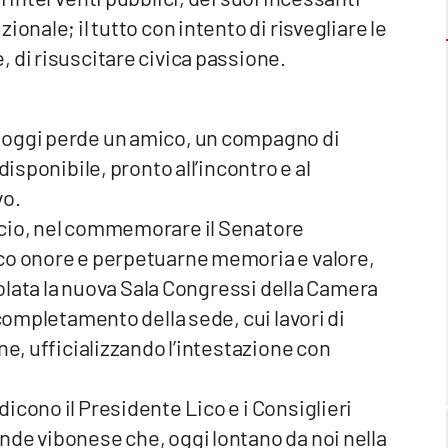
onale; il tutto con intento di risvegliare le
 di risuscitare civica passione.
 oggi perde un amico, un compagno di
disponibile, pronto all’incontro e al
vo.
rcio, nel commemorare il Senatore
ico onore e perpetuarne memoria e valore,
itolata la nuova Sala Congressi della Camera
 completamento della sede, cui lavori di
ne, ufficializzando l’intestazione con
icono il Presidente Lico e i Consiglieri
nde vibonese che, oggi lontano da noi nella