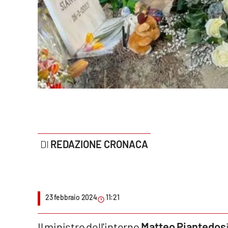
Politica
Sanità
Società
Sport
Rubriche
Good Morning Vietnam
REDAZIONE CRONACA
Parchi Marini Calabria
Leggendo Alvaro insieme
23 febbraio 2024
11:21
Imprese Di Calabria
Le perfidie di Antonella Grippo
Il ministro dell'interno
Matteo Piantedos