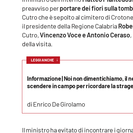
preavviso per
portare dei fiori sulla tomba
Venti di comunicazione
Cutro che è sepolto al cimitero di Crot
il presidente della Regione Calabria
Robe
Streaming
Cutro,
Vincenzo Voce e Antonio Ceraso
,
LaC TV
della visita.
LaC Network
↓
LEGGI ANCHE
LaC OnAir
Informazione | Noi non dimentichiamo, il 
scendere in campo per ricordare la strage
Edizioni
locali
Catanzaro
di Enrico De Girolamo
Crotone
Il ministro ha evitato di incontrare i giorn
Vibo Valentia