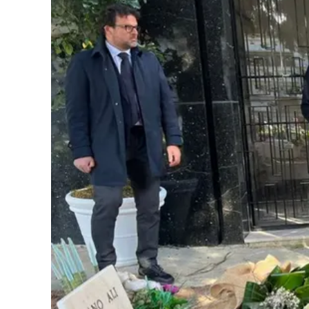
Cultura
Podcast
Meteo
Editoriali
Video
Ambiente
Cronaca
Cultura
Economia e Lavoro