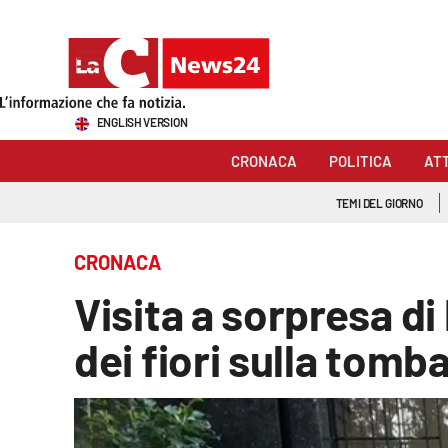
Sezioni
ENGLISH VERSION
Cronaca
CRONACA
POLITICA
AT
Politica
TEMI DEL GIORNO
Attualità
CRONACA
Economia e lavoro
Visita a sorpresa di
Italia Mondo
dei fiori sulla tomb
Sanità
Sport