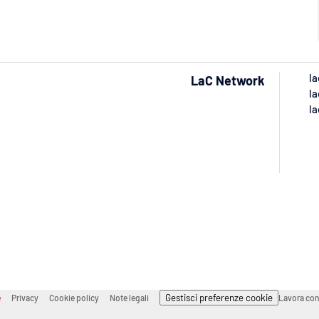
la
LaC Network
la
la
Gestisci preferenze cookie
e
Privacy
Cookie policy
Note legali
Lavora con