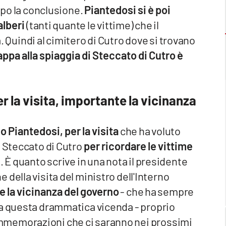
opo la conclusione.
Piantedosi si è poi
alberi
(tanti quante le vittime) che il
uindi al cimitero di Cutro dove si trovano
appa alla spiaggia di Steccato di Cutro è
r la visita, importante la vicinanza
o Piantedosi, per la visita
che ha voluto
a Steccato di Cutro
per ricordare le vittime
. È quanto scrive in una nota il presidente
e della visita del ministro dell'Interno
e la vicinanza del governo
- che ha sempre
 a questa drammatica vicenda - proprio
mmemorazioni che ci saranno nei prossimi