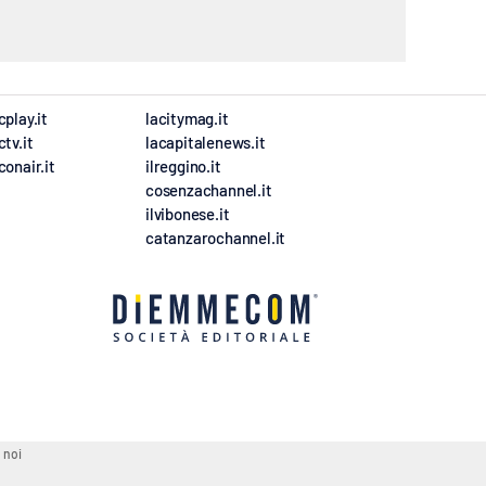
cplay.it
lacitymag.it
ctv.it
lacapitalenews.it
conair.it
ilreggino.it
cosenzachannel.it
ilvibonese.it
catanzarochannel.it
 noi