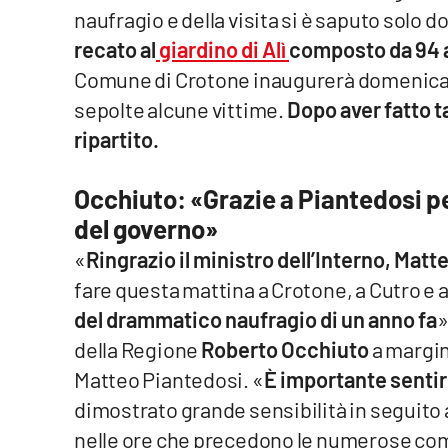
naufragio e della visita si è saputo solo d
Reggio Calabria
recato al
giardino di Alì
composto da 94 
Comune di Crotone inaugurerà domenica. Q
Cosenza
sepolte alcune vittime.
Dopo aver fatto t
ripartito.
Lamezia Terme
Occhiuto: «Grazie a Piantedosi pe
Progetti
speciali
del governo»
Buona Sanità Calabria
«
Ringrazio il ministro dell’Interno, Matte
fare questa mattina a Crotone, a Cutro e 
La
del drammatico naufragio di un anno fa
»
Calabriavisione
della Regione
Roberto Occhiuto
a margin
Destinazioni
Matteo Piantedosi. «
È importante sentir
dimostrato grande sensibilità in seguito
Eventi
nelle ore che precedono le numerose co