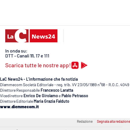
Cosenzachannel.it
Ilvibonese.it
Catanzarochannel.it
In onda su:
App
DTT - Canali
11
, 17 e 111
Android
Scarica tutte le nostre app!
Apple
LaC News24 - L’informazione che fa notizia
Diemmecom Società Editoriale - reg. trib. VV 23/05/1989 n°68 - R.O.C. 4049
Direttore Responsabile
Francesco Laratta
Vicedirettore
Enrico De Girolamo
e
Pablo Petrasso
Direttore Editoriale
Maria Grazia Falduto
Vai
www.diemmecom.it
Redazione
Segnala alla redazion