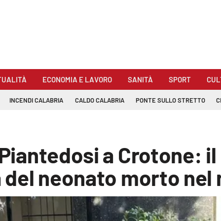
TUALITÀ
ECONOMIA E LAVORO
SANITÀ
SPORT
CUL
INCENDI CALABRIA
CALDO CALABRIA
PONTE SULLO STRETTO
C
 Piantedosi a Crotone: i
a del neonato morto nel 