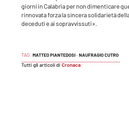
Food
giorni in Calabria per non dimenticare qu
rinnovata forza la sincera solidarietà del
Storie
deceduti e ai sopravvissuti».
LaC
Network
Lacplay.it
TAG
MATTEO PIANTEDOSI ·
NAUFRAGIO CUTRO
Tutti gli articoli di
Cronaca
Lactv.it
Laconair.it
Lacitymag.it
Lacapitalenews.it
Ilreggino.it