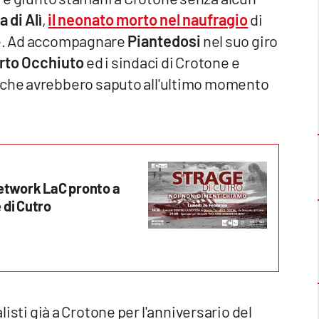
 di Alì
,
il neonato morto nel naufragio
di
one. Ad accompagnare
Piantedosi
nel suo giro
rto Occhiuto
ed i sindaci di Crotone e
 che avrebbero saputo all'ultimo momento
network LaC pronto a
 di Cutro
alisti già a Crotone per l'anniversario del