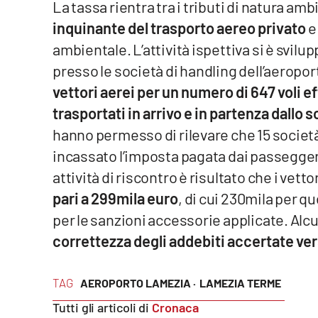
La tassa rientra tra i tributi di natura amb
inquinante del trasporto aereo privato
e
Reggio Calabria
ambientale. L’attività ispettiva si è svilup
Cosenza
presso le società di handling dell’aeropo
vettori aerei per un numero di 647 voli e
Lamezia Terme
trasportati in arrivo e in partenza dallo 
hanno permesso di rilevare che 15 società
Progetti
incassato l’imposta pagata dai passeggeri s
speciali
attività di riscontro è risultato che i vett
Buona Sanità Calabria
pari a 299mila euro
, di cui 230mila per q
per le sanzioni accessorie applicate. Al
La
Calabriavisione
correttezza degli addebiti accertate ver
Destinazioni
TAG
AEROPORTO LAMEZIA ·
LAMEZIA TERME
Eventi
Tutti gli articoli di
Cronaca