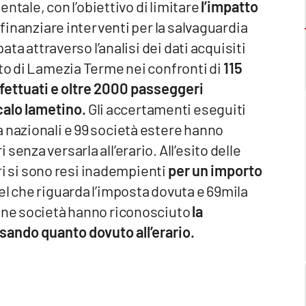
ientale, con l’obiettivo di limitare
l’impatto
 finanziare interventi per la salvaguardia
pata attraverso l’analisi dei dati acquisiti
rto di Lamezia Terme nei confronti di
115
ffettuati e oltre 2000 passeggeri
scalo lametino.
Gli accertamenti eseguiti
 nazionali e 99 società estere hanno
enza versarla all’erario. All’esito delle
ori si sono resi inadempienti
per un importo
uel che riguarda l’imposta dovuta e 69mila
cune società hanno riconosciuto
la
sando quanto dovuto all’erario.