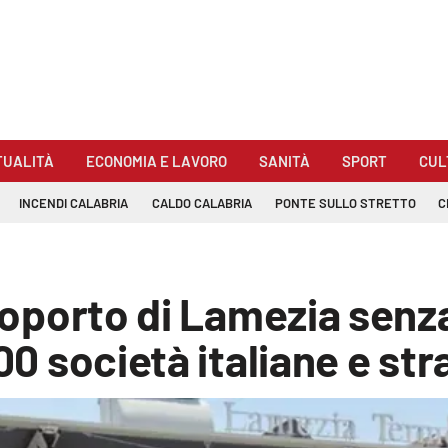
TUALITÀ
ECONOMIA E LAVORO
SANITÀ
SPORT
CUL
INCENDI CALABRIA
CALDO CALABRIA
PONTE SULLO STRETTO
C
eroporto di Lamezia senz
100 società italiane e str