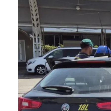
Cultura
Podcast
Meteo
Editoriali
Video
Ambiente
Cronaca
Cultura
Economia e Lavoro