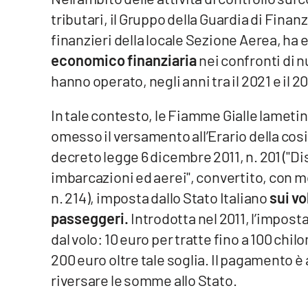
tributari, il Gruppo della Guardia di Fin
Venti di comunicazione
finanzieri della locale Sezione Aerea, ha
economico finanziaria
nei confronti di n
Streaming
hanno operato, negli anni tra il 2021 e il 
LaC TV
In tale contesto, le Fiamme Gialle lameti
LaC Network
omesso il versamento all’Erario della cos
decreto legge 6 dicembre 2011, n. 201 (''Di
LaC OnAir
imbarcazioni ed aerei'', convertito, con m
n. 214), imposta dallo Stato Italiano
sui vo
Edizioni
locali
passeggeri.
Introdotta nel 2011, l’impost
dal volo: 10 euro per tratte fino a 100 chil
Catanzaro
200 euro oltre tale soglia. Il pagamento è a
Crotone
riversare le somme allo Stato.
Vibo Valentia