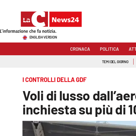
Sezioni
ENGLISH VERSION
Cronaca
CRONACA
POLITICA
AT
Politica
TEMI DEL GIORNO
Attualità
I CONTROLLI DELLA GDF
Economia e lavoro
Voli di lusso dall’a
Italia Mondo
inchiesta su più di 
Sanità
Sport