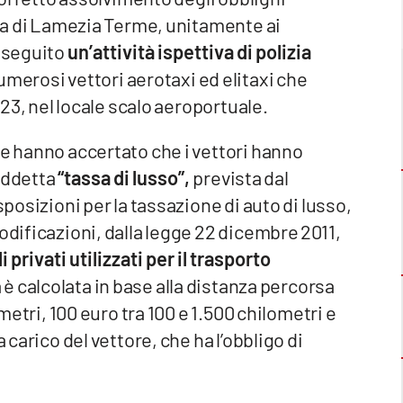
anza di Lamezia Terme, unitamente ai
 eseguito
un’attività ispettiva di polizia
umerosi vettori aerotaxi ed elitaxi che
2023, nel locale scalo aeroportuale.
ne hanno accertato che i vettori hanno
iddetta
“tassa di lusso”,
prevista dal
sposizioni per la tassazione di auto di lusso,
odificazioni, dalla legge 22 dicembre 2011,
li privati utilizzati per il trasporto
a è calcolata in base alla distanza percorsa
ometri, 100 euro tra 100 e 1.500 chilometri e
 carico del vettore, che ha l’obbligo di