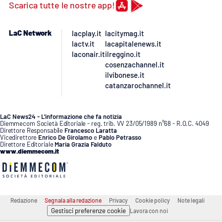
Scarica tutte le nostre app!
APP
LaC Network
lacplay.it
lacitymag.it
Android
lactv.it
lacapitalenews.it
laconair.it
ilreggino.it
cosenzachannel.it
Apple
ilvibonese.it
catanzarochannel.it
LaC News24 - L’informazione che fa notizia
Diemmecom Società Editoriale - reg. trib. VV 23/05/1989 n°68 - R.O.C. 4049
Direttore Responsabile
Francesco Laratta
Vicedirettore
Enrico De Girolamo
e
Pablo Petrasso
Direttore Editoriale
Maria Grazia Falduto
www.diemmecom.it
Redazione
Segnala alla redazione
Privacy
Cookie policy
Note legali
Gestisci preferenze cookie
Lavora con noi