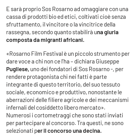
Parchi Marini Calabria
E sarà proprio Sos Rosarno ad omaggiare con una
cassa di prodotti bio ed etici, coltivati cioè senza
Leggendo Alvaro insieme
sfruttamento, il vincitore o la vincitrice della
rassegna, secondo quanto stabilirà u
na giuria
Imprese Di Calabria
composta da migranti africani.
«Rosarno Film Festival è un piccolo strumento per
Le perfidie di Antonella Grippo
dare voce a chi non ce l’ha – dichiara Giuseppe
Pugliese,
uno dei fondatori di Sos Rosarno -, per
Venti di comunicazione
rendere protagonista chi nei fatti è parte
integrante di questo territorio, del suo tessuto
sociale, economico e produttivo, nonostante le
STREAMING
aberrazioni delle filiere agricole e dei meccanismi
LaC TV
infernali del cosiddetto libero mercato».
Numerosi i cortometraggi che sono stati inviati
LaC Network
per partecipare al concorso. Tra questi, ne sono
selezionati p
er il concorso una decina.
LaC OnAir