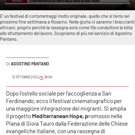
Sanità
E' un festival di cortometraggi molto originale, quello che si terrà nel
Sport
prossimo fine settimana a Rosarno. Nella giuria ci saranno i braccianti
africani, proprio perché la rassegna avrà come filo conduttore la lotta
allo sfruttamento del lavoro. Scopriamo di più nel servizio di Agostino
Cultura
Pantano.
Podcast
AGOSTINO PANTANO
Meteo
12 OTTOBRE 2022
18:00
Editoriali
Dopo l’ostello sociale per l’accoglienza a San
Ferdinando, ecco il festival cinematografico per
VIDEO
una maggiore integrazione dei migranti. Si amplia
il progetto
Mediterranean Hope, p
romosso nella
Ambiente
Piana di Gioia Tauro dalla Federazione delle Chiese
evangeliche italiane, con una rassegna di
Cronaca