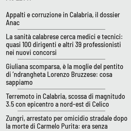
PROGETTI
SPECIALI
Appalti e corruzione in Calabria, il dossier
Buona Sanità Calabria
Anac
La sanità calabrese cerca medici e tecnici:
LA
CALABRIAVISIONE
quasi 100 dirigenti e altri 39 professionisti
nei nuovi concorsi
Destinazioni
Giuliana scomparsa, è la moglie del pentito
Eventi
di ’ndrangheta Lorenzo Bruzzese: cosa
sappiamo
Food
Terremoto in Calabria, scossa di magnitudo
Storie
3.5 con epicentro a nord-est di Celico
Zungri, arrestato per omicidio stradale dopo
LAC
NETWORK
la morte di Carmelo Purita: era senza