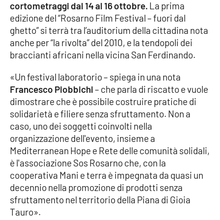
cortometraggi dal 14 al 16 ottobre.
La prima
edizione del “Rosarno Film Festival – fuori dal
Cultura
ghetto” si terrà tra l’auditorium della cittadina nota
anche per “la rivolta” del 2010, e la tendopoli dei
Economia e Lavoro
braccianti africani nella vicina San Ferdinando.
Politica
«Un festival laboratorio – spiega in una nota
Francesco Piobbichi
– che parla di riscatto e vuole
Sanità
dimostrare che è possibile costruire pratiche di
solidarietà e filiere senza sfruttamento. Non a
Società
caso, uno dei soggetti coinvolti nella
organizzazione dell'evento, insieme a
Sport
Mediterranean Hope e Rete delle comunità solidali,
è l'associazione Sos Rosarno che, con la
cooperativa Mani e terra è impegnata da quasi un
RUBRICHE
decennio nella promozione di prodotti senza
sfruttamento nel territorio della Piana di Gioia
Good Morning Vietnam
Tauro».