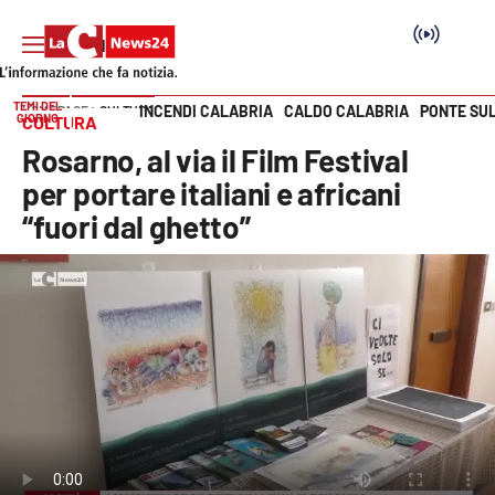
TEMI DEL
INCENDI CALABRIA
CALDO CALABRIA
PONTE SU
HOME PAGE
CULTURA
GIORNO
CULTURA
Vai
Rosarno, al via il Film Festival
SEZIONI
per portare italiani e africani
“fuori dal ghetto”
Cronaca
Politica
Attualità
Economia e lavoro
Italia Mondo