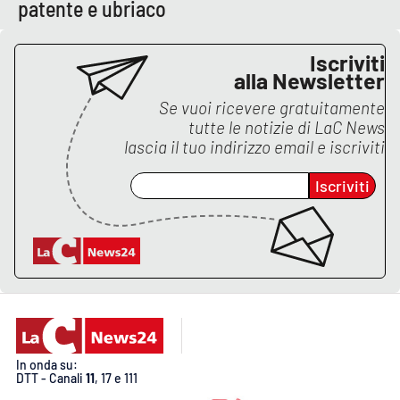
Lacplay.it
patente e ubriaco
Lactv.it
Iscriviti
alla Newsletter
Laconair.it
Se vuoi ricevere gratuitamente
tutte le notizie di
LaC News
Lacitymag.it
lascia il tuo indirizzo email e iscriviti
Iscriviti
Lacapitalenews.it
Ilreggino.it
Cosenzachannel.it
Ilvibonese.it
In onda su:
Catanzarochannel.it
DTT - Canali
11
, 17 e 111