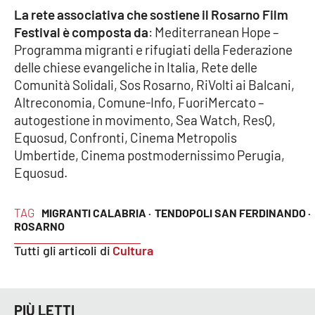
La rete associativa che sostiene il Rosarno Film
Festival è composta da
: Mediterranean Hope –
Programma migranti e rifugiati della Federazione
EDIZIONI
LOCALI
delle chiese evangeliche in Italia, Rete delle
Comunità Solidali, Sos Rosarno, RiVolti ai Balcani,
Catanzaro
Altreconomia, Comune-Info, FuoriMercato –
autogestione in movimento, Sea Watch, ResQ,
Crotone
Equosud, Confronti, Cinema Metropolis
Umbertide, Cinema postmodernissimo Perugia,
Vibo Valentia
Equosud.
Reggio Calabria
TAG
MIGRANTI CALABRIA ·
TENDOPOLI SAN FERDINANDO ·
ROSARNO
Cosenza
Tutti gli articoli di
Cultura
Lamezia Terme
PIÙ LETTI