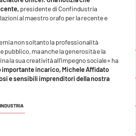
cente,
presidente di Confindustria
azioni al maestro orafo per la recente e
mia non soltanto la professionalità
de pubblico, ma anche la generosità e la
na la sua creatività all’impegno sociale» ha
 importante incarico, Michele Affidato
osi e sensibili imprenditori della nostra
INDUSTRIA