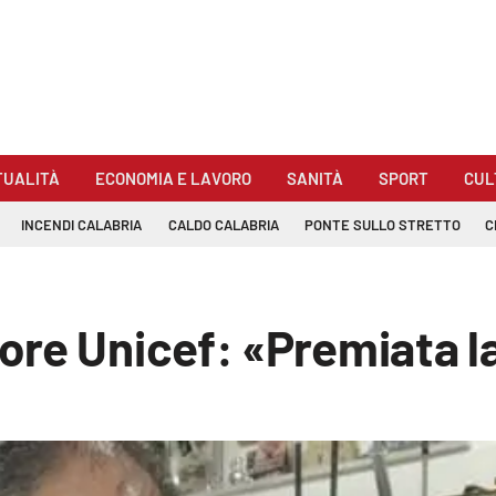
TUALITÀ
ECONOMIA E LAVORO
SANITÀ
SPORT
CUL
INCENDI CALABRIA
CALDO CALABRIA
PONTE SULLO STRETTO
C
re Unicef: «Premiata la 