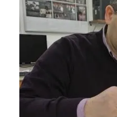
Cultura
Podcast
Meteo
Editoriali
Video
Ambiente
Cronaca
Cultura
Economia e Lavoro