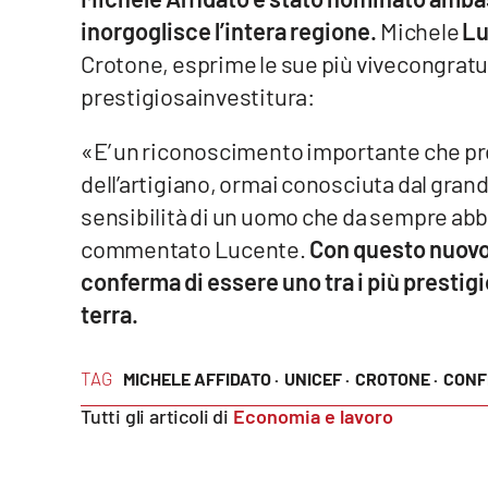
inorgoglisce l’intera regione.
Michele
Lu
Venti di comunicazione
Crotone, esprime le sue più vivecongratul
prestigiosainvestitura:
Streaming
LaC TV
«E’ un riconoscimento importante che pre
dell’artigiano, ormai conosciuta dal gran
LaC Network
sensibilità di un uomo che da sempre abbi
commentato Lucente.
Con questo nuovo
LaC OnAir
conferma di essere uno tra i più prestigi
terra.
Edizioni
locali
Catanzaro
TAG
MICHELE AFFIDATO ·
UNICEF ·
CROTONE ·
CONF
Tutti gli articoli di
Economia e lavoro
Crotone
Vibo Valentia