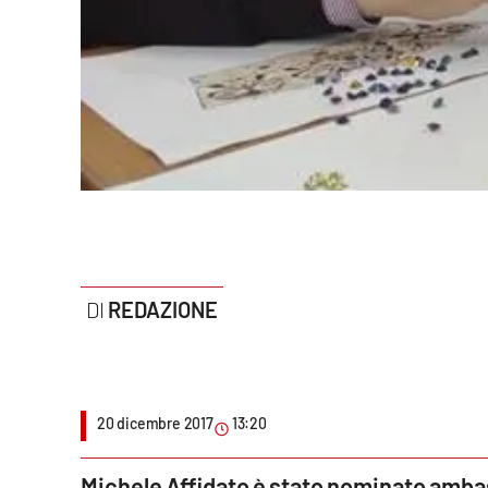
Politica
Sanità
Società
Sport
Rubriche
Good Morning Vietnam
REDAZIONE
Parchi Marini Calabria
Leggendo Alvaro insieme
Imprese Di Calabria
20 dicembre 2017
13:20
Le perfidie di Antonella Grippo
Michele Affidato è stato nominato ambas