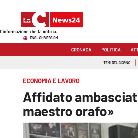
Sezioni
ENGLISH VERSION
Cronaca
CRONACA
POLITICA
AT
Politica
TEMI DEL GIORNO
Attualità
ECONOMIA E LAVORO
Economia e lavoro
Affidato ambasciato
Italia Mondo
maestro orafo»
Sanità
Sport