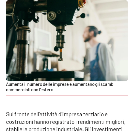
EDIZIONI
LOCALI
Catanzaro
Crotone
Vibo Valentia
Reggio Calabria
Aumenta il numero delle imprese e aumentano gli scambi
commerciali con l'estero
Cosenza
Lamezia Terme
Sul fronte dell’attività d’impresa terziario e
costruzioni hanno registrato i rendimenti migliori,
stabile la produzione industriale. Gli investimenti