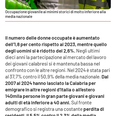
APP
Occupazione giovanile ai minimi storici di molto inferiore alla
media nazionale
Android
Apple
Il numero delle donne occupate è aumentato
dell’1,8 per cento rispetto al 2023, mentre quello
degli uomini si è ridotto del 2,6%.
Negli ultimi
dieci anni la partecipazione al mercato del lavoro
dei giovani calabresi si è mantenuta bassa nel
confronto con le altre regioni. Nel 2024 è stata pari
al 37,7% contro il 50,9% della media nazionale.
Dal
2007 al 2024 hanno lasciato la Calabria per
emigrare in altre regioni d’Italia o all’estero
140mila persone in gran parte giovani e giovani
adulti di età inferiore a 40 anni.
Sul fronte
demografico si registra una costante
perdita di
residenti, il 5,5% contro il 2,3% della media