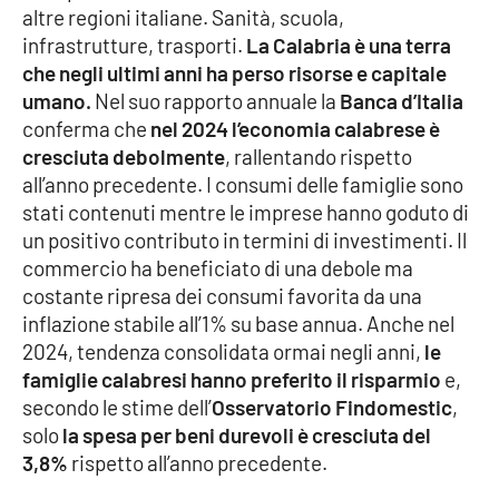
altre regioni italiane. Sanità, scuola,
Parchi Marini Calabria
infrastrutture, trasporti.
La Calabria è una terra
che negli ultimi anni ha perso risorse e capitale
Leggendo Alvaro insieme
umano.
Nel suo rapporto annuale la
Banca d’Italia
conferma che
nel 2024 l’economia calabrese è
Imprese Di Calabria
cresciuta debolmente
, rallentando rispetto
all’anno precedente. I consumi delle famiglie sono
Le perfidie di Antonella Grippo
stati contenuti mentre le imprese hanno goduto di
un positivo contributo in termini di investimenti. Il
Venti di comunicazione
commercio ha beneficiato di una debole ma
costante ripresa dei consumi favorita da una
inflazione stabile all’1% su base annua. Anche nel
STREAMING
2024, tendenza consolidata ormai negli anni,
le
famiglie calabresi hanno preferito il risparmio
e,
LaC TV
secondo le stime dell’
Osservatorio Findomestic
,
solo
la spesa per beni durevoli è cresciuta del
LaC Network
3,8%
rispetto all’anno precedente.
LaC OnAir