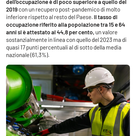
dell’occupazione è di poco superiore a quello del
Lacplay.it
2019
con un recupero post-pandemico di molto
inferiore rispetto al resto del Paese.
Il tasso di
Lactv.it
occupazione riferito alla popolazione tra 15 e 64
anni si è attestato al 44,8 per cento,
un valore
Laconair.it
sostanzialmente in linea con quello del 2023 ma di
quasi 17 punti percentuali al di sotto della media
Lacitymag.it
nazionale (61,3%).
Lacapitalenews.it
Ilreggino.it
Cosenzachannel.it
Ilvibonese.it
Catanzarochannel.it