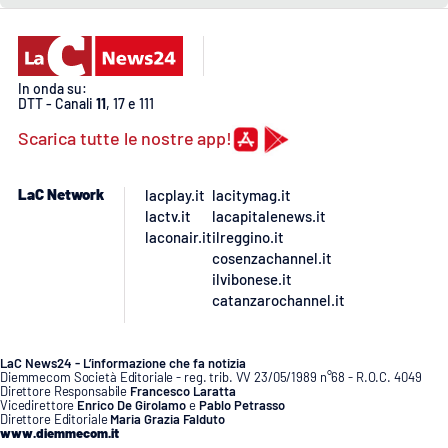
In onda su:
DTT - Canali
11
, 17 e 111
Scarica tutte le nostre app!
LaC Network
lacplay.it
lacitymag.it
lactv.it
lacapitalenews.it
laconair.it
ilreggino.it
cosenzachannel.it
ilvibonese.it
catanzarochannel.it
LaC News24 - L’informazione che fa notizia
Diemmecom Società Editoriale - reg. trib. VV 23/05/1989 n°68 - R.O.C. 4049
Direttore Responsabile
Francesco Laratta
Vicedirettore
Enrico De Girolamo
e
Pablo Petrasso
Direttore Editoriale
Maria Grazia Falduto
www.diemmecom.it