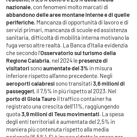
nazionale
, con fenomeni molto marcati di
abbandono delle aree montane interne e di quelle
periferiche.
Mancanza di opportunità di lavoro e di
servizi primari, mancanza di scuole ed assistenza
sanitaria, difficoltà di mobilità interna motivano la
fuga verso altre realtà. La Banca d’Italia evidenzia
che secondo l’
Osservatorio sul turismo della
Regione Calabria
, nel 2024 le
presenze di
visitatori
sono
aumentate del 3%
in misura
inferiore rispetto all’anno precedente. Negli
aeroporti calabresi
sono transitati
3,6 milioni di
passeggeri
, il 7,5% in più rispetto al 2023. Nel
porto di Gioia Tauro
il traffico container ha
registrato una crescita dell’11%, raggiungendo
quota
3,9 milioni di Teus movimentati
. La spesa
degli enti territoriali è aumentata del 2,5% in
maniera più contenuta rispetto alla media
nazionale (6,5%). Si è invece ridotta la spesa per