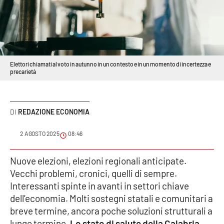
Sanità
Sport
Cultura
Elettori chiamati al voto in autunno in un contesto e in un momento di incertezza e
precarietà
Podcast
Meteo
REDAZIONE ECONOMIA
Editoriali
2 AGOSTO 2025
08:46
Nuove elezioni, elezioni regionali anticipate.
Vecchi problemi, cronici, quelli di sempre.
VIDEO
Interessanti spinte in avanti in settori chiave
Ambiente
dell’economia. Molti sostegni statali e comunitari a
breve termine, ancora poche soluzioni strutturali a
Cronaca
lungo termine.
Lo stato di salute della Calabria