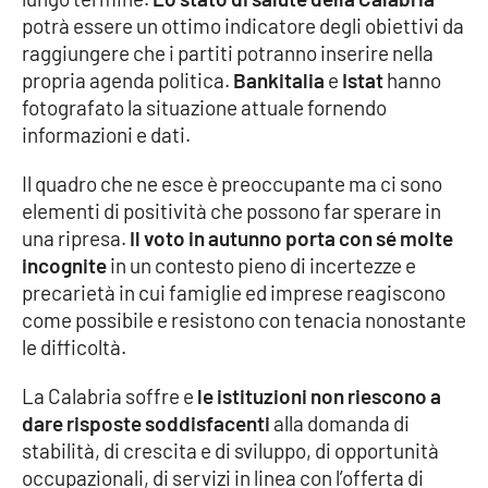
potrà essere un ottimo indicatore degli obiettivi da
Cultura
raggiungere che i partiti potranno inserire nella
propria agenda politica.
Bankitalia
e
Istat
hanno
Economia e Lavoro
fotografato la situazione attuale fornendo
informazioni e dati.
Politica
Il quadro che ne esce è preoccupante ma ci sono
elementi di positività che possono far sperare in
Sanità
una ripresa.
Il voto in autunno porta con sé molte
incognite
in un contesto pieno di incertezze e
Società
precarietà in cui famiglie ed imprese reagiscono
come possibile e resistono con tenacia nonostante
Sport
le difficoltà.
La Calabria soffre e
le istituzioni non riescono a
RUBRICHE
dare risposte soddisfacenti
alla domanda di
stabilità, di crescita e di sviluppo, di opportunità
Good Morning Vietnam
occupazionali, di servizi in linea con l’offerta di