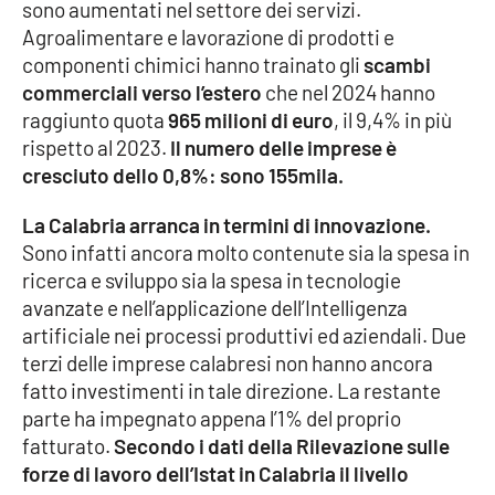
PROGETTI
sono aumentati nel settore dei servizi.
SPECIALI
Agroalimentare e lavorazione di prodotti e
Buona Sanità Calabria
componenti chimici hanno trainato gli
scambi
commerciali verso l’estero
che nel 2024 hanno
raggiunto quota
965 milioni di euro
, il 9,4% in più
LA
rispetto al 2023.
Il numero delle imprese è
CALABRIAVISIONE
cresciuto dello 0,8%: sono 155mila.
Destinazioni
La Calabria arranca in termini di innovazione.
Eventi
Sono infatti ancora molto contenute sia la spesa in
ricerca e sviluppo sia la spesa in tecnologie
avanzate e nell’applicazione dell’Intelligenza
Food
artificiale nei processi produttivi ed aziendali. Due
terzi delle imprese calabresi non hanno ancora
Storie
fatto investimenti in tale direzione. La restante
parte ha impegnato appena l’1% del proprio
fatturato.
Secondo i dati della Rilevazione sulle
LAC
NETWORK
forze di lavoro dell’Istat in Calabria il livello