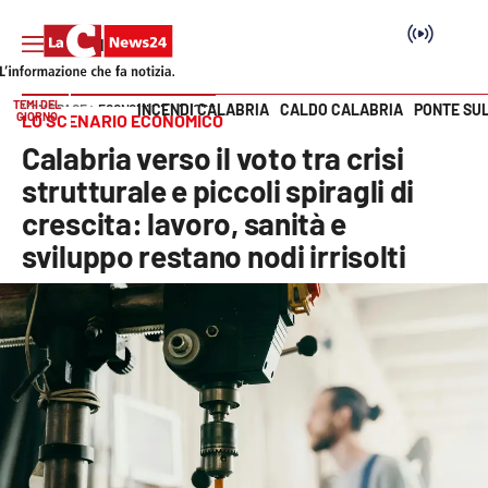
TEMI DEL
INCENDI CALABRIA
CALDO CALABRIA
PONTE SU
HOME PAGE
ECONOMIA E LAVORO
GIORNO
LO SCENARIO ECONOMICO
Vai
Calabria verso il voto tra crisi
SEZIONI
strutturale e piccoli spiragli di
crescita: lavoro, sanità e
Cronaca
sviluppo restano nodi irrisolti
Politica
Attualità
Economia e lavoro
Italia Mondo