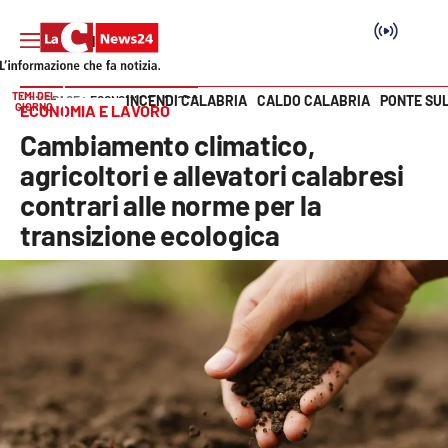
TEMI DEL
INCENDI CALABRIA
CALDO CALABRIA
PONTE SU
HOME PAGE
ECONOMIA E LAVORO
GIORNO
ECONOMIA E LAVORO
Vai
Cambiamento climatico,
SEZIONI
agricoltori e allevatori calabresi
contrari alle norme per la
Cronaca
transizione ecologica
Politica
Attualità
Economia e lavoro
Italia Mondo