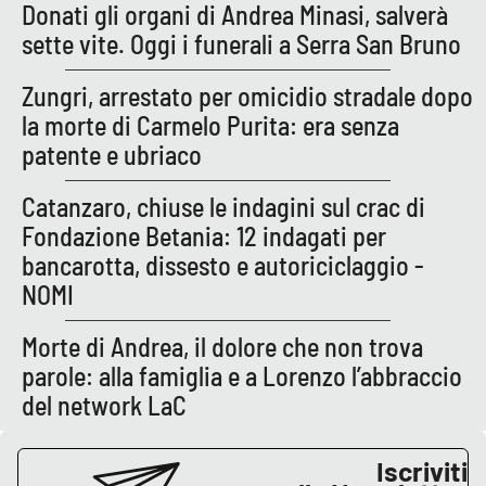
Lacplay.it
Donati gli organi di Andrea Minasi, salverà
sette vite. Oggi i funerali a Serra San Bruno
Lactv.it
Zungri, arrestato per omicidio stradale dopo
Laconair.it
la morte di Carmelo Purita: era senza
patente e ubriaco
Lacitymag.it
Catanzaro, chiuse le indagini sul crac di
Lacapitalenews.it
Fondazione Betania: 12 indagati per
bancarotta, dissesto e autoriciclaggio -
Ilreggino.it
NOMI
Cosenzachannel.it
Morte di Andrea, il dolore che non trova
parole: alla famiglia e a Lorenzo l’abbraccio
Ilvibonese.it
del network LaC
Catanzarochannel.it
Iscriviti