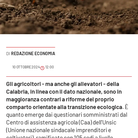
Sanità
Sport
Cultura
Podcast
REDAZIONE ECONOMIA
Meteo
10 OTTOBRE 2024
12:00
Editoriali
Gli agricoltori - ma anche gli allevatori - della
Calabria, in linea con il dato nazionale, sono in
maggioranza contrari a riforme del proprio
comparto orientate alla transizione ecologica
. È
VIDEO
quanto emerge dai questionari somministrati dal
Ambiente
Centro di assistenza agricola (Caa) dell'Unsic
(Unione nazionale sindacale imprenditori e
Cronaca
coltivatori), ramificato con 105 sedi a livello