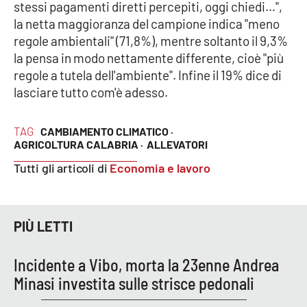
PROGETTI
stessi pagamenti diretti percepiti, oggi chiedi…",
SPECIALI
la netta maggioranza del campione indica "meno
Buona Sanità Calabria
regole ambientali" (71,8%), mentre soltanto il 9,3%
la pensa in modo nettamente differente, cioè "più
regole a tutela dell'ambiente". Infine il 19% dice di
LA
CALABRIAVISIONE
lasciare tutto com'è adesso.
Destinazioni
TAG
CAMBIAMENTO CLIMATICO ·
AGRICOLTURA CALABRIA ·
ALLEVATORI
Eventi
Tutti gli articoli di
Economia e lavoro
Food
Storie
PIÙ LETTI
Incidente a Vibo, morta la 23enne Andrea
LAC
Minasi investita sulle strisce pedonali
NETWORK