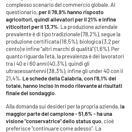
complesso scenario del commercio globale. Al
Parchi Marini Calabria
questionario,
per il 78,9% hanno risposto
agricoltori, quindi allevatori per il 21% e infine
Leggendo Alvaro insieme
viticoltori per il 13,7%
. La produzione aziendale
prevalente è di tipo tradizionale (78,2%), segue la
Imprese Di Calabria
produzione certificata (18,5%), biologica (3,2 per
cento) e infine "altri marchi di qualità" (1,6%). Per
Le perfidie di Antonella Grippo
quanto riguarda l'età, la prevalenza è dei lavoratori
tra i 40 e i 60 anni (40,3%), quindi gli
Venti di comunicazione
ultrasessantenni (38,3%), infine gli under 40 con il
21,4%.
Le schede della Calabria, con l'8,1% del
totale, hanno inciso in modo rilevante ai risultati
STREAMING
finale del sondaggio
.
LaC TV
Alla domanda sui desideri per la propria azienda,
la
maggior parte dei campione - 51,6% - ha una
LaC Network
visione "conservatrice" dello status quo
, cioè
preferisce "continuare come adesso". La
LaC OnAir