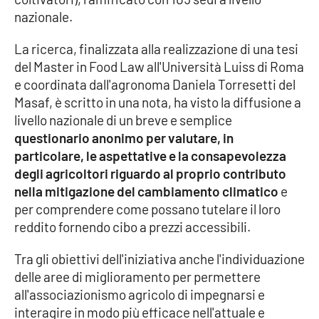
nazionale.
Cultura
La ricerca, finalizzata alla realizzazione di una tesi
del Master in Food Law all'Università Luiss di Roma
Economia e Lavoro
e coordinata dall'agronoma Daniela Torresetti del
Masaf, è scritto in una nota, ha visto la diffusione a
Politica
livello nazionale di un breve e semplice
questionario anonimo per valutare, in
Sanità
particolare, le aspettative e la consapevolezza
degli agricoltori riguardo al proprio contributo
Società
nella mitigazione del cambiamento climatico
e
per comprendere come possano tutelare il loro
Sport
reddito fornendo cibo a prezzi accessibili.
Tra gli obiettivi dell'iniziativa anche l'individuazione
RUBRICHE
delle aree di miglioramento per permettere
all'associazionismo agricolo di impegnarsi e
Good Morning Vietnam
interagire in modo più efficace nell'attuale e