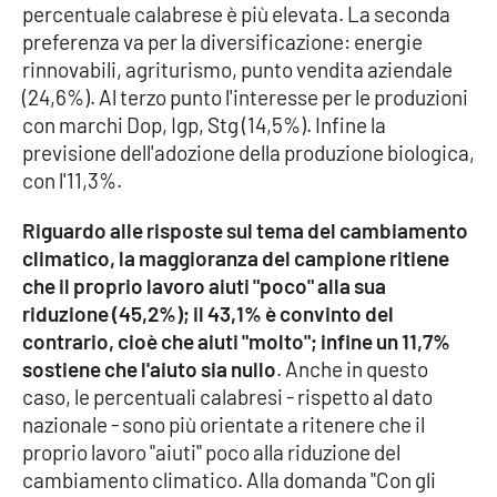
percentuale calabrese è più elevata. La seconda
preferenza va per la diversificazione: energie
rinnovabili, agriturismo, punto vendita aziendale
EDIZIONI
LOCALI
(24,6%). Al terzo punto l'interesse per le produzioni
con marchi Dop, Igp, Stg (14,5%). Infine la
Catanzaro
previsione dell'adozione della produzione biologica,
con l'11,3%.
Crotone
Riguardo alle risposte sul tema del cambiamento
Vibo Valentia
climatico, la maggioranza del campione ritiene
che il proprio lavoro aiuti "poco" alla sua
Reggio Calabria
riduzione (45,2%); il 43,1% è convinto del
contrario, cioè che aiuti "molto"; infine un 11,7%
Cosenza
sostiene che l'aiuto sia nullo
. Anche in questo
caso, le percentuali calabresi - rispetto al dato
Lamezia Terme
nazionale - sono più orientate a ritenere che il
proprio lavoro "aiuti" poco alla riduzione del
cambiamento climatico. Alla domanda "Con gli