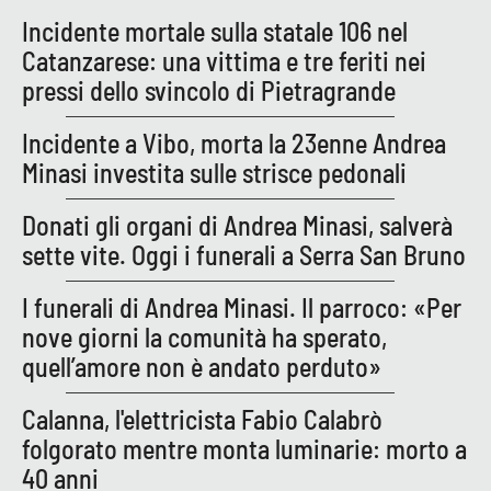
Lacplay.it
Incidente mortale sulla statale 106 nel
Catanzarese: una vittima e tre feriti nei
Lactv.it
pressi dello svincolo di Pietragrande
Laconair.it
Incidente a Vibo, morta la 23enne Andrea
Minasi investita sulle strisce pedonali
Lacitymag.it
Donati gli organi di Andrea Minasi, salverà
Lacapitalenews.it
sette vite. Oggi i funerali a Serra San Bruno
Ilreggino.it
I funerali di Andrea Minasi. Il parroco: «Per
nove giorni la comunità ha sperato,
Cosenzachannel.it
quell’amore non è andato perduto»
Ilvibonese.it
Calanna, l'elettricista Fabio Calabrò
folgorato mentre monta luminarie: morto a
Catanzarochannel.it
40 anni