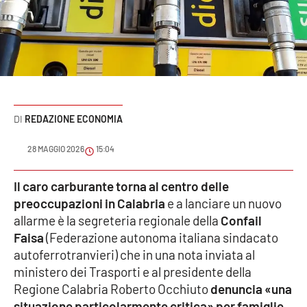
Sanità
Sport
Cultura
Podcast
REDAZIONE ECONOMIA
Meteo
28 MAGGIO 2026
15:04
Editoriali
Il caro carburante torna al centro delle
preoccupazioni in Calabria
e a lanciare un nuovo
allarme è la segreteria regionale della
Confail
Faisa
(Federazione autonoma italiana sindacato
VIDEO
autoferrotranvieri) che in una nota inviata al
Ambiente
ministero dei Trasporti e al presidente della
Regione Calabria Roberto Occhiuto
denuncia «una
Cronaca
situazione particolarmente critica» per famiglie,