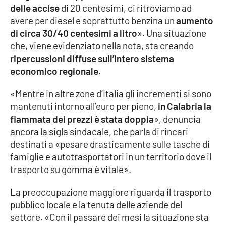
delle accise
di 20 centesimi, ci ritroviamo ad
Parchi Marini Calabria
avere per diesel e soprattutto benzina un
aumento
di circa 30/40 centesimi a litro
». Una situazione
Leggendo Alvaro insieme
che, viene evidenziato nella nota, sta creando
ripercussioni diffuse sull’intero sistema
Imprese Di Calabria
economico regionale
.
Le perfidie di Antonella Grippo
«Mentre in altre zone d’Italia gli incrementi si sono
mantenuti intorno all’euro per pieno,
in Calabria la
Venti di comunicazione
fiammata dei prezzi è stata doppia
», denuncia
ancora la sigla sindacale, che parla di rincari
destinati a «pesare drasticamente sulle tasche di
STREAMING
famiglie e autotrasportatori in un territorio dove il
trasporto su gomma è vitale».
LaC TV
La preoccupazione maggiore riguarda il trasporto
LaC Network
pubblico locale e la tenuta delle aziende del
settore. «Con il passare dei mesi la situazione sta
LaC OnAir