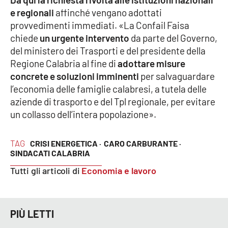
PROGETTI
SPECIALI
e regionali
affinché vengano adottati
provvedimenti immediati. «La Confail Faisa
Buona Sanità Calabria
chiede
un urgente intervento
da parte del Governo,
del ministero dei Trasporti e del presidente della
Regione Calabria al fine di
adottare misure
LA
CALABRIAVISIONE
concrete e soluzioni imminenti
per salvaguardare
l’economia delle famiglie calabresi, a tutela delle
Destinazioni
aziende di trasporto e del Tpl regionale, per evitare
un collasso dell’intera popolazione».
Eventi
Food
TAG
CRISI ENERGETICA ·
CARO CARBURANTE ·
SINDACATI CALABRIA
Storie
Tutti gli articoli di
Economia e lavoro
LAC
NETWORK
PIÙ LETTI