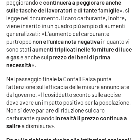
peggiorando e
continuerà a peggiorare anche
sulle tasche dei lavoratori e di tante famiglie
», si
legge nel documento. Il caro carburante, inoltre,
EDIZIONI
LOCALI
viene inserito in un quadro più ampio di aumenti
generalizzati: «L’aumento del carburante
Catanzaro
purtroppo
non è l’unica nota negativa
in quanto vi
sono stati
aumenti triplicati nelle forniture di luce
Crotone
e gas
e anche sul
prezzo dei beni di prima
necessità
».
Vibo Valentia
Nel passaggio finale la Confail Faisa punta
Reggio Calabria
l’attenzione sull’efficacia delle misure annunciate
dal governo. «Il cosiddetto sconto sulle accise
Cosenza
deve avere un impatto positivo per la popolazione.
Non si deve parlare di riduzione sul caro
Lamezia Terme
carburante quando
in realtà il prezzo continua a
salire
a dismisura».
Da qui la richiesta rivolta alle istituzioni nazionali