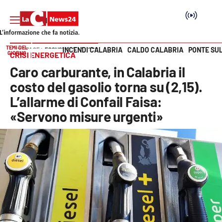
TEMI DEL
INCENDI CALABRIA
CALDO CALABRIA
PONTE SU
HOME PAGE
ECONOMIA E LAVORO
GIORNO
CRISI ENERGETICA
Vai
Caro carburante, in Calabria il
SEZIONI
costo del gasolio torna su (2,15).
L’allarme di Confail Faisa:
Cronaca
«Servono misure urgenti»
Politica
Attualità
Economia e lavoro
Italia Mondo