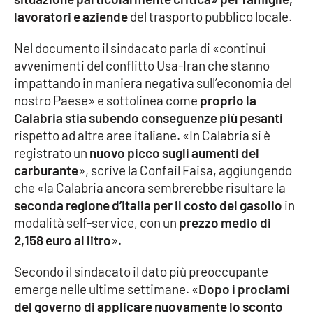
lavoratori e aziende
del trasporto pubblico locale.
Cultura
Nel documento il sindacato parla di «continui
avvenimenti del conflitto Usa-Iran che stanno
Economia e Lavoro
impattando in maniera negativa sull’economia del
nostro Paese» e sottolinea come
proprio la
Politica
Calabria stia subendo conseguenze più pesanti
rispetto ad altre aree italiane. «In Calabria si è
Sanità
registrato un
nuovo picco sugli aumenti del
carburante
», scrive la Confail Faisa, aggiungendo
Società
che «la Calabria ancora sembrerebbe risultare la
seconda regione d’Italia per il costo del gasolio
in
Sport
modalità self-service, con un
prezzo medio di
2,158 euro al litro
».
RUBRICHE
Secondo il sindacato il dato più preoccupante
emerge nelle ultime settimane. «
Dopo i proclami
Good Morning Vietnam
del governo di applicare nuovamente lo sconto