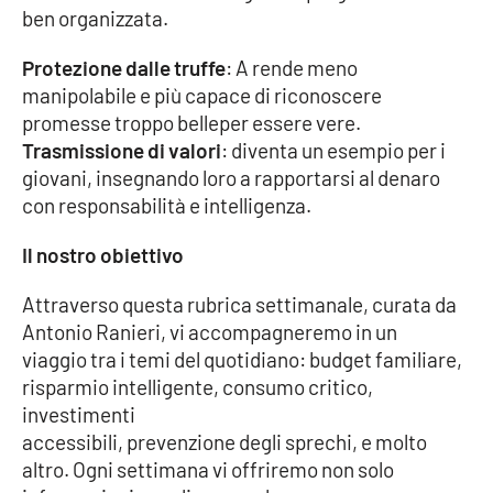
Lacplay.it
ben organizzata.
Lactv.it
Protezione dalle truffe
: A rende meno
manipolabile e più capace di riconoscere
Laconair.it
promesse troppo belleper essere vere.
Trasmissione di valori
: diventa un esempio per i
Lacitymag.it
giovani, insegnando loro a rapportarsi al denaro
con responsabilità e intelligenza.
Lacapitalenews.it
Il nostro obiettivo
Ilreggino.it
Attraverso questa rubrica settimanale, curata da
Antonio Ranieri, vi accompagneremo in un
Cosenzachannel.it
viaggio tra i temi del quotidiano: budget familiare,
risparmio intelligente, consumo critico,
Ilvibonese.it
investimenti
accessibili, prevenzione degli sprechi, e molto
Catanzarochannel.it
altro. Ogni settimana vi offriremo non solo