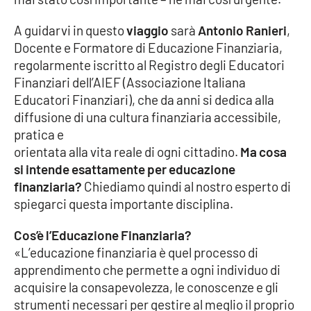
A guidarvi in questo
viaggio
sarà
Antonio Ranieri
,
Cultura
Docente e Formatore di Educazione Finanziaria,
regolarmente iscritto al Registro degli Educatori
Economia e Lavoro
Finanziari dell’AIEF (Associazione Italiana
Educatori Finanziari), che da anni si dedica alla
Politica
diffusione di una cultura finanziaria accessibile,
pratica e
Sanità
orientata alla vita reale di ogni cittadino.
Ma cosa
si intende esattamente per educazione
Società
finanziaria?
Chiediamo quindi al nostro esperto di
spiegarci questa importante disciplina.
Sport
Cos’è l’Educazione Finanziaria?
«L’educazione finanziaria è quel processo di
RUBRICHE
apprendimento che permette a ogni individuo di
acquisire la consapevolezza, le conoscenze e gli
Good Morning Vietnam
strumenti necessari per gestire al meglio il proprio