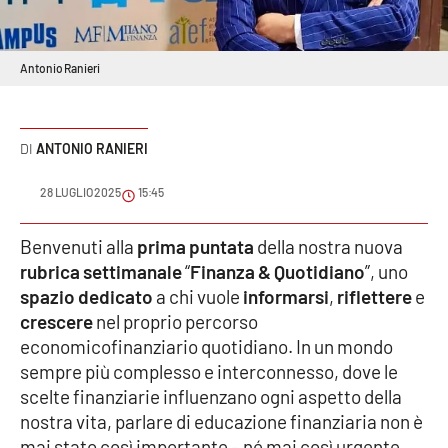
Sanità
Sport
Antonio Ranieri
Cultura
ANTONIO RANIERI
Podcast
28 LUGLIO 2025
15:45
Meteo
Benvenuti alla
prima puntata
della nostra nuova
Editoriali
rubrica settimanale
“
Finanza & Quotidiano
”, uno
spazio
dedicato
a chi vuole
informarsi
,
riflettere
e
crescere
nel proprio percorso
economicofinanziario quotidiano. In un mondo
VIDEO
sempre più complesso e interconnesso, dove le
Ambiente
scelte finanziarie influenzano ogni aspetto della
nostra vita, parlare di educazione finanziaria non è
Cronaca
mai stato così importante – né mai così urgente.