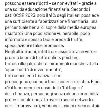
possono essere ridotti – se non evitati – grazie a
una solida educazione finanziaria. Secondo i
dati OCSE 2023, solo il 41% degli italiani possiede
EDIZIONI
LOCALI
una sufficiente alfabetizzazione finanziaria, una
percentuale ben al di sopre della media europea. Il
Catanzaro
risultato? Una popolazione vulnerabile, poco
informata e spesso facile preda di truffe,
Crotone
speculazioni e false promesse.
Negli ultimi anni, infatti si è assistito a un vero e
Vibo Valentia
proprio boom di truffe online: phishing,
fintech illegali, schemi piramidali mascherati da
Reggio Calabria
“opportunità di investimento”,
finti consulenti finanziari che
Cosenza
propongono guadagni facili con zero rischio. E poi,
c’è il fenomeno dei cosiddetti “fuffaguru”
Lamezia Terme
della finanza, personaggi senza alcuna credibilità
professionale che, attraverso social network e
corsi improvvisati, vendono illusioni e scorciatoie