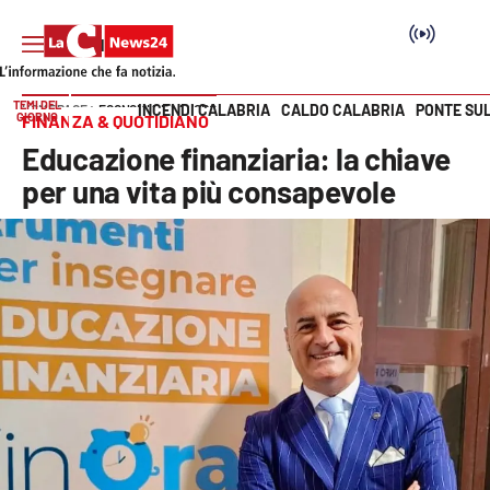
TEMI DEL
INCENDI CALABRIA
CALDO CALABRIA
PONTE SU
HOME PAGE
ECONOMIA E LAVORO
GIORNO
FINANZA & QUOTIDIANO
Vai
Educazione finanziaria: la chiave
SEZIONI
per una vita più consapevole
Cronaca
Politica
Attualità
Economia e lavoro
Italia Mondo