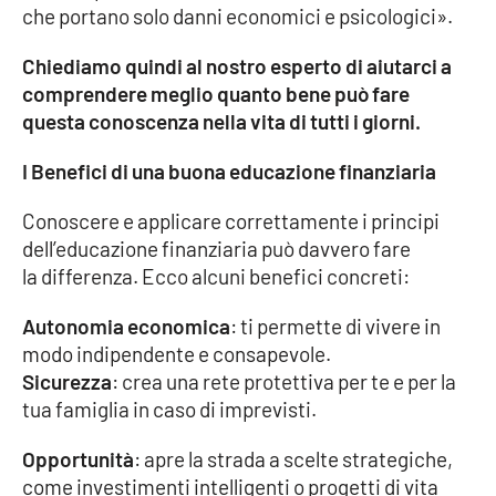
PROGETTI
SPECIALI
che portano solo danni economici e psicologici».
Buona Sanità Calabria
Chiediamo quindi al nostro esperto di aiutarci a
comprendere meglio quanto bene può fare
questa conoscenza nella vita di tutti i giorni.
LA
CALABRIAVISIONE
I Benefici di una buona educazione finanziaria
Destinazioni
Conoscere e applicare correttamente i principi
dell’educazione finanziaria può davvero fare
Eventi
la differenza. Ecco alcuni benefici concreti:
Food
Autonomia economica
: ti permette di vivere in
modo indipendente e consapevole.
Storie
Sicurezza
: crea una rete protettiva per te e per la
tua famiglia in caso di imprevisti.
LAC
NETWORK
Opportunità
: apre la strada a scelte strategiche,
come investimenti intelligenti o progetti di vita