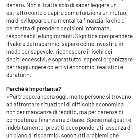
denaro. Non si tratta solo di saper leggere un
Parchi Marini Calabria
estratto conto o capire come funziona un mutuo,
ma di sviluppare una mentalità finanziaria che ci
Leggendo Alvaro insieme
permetta di prendere decisioni informate,
responsabili e lungimiranti. Significa comprendere
Imprese Di Calabria
il valore del risparmio, sapere come investire in
modo consapevole, riconoscere i rischi dei
Le perfidie di Antonella Grippo
debiti eccessivi, e soprattutto, sapersi organizzare
per raggiungere obiettivi economici realistici e
Venti di comunicazione
duraturi».
Perché è Importante?
STREAMING
«Purtroppo, ancora oggi, molte persone si trovano
ad affrontare situazioni di difficoltà economica
LaC TV
non per mancanza di reddito, ma per carenza di
competenze finanziarie di base. Spese mal gestite
LaC Network
indebitamento, prestiti poco ponderati, assenza di
un piano di risparmio: sono tutti problemi che
LaC OnAir