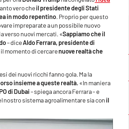
ttanto vero che
il presidente degli Stati
dea in modo repentino
. Proprio per questo
rovare impreparate a un possibile nuovo
ia verso nuovi mercati. «
Sappiamo che il
ndo
– dice
Aldo Ferrara, presidente di
è il momento di cercare
nuove realtà che
aesi dei nuovi ricchi fanno gola. Ma la
rcorso insieme a queste realtà.
«In maniera
XPO di Dubai
– spiega ancora Ferrara – e
del nostro sistema agroalimentare sia con
il