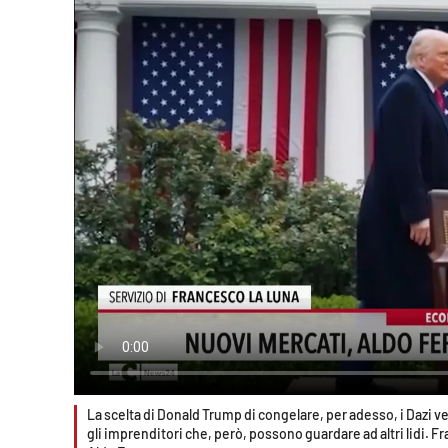
Reggio Calabria
Cosenza
Lamezia Terme
Progetti
speciali
Buona Sanità Calabria
La
Calabriavisione
Destinazioni
La scelta di Donald Trump di congelare, per adesso, i Dazi ver
Eventi
gli imprenditori che, però, possono guardare ad altri lidi. 