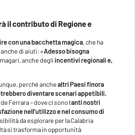
à il contributo di Regione e
ire con una bacchetta magica
, che ha
anche di aiuti: «
Adesso bisogna
 magari, anche degli
incentivi regionali e,
omunque, perché anche
altri Paesi finora
otrebbero diventare scenari appetibili.
de Ferrara – dove ci sono t
anti nostri
fazione nell’utilizzo e nel consumo di
sibilità da esplorare per la Calabria
tà si trasforma in opportunità