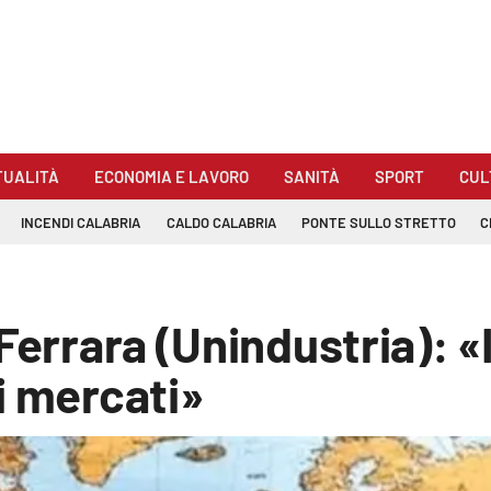
TUALITÀ
ECONOMIA E LAVORO
SANITÀ
SPORT
CUL
INCENDI CALABRIA
CALDO CALABRIA
PONTE SULLO STRETTO
C
Ferrara (Unindustria): «
i mercati»