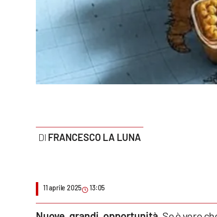
Politica
Sanità
Società
Sport
Rubriche
Good Morning Vietnam
FRANCESCO LA LUNA
Parchi Marini Calabria
Leggendo Alvaro insieme
11 aprile 2025
13:05
Imprese Di Calabria
Le perfidie di Antonella Grippo
Nuove, grandi, opportunità.
Se è vero ch