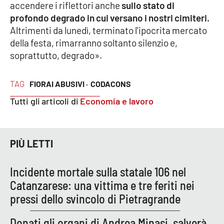
accendere i riflettori anche
sullo stato di
Parchi Marini Calabria
profondo degrado in cui versano i nostri cimiteri.
Altrimenti da lunedì, terminato l'ipocrita mercato
Leggendo Alvaro insieme
della festa, rimarranno soltanto silenzio e,
soprattutto, degrado».
Imprese Di Calabria
TAG
FIORAI ABUSIVI ·
CODACONS
Le perfidie di Antonella Grippo
Tutti gli articoli di
Economia e lavoro
Venti di comunicazione
PIÙ LETTI
STREAMING
Incidente mortale sulla statale 106 nel
LaC TV
Catanzarese: una vittima e tre feriti nei
pressi dello svincolo di Pietragrande
LaC Network
Donati gli organi di Andrea Minasi, salverà
LaC OnAir