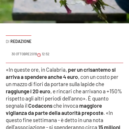
Sanità
Sport
Cultura
REDAZIONE
Podcast
30 OTTOBRE 2019
12:52
Meteo
«In queste ore, in Calabria,
per un crisantemo si
arriva a spendere anche 4 euro
, con un costo per
Editoriali
un mazzo di fiori da portare sulla lapide che
raggiunge i 20 euro
, e rincari che arrivano a +150%
rispetto agli altri periodi dell'anno». È quanto
VIDEO
segnala il
Codacons
che invoca
maggiore
Ambiente
vigilanza da parte della autorità preposte
. «In
questo fine settimana - è detto in una nota
Cronaca
dell'associazione - si spenderanno circa
15 milioni