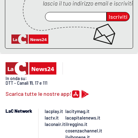
PROGETTI
SPECIALI
lascia il tuo indirizzo email e iscriviti
Buona Sanità Calabria
Iscriviti
LA
CALABRIAVISIONE
Destinazioni
Eventi
In onda su:
DTT - Canali
11
, 17 e 111
Food
Scarica tutte le nostre app!
Storie
LaC Network
lacplay.it
lacitymag.it
lactv.it
lacapitalenews.it
laconair.it
ilreggino.it
LAC
NETWORK
cosenzachannel.it
ilvibonese.it