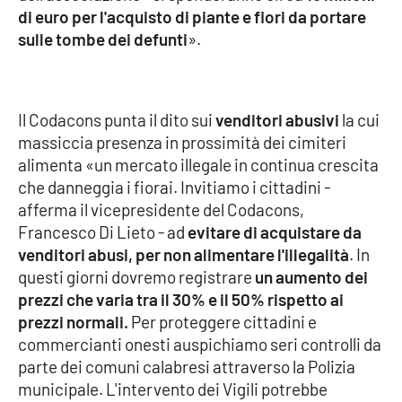
di euro per l'acquisto di piante e fiori da portare
sulle tombe dei defunti
».
Cultura
Economia e Lavoro
Il Codacons punta il dito sui
venditori abusivi
la cui
Politica
massiccia presenza in prossimità dei cimiteri
alimenta «un mercato illegale in continua crescita
Sanità
che danneggia i fiorai. Invitiamo i cittadini -
afferma il vicepresidente del Codacons,
Società
Francesco Di Lieto - ad
evitare di acquistare da
venditori abusi, per non alimentare l'illegalità
. In
Sport
questi giorni dovremo registrare
un aumento dei
prezzi che varia tra il 30% e il 50% rispetto ai
prezzi normali.
Per proteggere cittadini e
RUBRICHE
commercianti onesti auspichiamo seri controlli da
parte dei comuni calabresi attraverso la Polizia
Good Morning Vietnam
municipale. L'intervento dei Vigili potrebbe