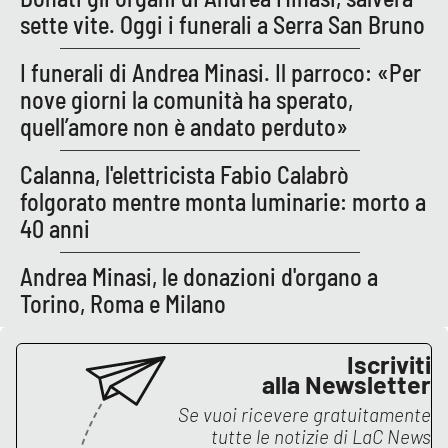
sette vite. Oggi i funerali a Serra San Bruno
I funerali di Andrea Minasi. Il parroco: «Per
EDIZIONI
LOCALI
nove giorni la comunità ha sperato,
Catanzaro
quell’amore non è andato perduto»
Calanna, l'elettricista Fabio Calabrò
Crotone
folgorato mentre monta luminarie: morto a
Vibo Valentia
40 anni
Andrea Minasi, le donazioni d'organo a
Reggio Calabria
Torino, Roma e Milano
Cosenza
Iscriviti
Lamezia Terme
alla Newsletter
Se vuoi ricevere gratuitamente
tutte le notizie di
LaC News