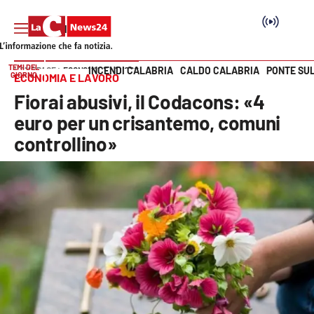
TEMI DEL
INCENDI CALABRIA
CALDO CALABRIA
PONTE SU
HOME PAGE
ECONOMIA E LAVORO
GIORNO
ECONOMIA E LAVORO
Vai
Fiorai abusivi, il Codacons: «4
SEZIONI
euro per un crisantemo, comuni
controllino»
Cronaca
Politica
Attualità
Economia e lavoro
Italia Mondo