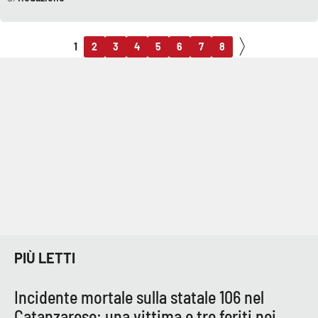
1
2
3
4
5
6
7
8
PIÙ LETTI
Incidente mortale sulla statale 106 nel
Catanzarese: una vittima e tre feriti nei