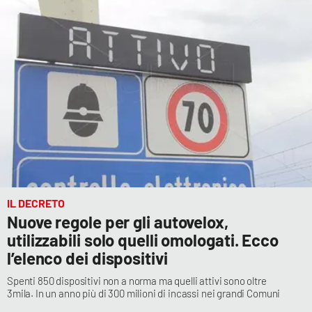
Cultura
Economia e Lavoro
Politica
Sanità
Società
IL DECRETO
Sport
Nuove regole per gli autovelox,
utilizzabili solo quelli omologati. Ecco
l’elenco dei dispositivi
RUBRICHE
Spenti 850 dispositivi non a norma ma quelli attivi sono oltre
Good Morning Vietnam
3mila. In un anno più di 300 milioni di incassi nei grandi Comuni