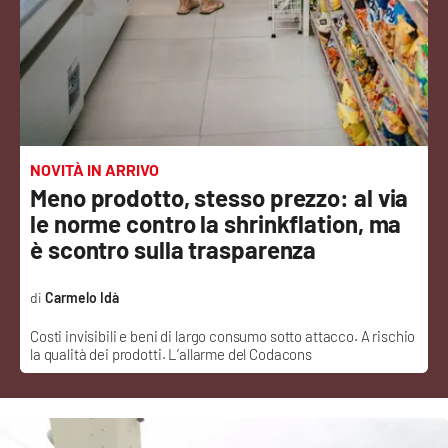
Sanità
Sport
Cultura
Podcast
NOVITÀ IN ARRIVO
Meno prodotto, stesso prezzo: al via
Meteo
le norme contro la shrinkflation, ma
è scontro sulla trasparenza
Editoriali
Carmelo Idà
Costi invisibili e beni di largo consumo sotto attacco. A rischio
VIDEO
la qualità dei prodotti. L’allarme del Codacons
Ambiente
Cronaca