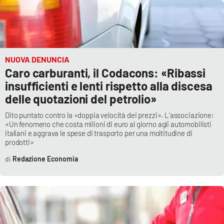
APP
Android
NUOVA DENUNCIA
Apple
Caro carburanti, il Codacons: «Ribassi
insufficienti e lenti rispetto alla discesa
delle quotazioni del petrolio»
Dito puntato contro la «doppia velocità dei prezzi». L’associazione:
«Un fenomeno che costa milioni di euro al giorno agli automobilisti
italiani e aggrava le spese di trasporto per una moltitudine di
prodotti»
Redazione Economia