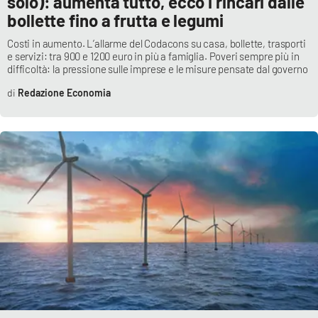
solo): aumenta tutto, ecco i rincari dalle
PROGETTI
SPECIALI
bollette fino a frutta e legumi
Buona Sanità Calabria
Costi in aumento. L’allarme del Codacons su casa, bollette, trasporti
e servizi: tra 900 e 1200 euro in più a famiglia. Poveri sempre più in
difficoltà: la pressione sulle imprese e le misure pensate dal governo
LA
CALABRIAVISIONE
Redazione Economia
Destinazioni
Eventi
Food
Storie
LAC
NETWORK