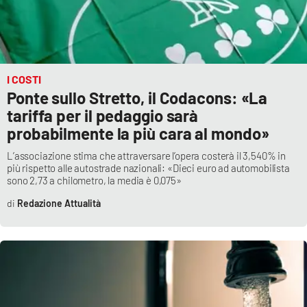
I COSTI
Ponte sullo Stretto, il Codacons: «La
tariffa per il pedaggio sarà
probabilmente la più cara al mondo»
L’associazione stima che attraversare l’opera costerà il 3,540% in
più rispetto alle autostrade nazionali: «Dieci euro ad automobilista
sono 2,73 a chilometro, la media è 0,075»
Redazione Attualità