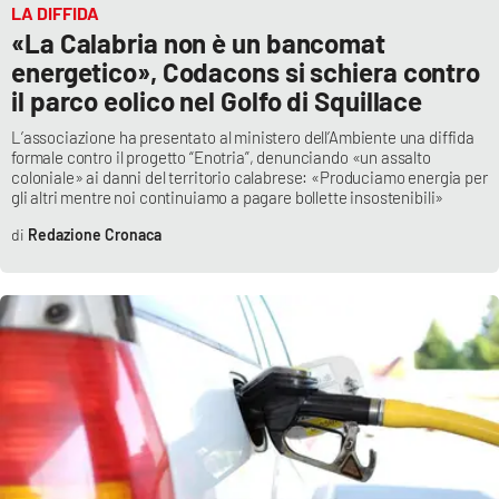
Lacplay.it
LA DIFFIDA
«La Calabria non è un bancomat
Lactv.it
energetico», Codacons si schiera contro
il parco eolico nel Golfo di Squillace
Laconair.it
L’associazione ha presentato al ministero dell’Ambiente una diffida
formale contro il progetto “Enotria”, denunciando «un assalto
Lacitymag.it
coloniale» ai danni del territorio calabrese: «Produciamo energia per
gli altri mentre noi continuiamo a pagare bollette insostenibili»
Lacapitalenews.it
Redazione Cronaca
Ilreggino.it
Cosenzachannel.it
Ilvibonese.it
Catanzarochannel.it