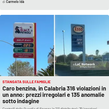
Carmelo Idà
Parchi Marini Calabria
Leggendo Alvaro insieme
Imprese Di Calabria
Le perfidie di Antonella Grippo
Venti di comunicazione
STREAMING
STANGATA SULLE FAMIGLIE
LaC TV
Caro benzina, in Calabria 316 violazioni in
un anno: prezzi irregolari e 135 anomalie
LaC Network
sotto indagine
LaC OnAir
Controlli della Guardia di finanza in 211 distributori: 79 ispezioni