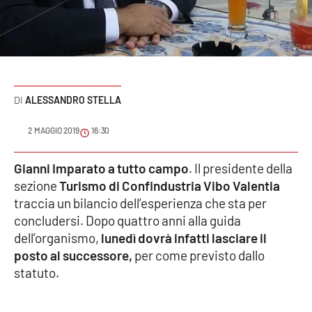
Sanità
Sport
Cultura
ALESSANDRO STELLA
Podcast
2 MAGGIO 2019
16:30
Meteo
Gianni Imparato a tutto campo
. Il presidente della
sezione
Turismo di Confindustria Vibo Valentia
Editoriali
traccia un bilancio dell’esperienza che sta per
concludersi. Dopo quattro anni alla guida
dell’organismo,
lunedì dovrà infatti lasciare il
VIDEO
posto al successore,
per come previsto dallo
Ambiente
statuto.
Cronaca