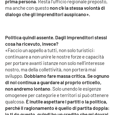
prima persona
. Resta l’ufficio regionale preposto,
Parchi Marini Calabria
ma anche con questo
non c’è la stessa volontà di
dialogo che gli imprenditori auspicano».
Leggendo Alvaro insieme
Imprese Di Calabria
Politica quindi assente. Dagli imprenditori stessi
cosa ha ricevuto, invece?
Le perfidie di Antonella Grippo
«Faccio un appello a tutti, non solo turistici:
continuare a non unire le nostre forze e capacità
Venti di comunicazione
per portare avanti istanze non solo nell’interesse
nostro, ma della collettività, non porterà mai
sviluppo.
Dobbiamo fare massa critica. Se ognuno
STREAMING
di noi continua a guardare al proprio orticello,
LaC TV
non andremo lontano
. Solo unendo le esigenze
omogenee per categorie e territori si può ottenere
LaC Network
qualcosa.
È inutile aspettare i partiti o la politica,
perché il ragionamento è quello di partita doppia:
io ti do questo, quindi ho un credito che mi dovrai
LaC OnAir