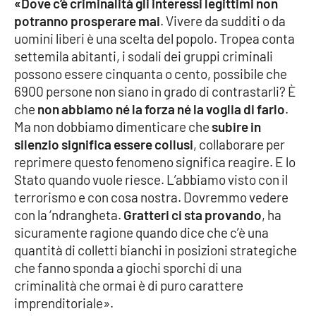
«Dove c’è criminalità gli interessi legittimi non
PROGETTI
SPECIALI
potranno prosperare mai
. Vivere da sudditi o da
Buona Sanità Calabria
uomini liberi è una scelta del popolo. Tropea conta
settemila abitanti, i sodali dei gruppi criminali
possono essere cinquanta o cento, possibile che
LA
6900 persone non siano in grado di contrastarli? È
CALABRIAVISIONE
che
non abbiamo né la forza né la voglia di farlo
.
Destinazioni
Ma non dobbiamo dimenticare che
subire in
silenzio significa essere collusi
, collaborare per
Eventi
reprimere questo fenomeno significa reagire. E lo
Stato quando vuole riesce. L’abbiamo visto con il
Food
terrorismo e con cosa nostra. Dovremmo vedere
con la ‘ndrangheta.
Gratteri ci sta provando
, ha
sicuramente ragione quando dice che c’è una
Storie
quantità di colletti bianchi in posizioni strategiche
che fanno sponda a giochi sporchi di una
criminalità che ormai è di puro carattere
LAC
NETWORK
imprenditoriale».