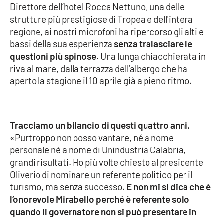
Direttore dell’hotel Rocca Nettuno, una delle
strutture più prestigiose di Tropea e dell'intera
Cultura
regione, ai nostri microfoni ha ripercorso gli alti e
bassi della sua esperienza
senza tralasciare le
Economia e Lavoro
questioni più spinose
. Una lunga chiacchierata in
riva al mare, dalla terrazza dell’albergo che ha
Politica
aperto la stagione il 10 aprile già a pieno ritmo.
Sanità
Società
Tracciamo un bilancio di questi quattro anni.
«Purtroppo non posso vantare, né a nome
Sport
personale né a nome di Unindustria Calabria,
grandi risultati. Ho più volte chiesto al presidente
Oliverio di nominare un referente politico per il
RUBRICHE
turismo, ma senza successo.
E non mi si dica che è
l’onorevole Mirabello perché è referente solo
Good Morning Vietnam
quando il governatore non si può presentare in