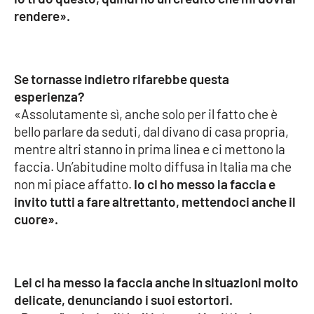
rendere».
EDIZIONI
LOCALI
Se tornasse indietro rifarebbe questa
Catanzaro
esperienza?
«Assolutamente sì, anche solo per il fatto che è
Crotone
bello parlare da seduti, dal divano di casa propria,
mentre altri stanno in prima linea e ci mettono la
Vibo Valentia
faccia. Un’abitudine molto diffusa in Italia ma che
non mi piace affatto.
Io ci ho messo la faccia e
Reggio Calabria
invito tutti a fare altrettanto, mettendoci anche il
cuore».
Cosenza
Lamezia Terme
Lei ci ha messo la faccia anche in situazioni molto
delicate, denunciando i suoi estortori.