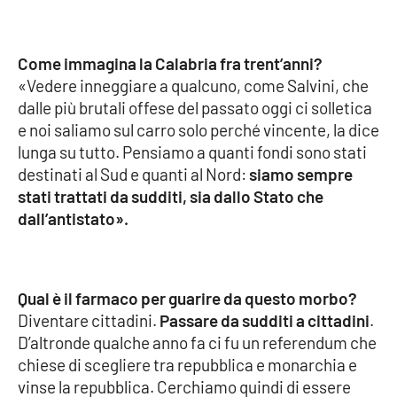
Lacplay.it
Lactv.it
Come immagina la Calabria fra trent’anni?
«Vedere inneggiare a qualcuno, come Salvini, che
Laconair.it
dalle più brutali offese del passato oggi ci solletica
e noi saliamo sul carro solo perché vincente, la dice
Lacitymag.it
lunga su tutto. Pensiamo a quanti fondi sono stati
destinati al Sud e quanti al Nord:
siamo sempre
Lacapitalenews.it
stati trattati da sudditi, sia dallo Stato che
dall’antistato».
Ilreggino.it
Cosenzachannel.it
Qual è il farmaco per guarire da questo morbo?
Diventare cittadini.
Passare da sudditi a cittadini
.
Ilvibonese.it
D’altronde qualche anno fa ci fu un referendum che
chiese di scegliere tra repubblica e monarchia e
Catanzarochannel.it
vinse la repubblica. Cerchiamo quindi di essere