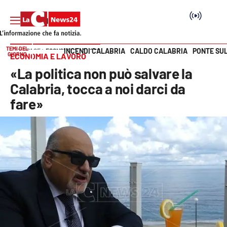
TEMI DEL
INCENDI CALABRIA
CALDO CALABRIA
PONTE SU
HOME PAGE
ECONOMIA E LAVORO
GIORNO
ECONOMIA E LAVORO
Vai
«La politica non può salvare la
SEZIONI
Calabria, tocca a noi darci da
fare»
Cronaca
Politica
Attualità
Economia e lavoro
Italia Mondo