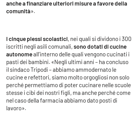
anche a finanziare ulteriori misure a favore della
Parchi Marini Calabria
comunità
».
Leggendo Alvaro insieme
Imprese Di Calabria
I cinque plessi scolastici
, nei quali si dividono i 300
iscritti negli asili comunali,
sono dotati di cucine
Le perfidie di Antonella Grippo
autonome
all’interno delle quali vengono cucinati i
pasti dei bambini. «Negli ultimi anni – ha concluso
Venti di comunicazione
il sindaco Tripodi – abbiamo ammodernato le
cucine e refettori, siamo molto orgogliosi non solo
perché permettiamo di poter cucinare nelle scuole
stesse i cibi dei nostri figli, ma anche perché come
STREAMING
nel caso della farmacia abbiamo dato posti di
LaC TV
lavoro».
LaC Network
LaC OnAir