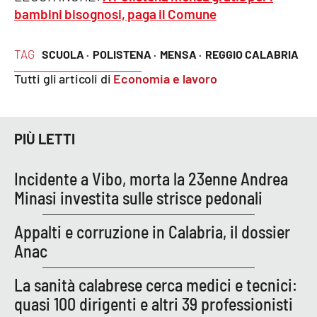
PROGETTI
SPECIALI
bambini bisognosi, paga il Comune
Buona Sanità Calabria
TAG
SCUOLA ·
POLISTENA ·
MENSA ·
REGGIO CALABRIA
Tutti gli articoli di
Economia e lavoro
LA
CALABRIAVISIONE
Destinazioni
PIÙ LETTI
Eventi
Incidente a Vibo, morta la 23enne Andrea
Minasi investita sulle strisce pedonali
Food
Appalti e corruzione in Calabria, il dossier
Storie
Anac
La sanità calabrese cerca medici e tecnici:
LAC
NETWORK
quasi 100 dirigenti e altri 39 professionisti