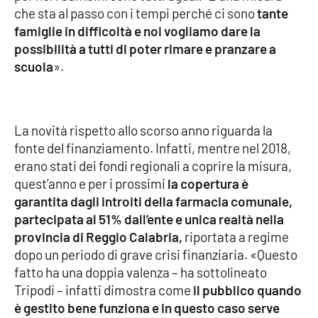
che sta al passo con i tempi perché ci sono
tante
famiglie in difficoltà e noi vogliamo dare la
Cultura
possibilità a tutti di poter rimare e pranzare a
scuola
».
Economia e Lavoro
Politica
La novità rispetto allo scorso anno riguarda la
Sanità
fonte del finanziamento. Infatti, mentre nel 2018,
erano stati dei fondi regionali a coprire la misura,
Società
quest’anno e per i prossimi
la copertura è
garantita dagli introiti della farmacia comunale,
Sport
partecipata al 51% dall’ente e unica realtà nella
provincia di Reggio Calabria,
riportata a regime
dopo un periodo di grave crisi finanziaria. «Questo
RUBRICHE
fatto ha una doppia valenza – ha sottolineato
Tripodi – infatti dimostra come
il pubblico quando
Good Morning Vietnam
è gestito bene funziona e in questo caso serve