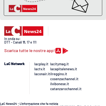
APP
Android
Apple
In onda su:
DTT - Canali
11
, 17 e 111
Scarica tutte le nostre app!
LaC Network
lacplay.it
lacitymag.it
lactv.it
lacapitalenews.it
laconair.it
ilreggino.it
cosenzachannel.it
ilvibonese.it
catanzarochannel.it
LaC News24 - L’informazione che fa notizia