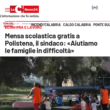
TEMI DEL
INCENDI CALABRIA
CALDO CALABRIA
PONTE SU
HOME PAGE
ECONOMIA E LAVORO
GIORNO
ECONOMIA E LAVORO
Vai
Mensa scolastica gratis a
SEZIONI
Polistena, il sindaco: «Aiutiamo
le famiglie in difficoltà»
Cronaca
Politica
Attualità
Economia e lavoro
Italia Mondo