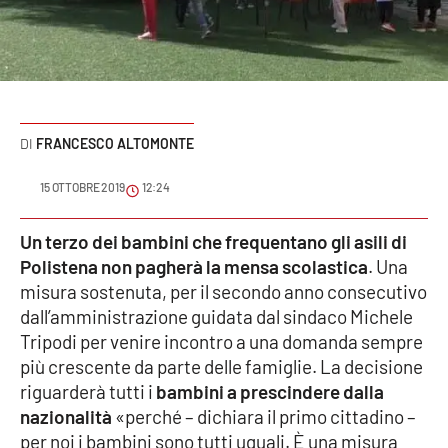
Sanità
Sport
Cultura
FRANCESCO ALTOMONTE
Podcast
15 OTTOBRE 2019
12:24
Meteo
Un terzo dei bambini che frequentano gli asili di
Polistena non pagherà la mensa scolastica
. Una
Editoriali
misura sostenuta, per il secondo anno consecutivo
dall’amministrazione guidata dal sindaco Michele
Tripodi per venire incontro a una domanda sempre
VIDEO
più crescente da parte delle famiglie. La decisione
Ambiente
riguarderà tutti i
bambini a prescindere dalla
nazionalità
«perché – dichiara il primo cittadino –
Cronaca
per noi i bambini sono tutti uguali. È una misura