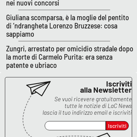
nei nuovi concorsi
Lacplay.it
Giuliana scomparsa, è la moglie del pentito
Lactv.it
di ’ndrangheta Lorenzo Bruzzese: cosa
sappiamo
Laconair.it
Zungri, arrestato per omicidio stradale dopo
Lacitymag.it
la morte di Carmelo Purita: era senza
patente e ubriaco
Lacapitalenews.it
Ilreggino.it
Iscriviti
alla Newsletter
Cosenzachannel.it
Se vuoi ricevere gratuitamente
tutte le notizie di
LaC News
Ilvibonese.it
lascia il tuo indirizzo email e iscriviti
Iscriviti
Catanzarochannel.it