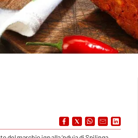
to del marchio igp alla ‘nduja di Spilinga.