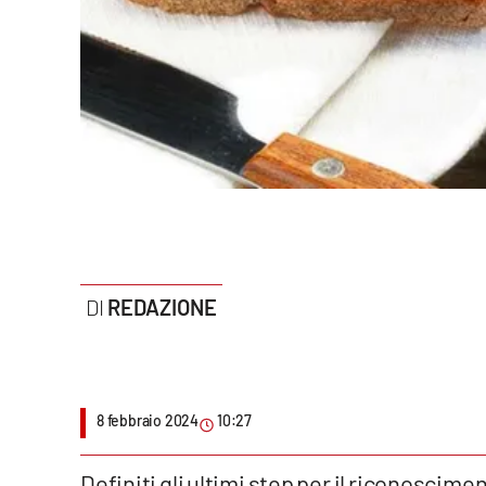
Politica
Sanità
Società
Sport
Rubriche
Good Morning Vietnam
REDAZIONE
Parchi Marini Calabria
Leggendo Alvaro insieme
8 febbraio 2024
10:27
Imprese Di Calabria
Le perfidie di Antonella Grippo
Definiti gli ultimi step per il riconoscimen