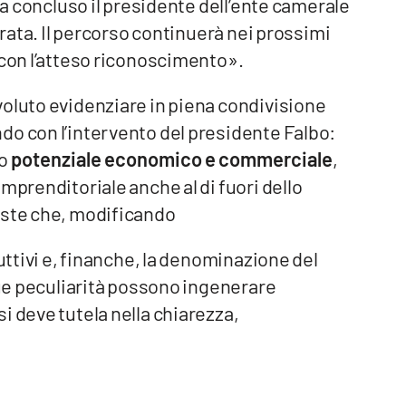
 ha concluso il presidente dell’ente camerale
trata. Il percorso continuerà nei prossimi
 con l’atteso riconoscimento».
voluto evidenziare in piena condivisione
do con l’intervento del presidente Falbo:
uo
potenziale economico e commerciale
,
mprenditoriale anche al di fuori dello
oste che, modificando
duttivi e, finanche, la denominazione del
 sue peculiarità possono ingenerare
i deve tutela nella chiarezza,