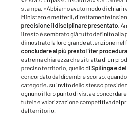
stampa. «Abbiamo avuto modo di chiarire i 
Reggio Calabria
Ministero e metterli, direttamente insieme
precisione il disciplinare presentato
. A
Cosenza
il resto è sembrato già tutto definito alla
Lamezia Terme
dimostrato la loro grande attenzione nel
concludere al più presto l’iter procedura
Progetti
estrema chiarezza che si tratta di un pro
speciali
preciso territorio, quello di
Spilinga e de
Buona Sanità Calabria
concordato dal dicembre scorso, quando tu
categorie, su invito dello stesso preside
La
ognuno il loro punto di vista e concordar
Calabriavisione
tutela e valorizzazione competitiva del pr
Destinazioni
del territorio.
Eventi