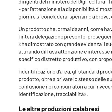
dirigenti del ministero dell’Agricoltura –
Privacy
- per l’attenzione e la disponibilità dimos
giorni e si concluderà, speriamo a breve,
Cookie policy
Un prodotto che, ormai da anni, come ha 
Note legali
l’intera delegazione presente, proseguen
«ha dimostrato con grande evidenza il s
attirando diffusa attenzione e interesse i
specifico distretto produttivo, con prop
l’identificazione d’area, gli standard pro
prodotto, oltre a privare lo stesso delle
confusione nei consumatori a cui invece s
identificazione, tracciabilità».
Le altre produzioni calabresi