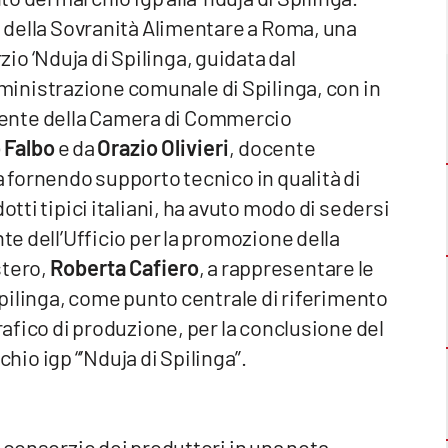
 e della Sovranità Alimentare a Roma, una
o ‘Nduja di Spilinga, guidata dal
mministrazione comunale di Spilinga, con in
idente della Camera di Commercio
 Falbo
e da
Orazio Olivieri
, docente
a fornendo supporto tecnico in qualità di
otti tipici italiani, ha avuto modo di sedersi
nte dell’Ufficio per la promozione della
stero,
Roberta Cafiero
, a rappresentare le
 Spilinga, come punto centrale di riferimento
grafico di produzione, per la conclusione del
io igp “’Nduja di Spilinga”.
l consorzio dei produttori in una nota