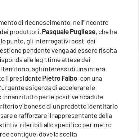
dimento di riconoscimento, nell’incontro
 dei produttori,
Pasquale Pugliese
, che ha
o punto, gli interrogativi posti dai
questione pendente venga ad essere risolta
risponda alle legittime attese dei
 territorio, agli interessi di una intera
to il presidente
Pietro Falbo
, con una
urgente esigenza di accelerare le
innanzitutto per le positive ricadute
itorio vibonese di un prodotto identitario
isare e rafforzare il rappresentante della
intivi riferibili allo specifico perimetro
aree contigue, dove la scelta