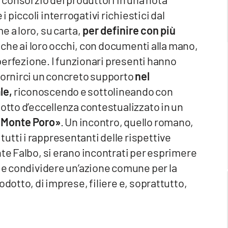
piccoli interrogativi richiestici dal
 a loro, su carta,
per definire con più
nche ai loro occhi, con documenti alla mano,
 perfezione. I funzionari presenti hanno
 fornirci un concreto supporto
nel
le,
riconoscendo e sottolineando con
dotto d’eccellenza contestualizzato in un
l Monte Poro»
. Un incontro, quello romano,
tti i rappresentanti delle rispettive
nte Falbo, si erano incontrati per esprimere
e e condividere un’azione comune per la
odotto, di imprese, filiere e, soprattutto,