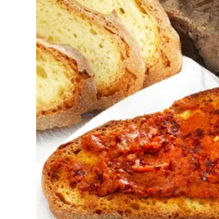
Cultura
Podcast
Meteo
Editoriali
Video
Ambiente
Cronaca
Cultura
Economia e Lavoro