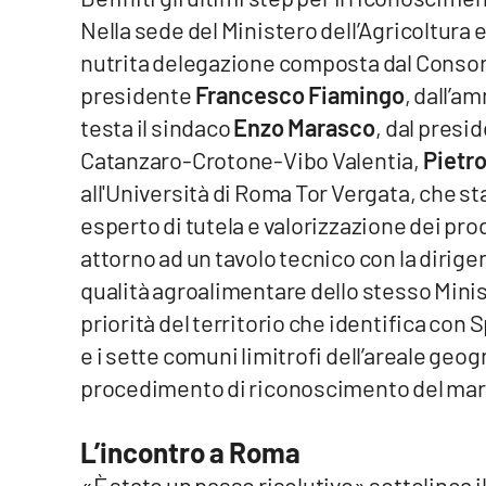
Nella sede del Ministero dell’Agricoltura
Venti di comunicazione
nutrita delegazione composta dal Consorzi
presidente
Francesco Fiamingo
, dall’a
Streaming
testa il sindaco
Enzo Marasco
, dal pres
LaC TV
Catanzaro-Crotone-Vibo Valentia,
Pietro
all'Università di Roma Tor Vergata, che st
LaC Network
esperto di tutela e valorizzazione dei prod
LaC OnAir
attorno ad un tavolo tecnico con la dirige
qualità agroalimentare dello stesso Mini
priorità del territorio che identifica con
Edizioni
locali
e i sette comuni limitrofi dell’areale geo
Catanzaro
procedimento di riconoscimento del march
Crotone
L’incontro a Roma
Vibo Valentia
«È stato un passo risolutivo» sottolinea i