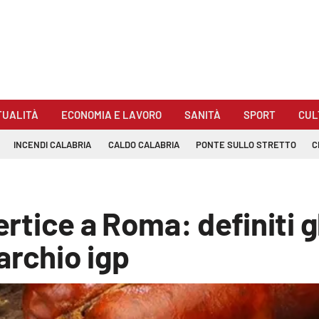
TUALITÀ
ECONOMIA E LAVORO
SANITÀ
SPORT
CUL
INCENDI CALABRIA
CALDO CALABRIA
PONTE SULLO STRETTO
C
ertice a Roma: definiti g
archio igp