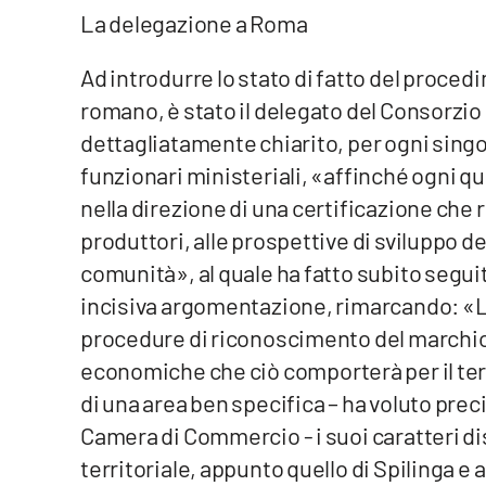
Food
La delegazione a Roma
Storie
Ad introdurre lo stato di fatto del proce
romano, è stato il delegato del Consorzio
LaC
dettagliatamente chiarito, per ogni singol
Network
funzionari ministeriali, «affinché ogni 
Lacplay.it
nella direzione di una certificazione che 
produttori, alle prospettive di sviluppo del
Lactv.it
comunità», al quale ha fatto subito segui
Laconair.it
incisiva argomentazione, rimarcando: «L’
procedure di riconoscimento del marchio 
Lacitymag.it
economiche che ciò comporterà per il terr
di una area ben specifica – ha voluto prec
Lacapitalenews.it
Camera di Commercio - i suoi caratteri dist
Ilreggino.it
territoriale, appunto quello di Spilinga e 