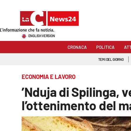
Sezioni
ENGLISH VERSION
Cronaca
CRONACA
POLITICA
AT
Politica
TEMI DEL GIORNO
Attualità
ECONOMIA E LAVORO
Economia e lavoro
’Nduja di Spilinga, v
Italia Mondo
l’ottenimento del m
Sanità
Sport