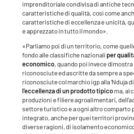
imprenditoriale condivisa di antiche tecn
Cosenzachannel.it
caratteristiche di qualità, così come anc
Ilvibonese.it
caratteristiche di eccellenza e unicità, 
e apprezzato in tutto il mondo».
Catanzarochannel.it
«Parliamo poi di un territorio, come quel
App
fondo alle classifiche nazionali
per qualit
economico
, quando poi invece dimostra 
Android
riconosciute ed ascritte da sempre a spec
Apple
riconosciute col marchio igp alla ‘Nduja d
l’eccellenza di un prodotto tipico
ma, al 
produzioni e filiere agroalimentari, dell’a
settore turistico e a ogni altro comparto 
Vai
integrato, anche per quei territori provin
diverse ragioni, di isolamento economico