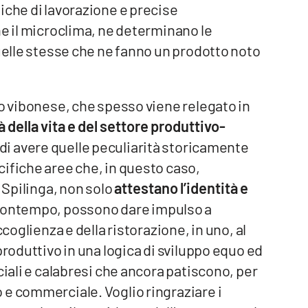
iche di lavorazione e precise
he il microclima, ne determinano le
quelle stesse che ne fanno un prodotto noto
lo vibonese, che spesso viene relegato in
à della vita e del settore produttivo-
di avere quelle peculiarità storicamente
ifiche aree che, in questo caso,
i Spilinga, non solo
attestano l’identità e
contempo, possono dare impulso a
ccoglienza e della ristorazione, in uno, al
produttivo in una logica di sviluppo equo ed
ciali e calabresi che ancora patiscono, per
 e commerciale. Voglio ringraziare i