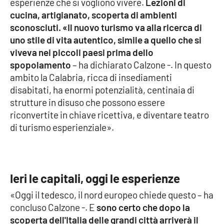
esperienze che si vogliono vivere.
Lezioni di
PROGETTI
SPECIALI
cucina, artigianato, scoperta di ambienti
Buona Sanità Calabria
sconosciuti. «Il nuovo turismo va alla ricerca di
uno stile di vita autentico, simile a quello che si
viveva nei piccoli paesi prima dello
LA
spopolamento
– ha dichiarato Calzone -. In questo
CALABRIAVISIONE
ambito la Calabria, ricca di insediamenti
Destinazioni
disabitati, ha enormi potenzialità, centinaia di
strutture in disuso che possono essere
Eventi
riconvertite in chiave ricettiva, e diventare teatro
di turismo esperienziale».
Food
Storie
Ieri le capitali, oggi le esperienze
«Oggi il tedesco, il nord europeo chiede questo – ha
LAC
NETWORK
concluso Calzone -. E
sono certo che dopo la
scoperta dell'Italia delle grandi città arriverà il