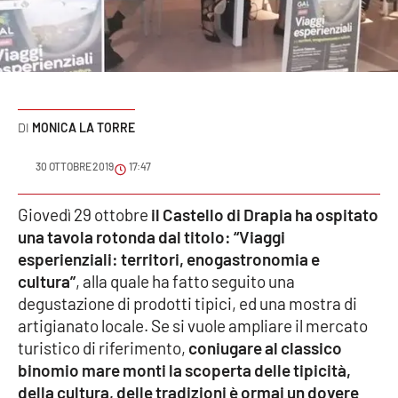
Sanità
Sport
Cultura
MONICA LA TORRE
Podcast
30 OTTOBRE 2019
17:47
Meteo
Giovedì 29 ottobre
il Castello di Drapia ha ospitato
una tavola rotonda dal titolo: “Viaggi
Editoriali
esperienziali: territori, enogastronomia e
cultura”
, alla quale ha fatto seguito una
degustazione di prodotti tipici, ed una mostra di
VIDEO
artigianato locale. Se si vuole ampliare il mercato
Ambiente
turistico di riferimento,
coniugare al classico
binomio mare monti la scoperta delle tipicità,
Cronaca
della cultura, delle tradizioni è ormai un dovere