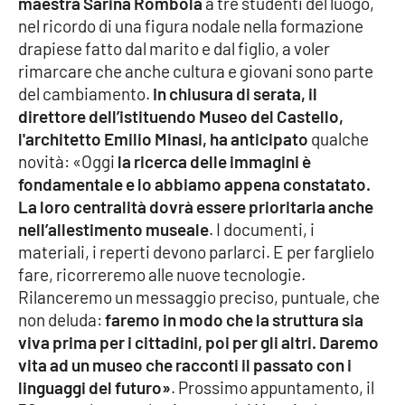
maestra Sarina Rombolà
a tre studenti del luogo,
nel ricordo di una figura nodale nella formazione
APP
drapiese fatto dal marito e dal figlio, a voler
rimarcare che anche cultura e giovani sono parte
Android
del cambiamento.
In chiusura di serata, il
direttore dell’istituendo Museo del Castello,
Apple
l'architetto Emilio Minasi, ha anticipato
qualche
novità: «Oggi
la ricerca delle immagini è
fondamentale e lo abbiamo appena constatato.
La loro centralità dovrà essere prioritaria anche
nell’allestimento museale
. I documenti, i
materiali, i reperti devono parlarci. E per farglielo
fare, ricorreremo alle nuove tecnologie.
Rilanceremo un messaggio preciso, puntuale, che
non deluda:
faremo in modo che la struttura sia
viva prima per i cittadini, poi per gli altri. Daremo
vita ad un museo che racconti il passato con i
linguaggi del futuro»
. Prossimo appuntamento, il