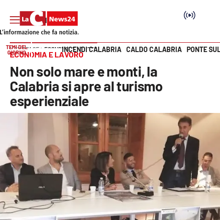
TEMI DEL
INCENDI CALABRIA
CALDO CALABRIA
PONTE SU
HOME PAGE
ECONOMIA E LAVORO
GIORNO
ECONOMIA E LAVORO
Vai
Non solo mare e monti, la
SEZIONI
Calabria si apre al turismo
esperienziale
Cronaca
Politica
Attualità
Economia e lavoro
Italia Mondo