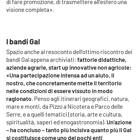
di fare promozione, di trasmettere all’estero una
Parchi Marini Calabria
visione completa».
Leggendo Alvaro insieme
Imprese Di Calabria
I bandi Gal
Spazio anche al resoconto dell’ottimo riscontro dei
Le perfidie di Antonella Grippo
bandi Gal appena archiviati:
fattorie didattiche,
aziende agrarie, start up innovative non agricole:
Venti di comunicazione
«Una partecipazione intensa ad un aiuto, il
nostro, che concretamente mette il territorio
nelle condizioni di essere vissuto in modo
STREAMING
ragionato
. Penso agli itinerari geografici, natura,
mare e monti, da Pizzo a Nicotera e Parco delle
LaC TV
Serre, e a quelli tematici (storia, arte e cultura,
spiritualità, saperi ed enogastronomia).
Un’azione
LaC Network
– ha concluso – tanto più incisiva quanto più il Gal
si costituisce come uno dei pochi enti
LaC OnAir