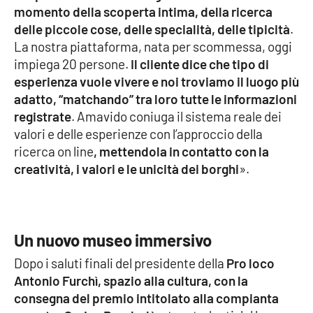
Lacplay.it
momento della scoperta intima, della ricerca
delle piccole cose, delle specialità, delle tipicità
.
Lactv.it
La nostra piattaforma, nata per scommessa, oggi
impiega 20 persone.
Il cliente dice che tipo di
Laconair.it
esperienza vuole vivere e noi troviamo il luogo più
adatto, “matchando” tra loro tutte le informazioni
Lacitymag.it
registrate
. Amavido coniuga il sistema reale dei
valori e delle esperienze con l’approccio della
Lacapitalenews.it
ricerca on line
, mettendola in contatto con la
creatività, i valori e le unicità dei borghi
».
Ilreggino.it
Cosenzachannel.it
Un nuovo museo immersivo
Ilvibonese.it
Dopo i saluti finali del presidente della
Pro loco
Antonio Furchì, spazio alla cultura, con la
Catanzarochannel.it
consegna del premio intitolato alla compianta