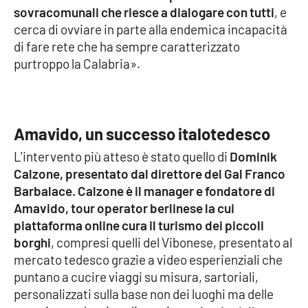
sovracomunali che riesce a dialogare con tutti
, e
cerca di ovviare in parte alla endemica incapacità
di fare rete che ha sempre caratterizzato
EDIZIONI
LOCALI
purtroppo la Calabria».
Catanzaro
Crotone
Amavido, un successo italotedesco
Vibo Valentia
L'intervento più atteso è stato quello di
Dominik
Calzone, presentato dal direttore del Gal Franco
Reggio Calabria
Barbalace. Calzone è il manager e fondatore di
Amavido, tour operator berlinese la cui
Cosenza
piattaforma online cura il turismo dei piccoli
borghi
, compresi quelli del Vibonese, presentato al
Lamezia Terme
mercato tedesco grazie a video esperienziali che
puntano a cucire viaggi su misura, sartoriali,
personalizzati sulla base non dei luoghi ma delle