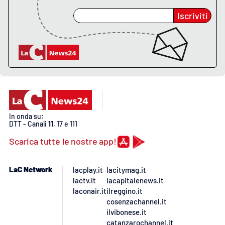
Iscriviti
In onda su:
DTT - Canali
11
, 17 e 111
Scarica tutte le nostre app!
LaC Network
lacplay.it
lacitymag.it
lactv.it
lacapitalenews.it
laconair.it
ilreggino.it
cosenzachannel.it
ilvibonese.it
catanzarochannel.it