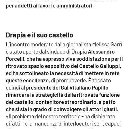
per addetti ai lavori e amministratori
.
Cultura
Economia e Lavoro
Drapia e il suo castello
Politica
L’incontro moderato dalla giornalista Melissa Garrì
è stato aperto dal sindaco di Drapia
Alessandro
Sanità
Porcelli, che ha espresso viva soddisfazione per il
ritrovato spazio espositivo del Castello Galluppi,
Società
ed ha sottolineato la necessità di mettere in rete
queste eccellenze
, di promuoverle. È toccato
Sport
quindi al p
residente del Gal Vitaliano Papillo
rimarcare la strategicità della ritrovata funzione
del castello, contenitore straordinario, a patto
RUBRICHE
che si sia in grado di coinvolgere gli attori giusti
.
«Il problema del nostro territorio - ha dichiarato
Good Morning Vietnam
difatti – è la mancanza di interlocutori seri, capaci