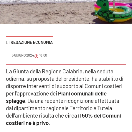
Sanità
Sport
Cultura
REDAZIONE ECONOMIA
Podcast
5 GIUGNO 2024
18:00
Meteo
La Giunta della Regione Calabria, nella seduta
odierna, su proposta del presidente, ha stabilito di
Editoriali
disporre interventi di supporto ai Comuni costieri
per l'approvazione dei
Piani comunali delle
spiagge
. Da una recente ricognizione effettuata
VIDEO
dal dipartimento regionale Territorio e Tutela
Ambiente
dell'ambiente risulta che circa
il 50% dei Comuni
costieri ne è privo
.
Cronaca