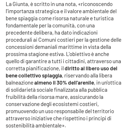
La Giunta, è scritto in una nota, «riconoscendo
l'importanza strategica e il valore ambientale del
Cultura
bene spiaggia come risorsa naturale e turistica
fondamentale per la comunità, con una
Economia e Lavoro
precedente delibera, ha dato indicazioni
procedurali ai Comuni costieri per la gestione delle
Politica
concessioni demaniali marittime in vista della
prossima stagione estiva. L'obiettivo è anche
Sanità
quello di garantire a tutti i cittadini, attraverso una
corretta pianificazione, il
diritto al libero uso del
Società
bene collettivo spiaggia
, riservando alla libera
balneazione
almeno il 30% dell'arenile
, in un'ottica
Sport
di solidarietà sociale finalizzata alla pubblica
fruibilità della risorsa mare, assicurando la
conservazione degli ecosistemi costieri,
RUBRICHE
promuovendo un uso responsabile del territorio
attraverso iniziative che rispettino i principi di
Good Morning Vietnam
sostenibilità ambientale».