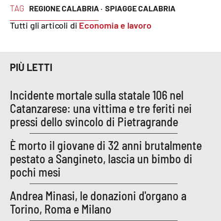
PROGETTI
SPECIALI
TAG
REGIONE CALABRIA ·
SPIAGGE CALABRIA
Tutti gli articoli di
Economia e lavoro
Buona Sanità Calabria
LA
CALABRIAVISIONE
PIÙ LETTI
Destinazioni
Incidente mortale sulla statale 106 nel
Catanzarese: una vittima e tre feriti nei
Eventi
pressi dello svincolo di Pietragrande
Food
È morto il giovane di 32 anni brutalmente
pestato a Sangineto, lascia un bimbo di
Storie
pochi mesi
Andrea Minasi, le donazioni d'organo a
LAC
NETWORK
Torino, Roma e Milano