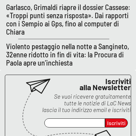
Lacplay.it
Garlasco, Grimaldi riapre il dossier Cassese:
«Troppi punti senza risposta». Dai rapporti
Lactv.it
con i Sempio ai Gps, fino al computer di
Chiara
Laconair.it
Violento pestaggio nella notte a Sangineto,
Lacitymag.it
32enne ridotto in fin di vita: la Procura di
Paola apre un’inchiesta
Lacapitalenews.it
Ilreggino.it
Iscriviti
alla Newsletter
Cosenzachannel.it
Se vuoi ricevere gratuitamente
tutte le notizie di
LaC News
lascia il tuo indirizzo email e iscriviti
Ilvibonese.it
Iscriviti
Catanzarochannel.it