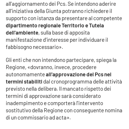
all'aggiornamento dei Pcs. Se intendono aderire
all'iniziativa della Giunta potranno richiedere il
supporto con istanza da presentare al competente
EDIZIONI
LOCALI
dipartimento regionale Territorio e Tutela
dell'ambiente
, sulla base di apposita
Catanzaro
manifestazione d'interesse per individuare il
fabbisogno necessario».
Crotone
Gli enti che non intendono partecipare, spiega la
Vibo Valentia
Regione, «dovranno, invece, procedere
autonomamente
all'approvazione del Pcs nei
Reggio Calabria
termini stabiliti
dal cronoprogramma delle attività
previsto nella delibera. Il mancato rispetto dei
Cosenza
termini di approvazione sarà considerato
inadempimento e comporterà l'intervento
Lamezia Terme
sostitutivo della Regione con conseguente nomina
di un commissario ad acta».