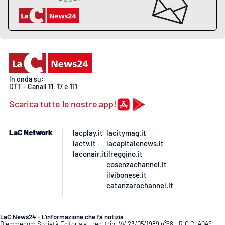
APP
Android
Apple
In onda su:
DTT - Canali
11
, 17 e 111
Scarica tutte le nostre app!
LaC Network
lacplay.it
lacitymag.it
lactv.it
lacapitalenews.it
laconair.it
ilreggino.it
cosenzachannel.it
ilvibonese.it
catanzarochannel.it
LaC News24 - L’informazione che fa notizia
Diemmecom Società Editoriale - reg. trib. VV 23/05/1989 n°68 - R.O.C. 4049