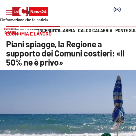
TEMI DEL
INCENDI CALABRIA
CALDO CALABRIA
PONTE SU
HOME PAGE
ECONOMIA E LAVORO
GIORNO
ECONOMIA E LAVORO
Vai
Piani spiagge, la Regione a
SEZIONI
supporto dei Comuni costieri: «Il
50% ne è privo»
Cronaca
Politica
Attualità
Economia e lavoro
Italia Mondo