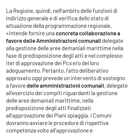
Parchi Marini Calabria
La Regione, quindi, nell'ambito delle funzioni di
indirizzo generale e di verifica dello stato di
Leggendo Alvaro insieme
attuazione della programmazione regionale,
«intende fornire una
concreta collaborazione a
Imprese Di Calabria
favore delle Amministrazioni comunali
delegate
alla gestione delle aree demaniali marittime nella
Le perfidie di Antonella Grippo
fase di predisposizione degli atti e nel complesso
iter di approvazione dei Pcs e/o del loro
Venti di comunicazione
adeguamento. Pertanto, l'atto deliberativo
approvato oggi prevede un intervento di sostegno
a favore
delle amministrazioni comunali
, delegate
STREAMING
all'esercizio dei compiti riguardanti la gestione
delle aree demaniali marittime, nella
LaC TV
predisposizione degli atti finalizzati
all'approvazione dei Piani spiaggia. I Comuni
LaC Network
dovranno avviare le procedure di rispettiva
competenza volte all'approvazione e
LaC OnAir