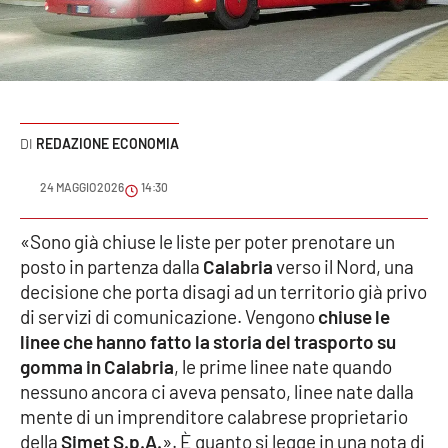
Sanità
Sport
Cultura
REDAZIONE ECONOMIA
Podcast
24 MAGGIO 2026
14:30
Meteo
«Sono già chiuse le liste per poter prenotare un
posto in partenza dalla
Calabria
verso il Nord, una
Editoriali
decisione che porta disagi ad un territorio già privo
di servizi di comunicazione. Vengono
chiuse le
linee che hanno fatto la storia del trasporto su
VIDEO
gomma in Calabria
, le prime linee nate quando
Ambiente
nessuno ancora ci aveva pensato, linee nate dalla
mente di un imprenditore calabrese proprietario
Cronaca
della
Simet S.p.A.
». È quanto si legge in una nota di