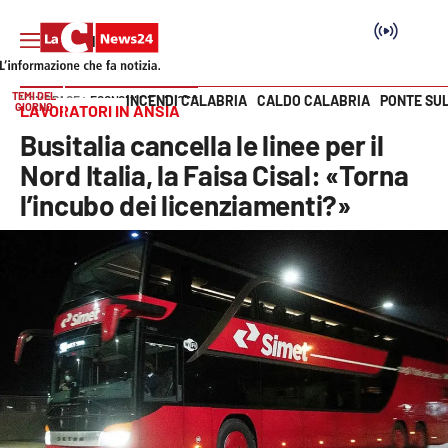
TEMI DEL
INCENDI CALABRIA
CALDO CALABRIA
PONTE SU
HOME PAGE
ECONOMIA E LAVORO
GIORNO
LAVORATORI IN ANSIA
Vai
Busitalia cancella le linee per il
SEZIONI
Nord Italia, la Faisa Cisal: «Torna
l’incubo dei licenziamenti?»
Cronaca
Politica
Attualità
Economia e lavoro
Italia Mondo