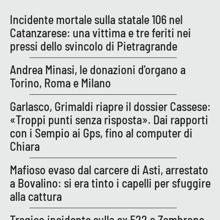
Lacplay.it
Incidente mortale sulla statale 106 nel
Lactv.it
Catanzarese: una vittima e tre feriti nei
pressi dello svincolo di Pietragrande
Laconair.it
Andrea Minasi, le donazioni d'organo a
Lacitymag.it
Torino, Roma e Milano
Lacapitalenews.it
Garlasco, Grimaldi riapre il dossier Cassese:
«Troppi punti senza risposta». Dai rapporti
Ilreggino.it
con i Sempio ai Gps, fino al computer di
Chiara
Cosenzachannel.it
Mafioso evaso dal carcere di Asti, arrestato
Ilvibonese.it
a Bovalino: si era tinto i capelli per sfuggire
alla cattura
Catanzarochannel.it
Tragico incidente sulla ex 522 a Zambrone,