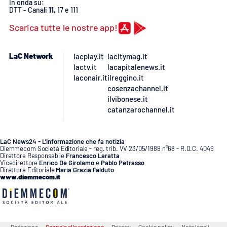
In onda su:
DTT - Canali
11
, 17 e 111
Scarica tutte le nostre app!
LaC Network
lacplay.it
lacitymag.it
lactv.it
lacapitalenews.it
laconair.it
ilreggino.it
cosenzachannel.it
ilvibonese.it
catanzarochannel.it
LaC News24 - L’informazione che fa notizia
Diemmecom Società Editoriale - reg. trib. VV 23/05/1989 n°68 - R.O.C. 4049
Direttore Responsabile
Francesco Laratta
Vicedirettore
Enrico De Girolamo
e
Pablo Petrasso
Direttore Editoriale
Maria Grazia Falduto
www.diemmecom.it
Redazione
Segnala alla redazione
Privacy
Cookie policy
Note legali