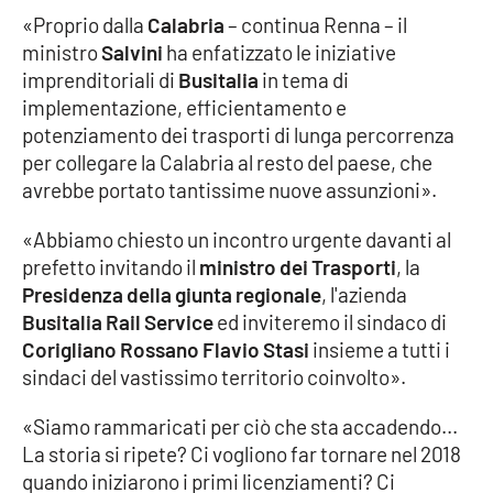
«Proprio dalla
Calabria
– continua Renna – il
ministro
Salvini
ha enfatizzato le iniziative
imprenditoriali di
Busitalia
in tema di
EDIZIONI
LOCALI
implementazione, efficientamento e
Catanzaro
potenziamento dei trasporti di lunga percorrenza
per collegare la Calabria al resto del paese, che
avrebbe portato tantissime nuove assunzioni».
Crotone
«Abbiamo chiesto un incontro urgente davanti al
Vibo Valentia
prefetto invitando il
ministro dei Trasporti
, la
Presidenza della giunta regionale
, l'azienda
Reggio Calabria
Busitalia Rail Service
ed inviteremo il sindaco di
Corigliano Rossano
Flavio Stasi
insieme a tutti i
Cosenza
sindaci del vastissimo territorio coinvolto».
Lamezia Terme
«Siamo rammaricati per ciò che sta accadendo...
La storia si ripete? Ci vogliono far tornare nel 2018
quando iniziarono i primi licenziamenti? Ci