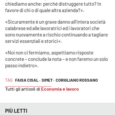
PROGETTI
SPECIALI
chiediamo anche: perché distruggere tutto? In
favore di chi o di quale altra azienda?».
Buona Sanità Calabria
«Sicuramente è un grave danno all'intera società
calabrese ed alle lavoratrici ed i lavoratori che
LA
CALABRIAVISIONE
sono nuovamente a rischio continuando a tagliare
servizi essenziali e storici».
Destinazioni
«Noi non ci fermiamo, aspettiamo risposte
Eventi
concrete – conclude la nota – e non faremo un solo
passo indietro».
Food
TAG
FAISA CISAL ·
SIMET ·
CORIGLIANO ROSSANO
Storie
Tutti gli articoli di
Economia e lavoro
LAC
NETWORK
PIÙ LETTI