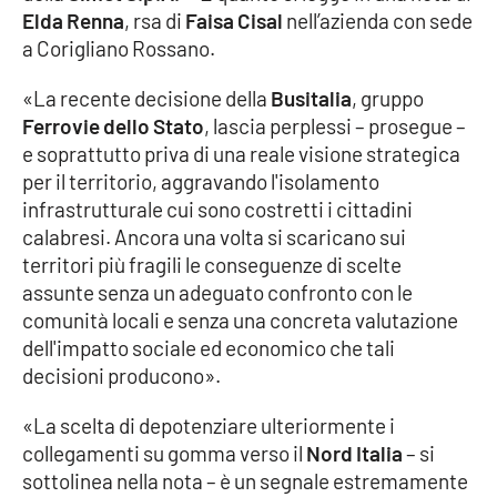
Elda Renna
, rsa di
Faisa Cisal
nell’azienda con sede
a Corigliano Rossano.
Cultura
«La recente decisione della
Busitalia
, gruppo
Economia e Lavoro
Ferrovie dello Stato
, lascia perplessi – prosegue –
e soprattutto priva di una reale visione strategica
Politica
per il territorio, aggravando l'isolamento
infrastrutturale cui sono costretti i cittadini
Sanità
calabresi. Ancora una volta si scaricano sui
territori più fragili le conseguenze di scelte
Società
assunte senza un adeguato confronto con le
comunità locali e senza una concreta valutazione
Sport
dell'impatto sociale ed economico che tali
decisioni producono».
RUBRICHE
«La scelta di depotenziare ulteriormente i
collegamenti su gomma verso il
Nord Italia
– si
Good Morning Vietnam
sottolinea nella nota – è un segnale estremamente