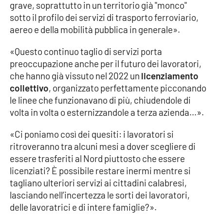
grave, soprattutto in un territorio già "monco"
Parchi Marini Calabria
sotto il profilo dei servizi di trasporto ferroviario,
aereo e della mobilità pubblica in generale».
Leggendo Alvaro insieme
«Questo continuo taglio di servizi porta
Imprese Di Calabria
preoccupazione anche per il futuro dei lavoratori,
che hanno già vissuto nel 2022 un
licenziamento
Le perfidie di Antonella Grippo
collettivo
, organizzato perfettamente picconando
le linee che funzionavano di più, chiudendole di
Venti di comunicazione
volta in volta o esternizzandole a terza azienda...».
«Ci poniamo così dei quesiti: i lavoratori si
ritroveranno tra alcuni mesi a dover scegliere di
STREAMING
essere trasferiti al Nord piuttosto che essere
LaC TV
licenziati? È possibile restare inermi mentre si
tagliano ulteriori servizi ai cittadini calabresi,
LaC Network
lasciando nell’incertezza le sorti dei lavoratori,
delle lavoratrici e di intere famiglie?».
LaC OnAir