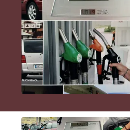
Cultura
Podcast
Meteo
Editoriali
Video
Ambiente
Cronaca
Cultura
Economia e Lavoro