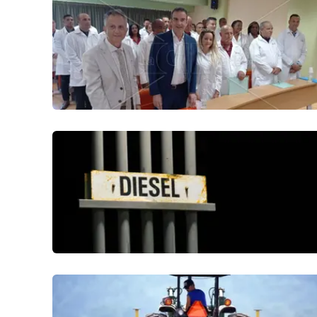
Cosenzachannel.it
Ilvibonese.it
Catanzarochannel.it
App
Android
Apple
Vai