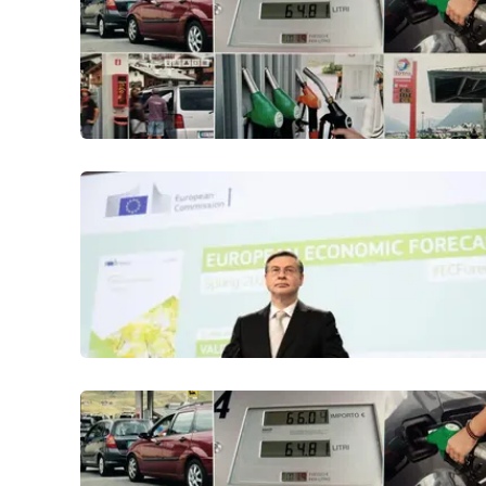
Politica
Sanità
Società
Sport
Rubriche
Good Morning Vietnam
Parchi Marini Calabria
Leggendo Alvaro insieme
Imprese Di Calabria
Le perfidie di Antonella Grippo