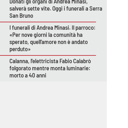
Donati gli organi di Andrea Minasi,
salverà sette vite. Oggi i funerali a Serra
San Bruno
I funerali di Andrea Minasi. Il parroco:
«Per nove giorni la comunità ha
sperato, quell’amore non è andato
perduto»
Calanna, l'elettricista Fabio Calabrò
folgorato mentre monta luminarie:
morto a 40 anni