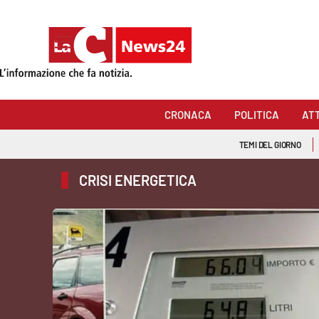
Sezioni
Cronaca
CRONACA
POLITICA
AT
Politica
TEMI DEL GIORNO
Attualità
CRISI ENERGETICA
Economia e lavoro
Italia Mondo
Sanità
Sport