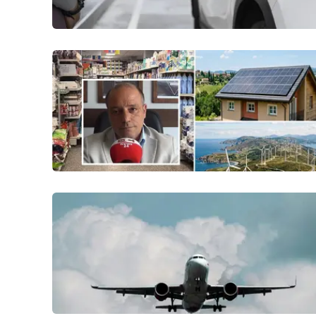
Reggio Calabria
Cosenza
Lamezia Terme
Progetti
speciali
Buona Sanità Calabria
La
Calabriavisione
Destinazioni
Eventi