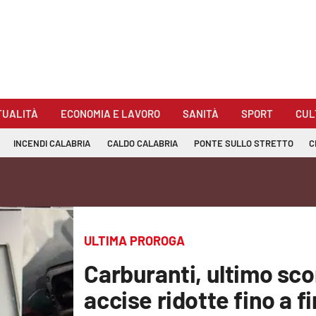
TUALITÀ
ECONOMIA E LAVORO
SANITÀ
SPORT
CUL
INCENDI CALABRIA
CALDO CALABRIA
PONTE SULLO STRETTO
C
ULTIMA PROROGA
Carburanti, ultimo sco
accise ridotte fino a f