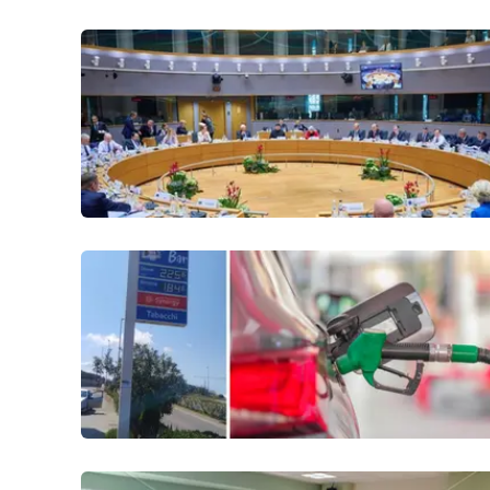
Food
Storie
LaC
Network
Lacplay.it
Lactv.it
Laconair.it
Lacitymag.it
Lacapitalenews.it
Ilreggino.it