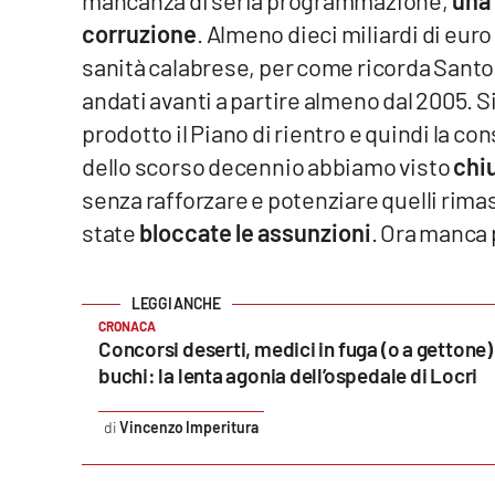
Food
corruzione
. Almeno dieci miliardi di euro
sanità calabrese, per come ricorda Santo
Storie
andati avanti a partire almeno dal 2005. Si
prodotto il Piano di rientro e quindi la co
LaC
Network
dello scorso decennio abbiamo visto
chiu
senza rafforzare e potenziare quelli rim
Lacplay.it
state
bloccate le assunzioni
. Ora manca 
Lactv.it
Laconair.it
CRONACA
Concorsi deserti, medici in fuga (o a gettone) 
Lacitymag.it
buchi: la lenta agonia dell’ospedale di Locri
Lacapitalenews.it
Vincenzo Imperitura
Ilreggino.it