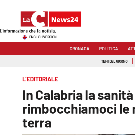
Sezioni
ENGLISH VERSION
Cronaca
CRONACA
POLITICA
AT
Politica
TEMI DEL GIORNO
Attualità
L’EDITORIALE
Economia e lavoro
In Calabria la sanità
Italia Mondo
rimbocchiamoci le 
Sanità
terra
Sport