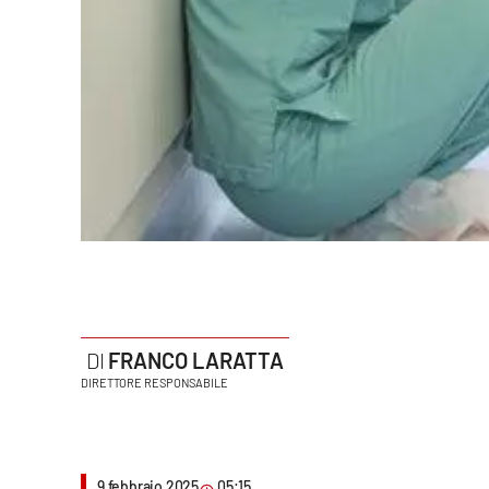
Politica
Sanità
Società
Sport
Rubriche
Good Morning Vietnam
Parchi Marini Calabria
FRANCO LARATTA
Leggendo Alvaro insieme
DIRETTORE RESPONSABILE
Imprese Di Calabria
Le perfidie di Antonella Grippo
9 febbraio 2025
05:15