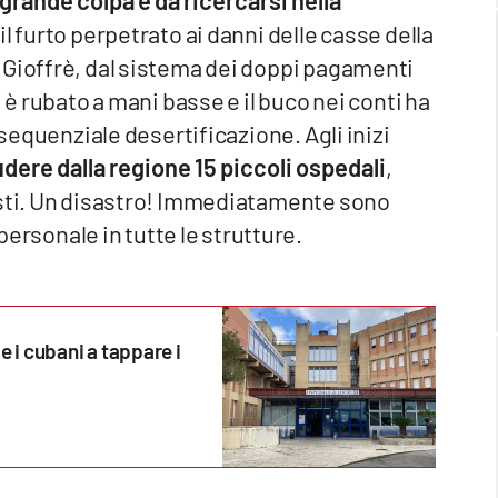
 il furto perpetrato ai danni delle casse della
 Gioffrè, dal sistema dei doppi pagamenti
 è rubato a mani basse e il buco nei conti ha
nsequenziale desertificazione. Agli inizi
dere dalla regione 15 piccoli ospedali
,
asti. Un disastro! Immediatamente sono
personale in tutte le strutture.
e i cubani a tappare i