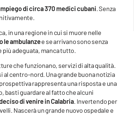
’impiego di circa 370 medici cubani
. Senza
finitivamente.
, in una regione in cui si muore nelle
o le ambulanze
e se arrivano sono senza
è più adeguata, manca tutto.
ture che funzionano, servizi di alta qualità.
si al centro-nord. Una grande buona notizia
in prospettiva rappresenta una risposta e una
, basti guardare al fatto che alcuni
deciso di venire in Calabria
. Invertendo per
ervelli. Nascerà un grande nuovo ospedale e