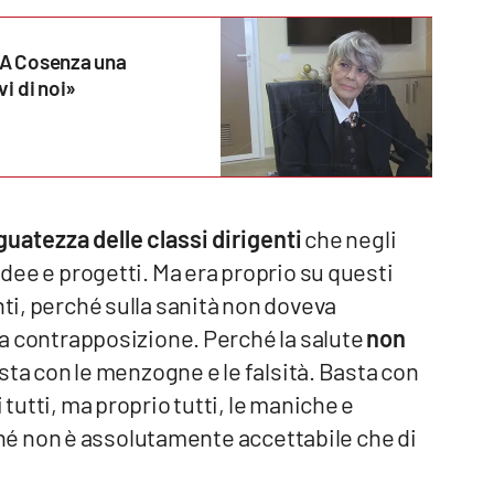
 «A Cosenza una
vi di noi»
uatezza delle classi dirigenti
che negli
idee e progetti. Ma era proprio su questi
nti, perché sulla sanità non doveva
lla contrapposizione. Perché la salute
non
asta con le menzogne e le falsità. Basta con
 tutti, ma proprio tutti, le maniche e
hé non è assolutamente accettabile che di