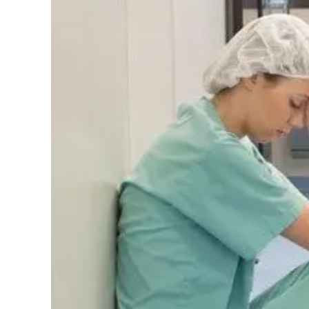
Cultura
Podcast
Meteo
Editoriali
Video
Ambiente
Cronaca
Cultura
Economia e Lavoro