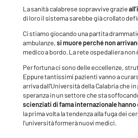
Cosenzachannel.it
La sanità calabrese sopravvive grazie
all
di loro il sistema sarebbe già crollato de
Ilvibonese.it
Ci stiamo giocando una partita drammatica
Catanzarochannel.it
ambulanze,
si muore perché non arrivan
medico a bordo. La rete ospedaliera non 
App
Android
Per fortuna ci sono delle eccellenze, strut
Eppure tantissimi pazienti vanno a curar
Apple
arriva dall’Università della Calabria che 
speranza in un settore che sta soffocando
scienziati di fama internazionale hanno 
la prima volta la tendenza alla fuga dei c
Vai
l’università formerà nuovi medici.