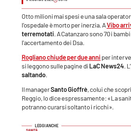
Venti di comunicazione
Otto milioni mai spesi e una sala operator
l’ospedale è morto per inerzia. A
Vibo arr
Streaming
terremotati
. A Catanzaro sono 70 i bambi
LaC TV
l'accertamento dei Dsa.
LaC Network
Rogliano chiude per due anni
per interve
si leggono sulle pagine di
LaC News24
. 
LaC OnAir
saltando
.
Edizioni
Il manager
Santo Gioffrè
, colui che scopr
locali
Reggio, lo dice espressamente: «La sanit
Catanzaro
potranno curarsi soltanto i ricchi».
Crotone
Vibo Valentia
SANITÀ