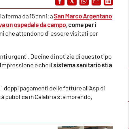
ia ferma da 15 anni: a
San Marco Argentano
iva un ospedale da campo
,
come per i
ni che attendono di essere visitati per
nti urgenti. Decine di notizie di questo tipo
L’impressione è che
il sistema sanitario stia
ì i doppi pagamenti delle fatture all’Asp di
à pubblica in Calabria sta morendo,