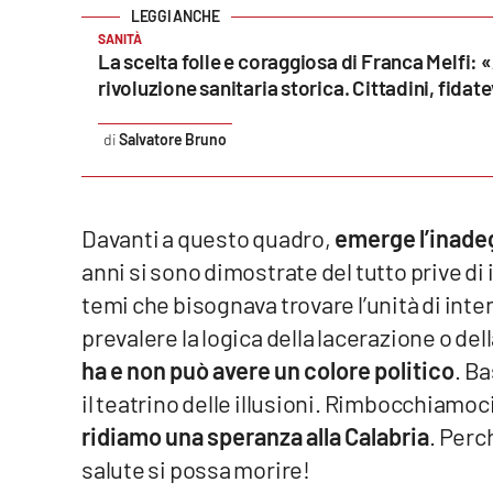
Privacy
SANITÀ
La scelta folle e coraggiosa di Franca Melfi:
Cookie policy
rivoluzione sanitaria storica. Cittadini, fidate
Salvatore Bruno
Note legali
Davanti a questo quadro,
emerge l’inadeg
anni si sono dimostrate del tutto prive di 
temi che bisognava trovare l’unità di inte
prevalere la logica della lacerazione o de
ha e non può avere un colore politico
. B
il teatrino delle illusioni. Rimbocchiamoci
ridiamo una speranza alla Calabria
. Perc
salute si possa morire!