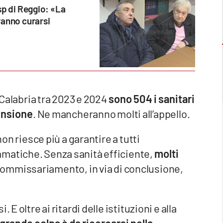
sp di Reggio: «La
ranno curarsi
n Calabria tra 2023 e 2024
sono 504 i sanitari
ensione
. Ne mancheranno molti all’appello.
non riesce più a garantire a tutti
mmatiche. Senza sanità efficiente,
molti
di commissariamento, in via di conclusione,
E oltre ai ritardi delle istituzioni e alla
grande colpa è da ricercarsi nella