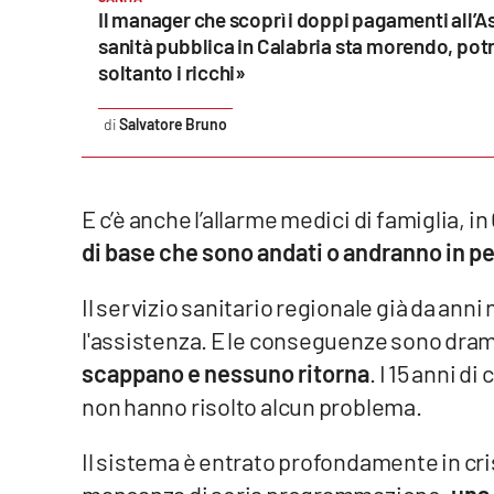
Il manager che scoprì i doppi pagamenti all’A
sanità pubblica in Calabria sta morendo, pot
Reggio Calabria
soltanto i ricchi»
Cosenza
Salvatore Bruno
Lamezia Terme
E c’è anche l’allarme medici di famiglia, i
Progetti
speciali
di base che sono andati o andranno in p
Buona Sanità Calabria
Il servizio sanitario regionale già da anni 
l'assistenza. E le conseguenze sono dra
La
Calabriavisione
scappano e nessuno ritorna
. I 15 anni 
non hanno risolto alcun problema.
Destinazioni
Il sistema è entrato profondamente in crisi. 
Eventi
mancanza di seria programmazione,
una 