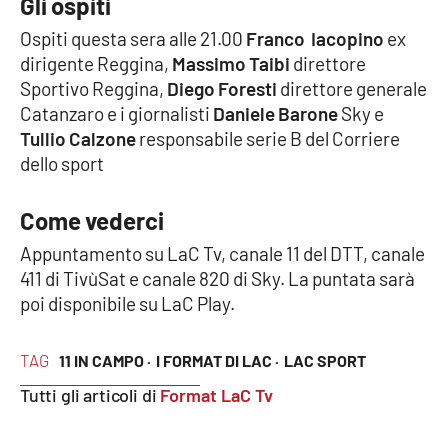
Gli ospiti
Ospiti questa sera alle 21.00
Franco Iacopino
ex
Cultura
dirigente Reggina,
Massimo Taibi
direttore
Sportivo Reggina,
Diego Foresti
direttore generale
Economia e Lavoro
Catanzaro e i giornalisti
Daniele Barone
Sky e
Tullio Calzone
responsabile serie B del Corriere
Politica
dello sport
Sanità
Come vederci
Società
Appuntamento su LaC Tv, canale 11 del DTT, canale
411 di TivùSat e canale 820 di Sky. La puntata sarà
Sport
poi disponibile su LaC Play.
TAG
11 IN CAMPO ·
I FORMAT DI LAC ·
LAC SPORT
RUBRICHE
Tutti gli articoli di
Format LaC Tv
Good Morning Vietnam