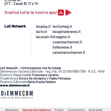
PROGETTI
SPECIALI
DTT - Canali
11
, 17 e 111
Scarica tutte le nostre app!
Buona Sanità Calabria
LaC Network
lacplay.it
lacitymag.it
LA
lactv.it
lacapitalenews.it
CALABRIAVISIONE
laconair.it
ilreggino.it
cosenzachannel.it
Destinazioni
ilvibonese.it
catanzarochannel.it
Eventi
LaC News24 - L’informazione che fa notizia
Food
Diemmecom Società Editoriale - reg. trib. VV 23/05/1989 n°68 - R.O.C. 4049
Direttore Responsabile
Francesco Laratta
Vicedirettore
Enrico De Girolamo
e
Pablo Petrasso
Storie
Direttore Editoriale
Maria Grazia Falduto
www.diemmecom.it
LAC
NETWORK
Redazione
Segnala alla redazione
Privacy
Cookie policy
Note legali