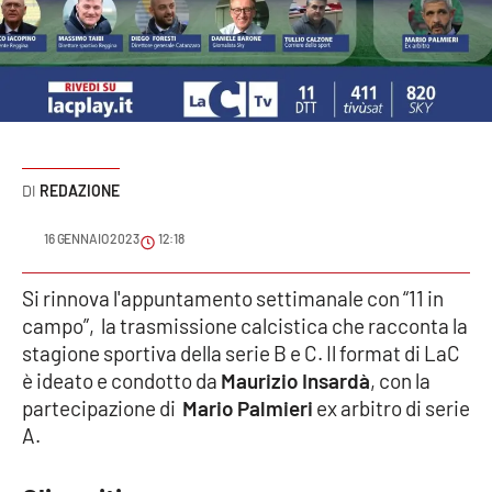
Sanità
Sport
Cultura
Podcast
REDAZIONE
Meteo
16 GENNAIO 2023
12:18
Editoriali
Si rinnova l'appuntamento settimanale con “11 in
campo”, la trasmissione calcistica che racconta la
stagione sportiva della serie B e C. Il format di LaC
è ideato e condotto da
Maurizio Insardà
, con la
VIDEO
partecipazione di
Mario Palmieri
ex arbitro di serie
Ambiente
A.
Cronaca