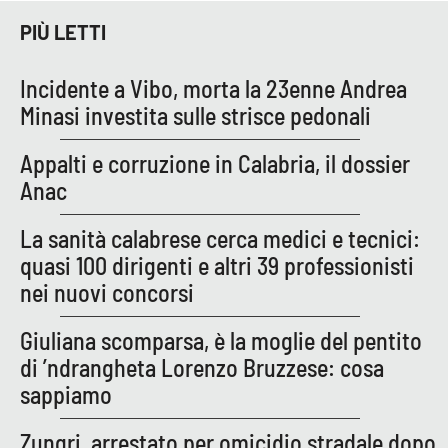
Parchi Marini Calabria
PIÙ LETTI
Leggendo Alvaro insieme
Incidente a Vibo, morta la 23enne Andrea
Minasi investita sulle strisce pedonali
Imprese Di Calabria
Appalti e corruzione in Calabria, il dossier
Le perfidie di Antonella Grippo
Anac
Venti di comunicazione
La sanità calabrese cerca medici e tecnici:
quasi 100 dirigenti e altri 39 professionisti
nei nuovi concorsi
STREAMING
Giuliana scomparsa, è la moglie del pentito
LaC TV
di ’ndrangheta Lorenzo Bruzzese: cosa
sappiamo
LaC Network
Zungri, arrestato per omicidio stradale dopo
LaC OnAir