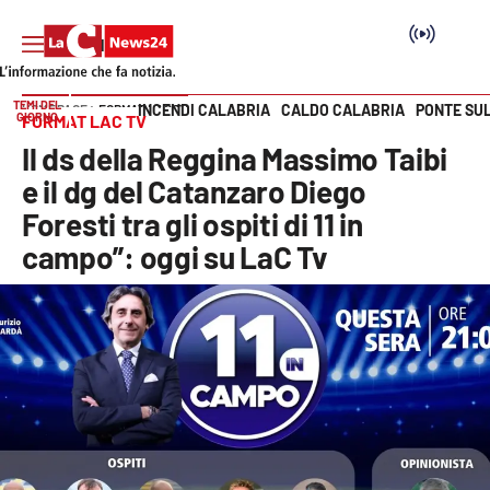
TEMI DEL
INCENDI CALABRIA
CALDO CALABRIA
PONTE SU
HOME PAGE
FORMAT LAC TV
GIORNO
FORMAT LAC TV
Vai
Il ds della Reggina Massimo Taibi
SEZIONI
e il dg del Catanzaro Diego
Foresti tra gli ospiti di 11 in
Cronaca
campo”: oggi su LaC Tv
Politica
Attualità
Economia e lavoro
Italia Mondo