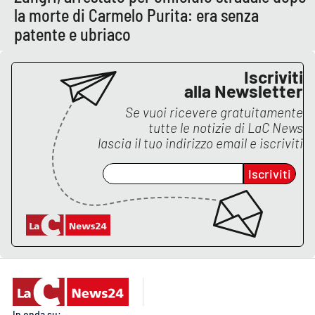
la morte di Carmelo Purita: era senza
patente e ubriaco
EDIZIONI
LOCALI
Iscriviti
Catanzaro
alla Newsletter
Se vuoi ricevere gratuitamente
Crotone
tutte le notizie di
LaC News
lascia il tuo indirizzo email e iscriviti
Vibo Valentia
Iscriviti
Reggio Calabria
Cosenza
Lamezia Terme
In onda su: