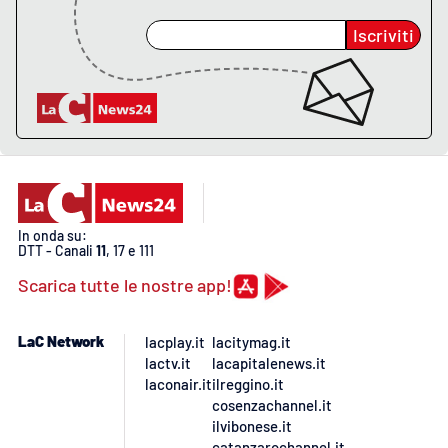
Iscriviti
In onda su:
DTT - Canali
11
, 17 e 111
Scarica tutte le nostre app!
LaC Network
lacplay.it
lacitymag.it
lactv.it
lacapitalenews.it
laconair.it
ilreggino.it
cosenzachannel.it
ilvibonese.it
catanzarochannel.it