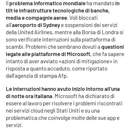
Il
problema informatico mondiale
ha mandato
in
Parchi Marini Calabria
tilt le infrastrutture tecnologiche di banche,
media e compagnie aeree
. Voli bloccati
Leggendo Alvaro insieme
all'
aeroporto di Sydney
e sospensioni dei servizi
della United Airlines, mentre alla Borsa di Londra si
Imprese Di Calabria
sono verificate interruzioni sulla piattaforma di
scambi. Problemi che sembrano dovuti a
questioni
Le perfidie di Antonella Grippo
legate alle piattaforme di Microsoft
, che fa sapere
intanto di aver avviato «azioni di mitigazione» in
Venti di comunicazione
risposta a quanto accaduto, come riportato
dall'agenzia di stampa Afp.
STREAMING
Le interruzioni hanno avuto inizio intorno all'una
di notte ora italiana
. Microsoft ha dichiarato di
LaC TV
essere al lavoro per risolvere i problemi riscontrati
nei servizi cloud negli Stati Uniti e su una
LaC Network
problematica che coinvolge molte delle sue app e
servizi.
LaC OnAir