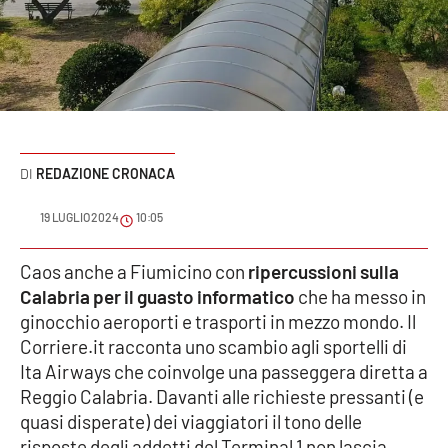
Sanità
Sport
Cultura
Podcast
REDAZIONE CRONACA
Meteo
19 LUGLIO 2024
10:05
Editoriali
Caos anche a Fiumicino con
ripercussioni sulla
Calabria per il guasto informatico
che ha messo in
ginocchio aeroporti e trasporti in mezzo mondo. Il
Corriere.it racconta uno scambio agli sportelli di
VIDEO
Ita Airways che coinvolge una passeggera diretta a
Ambiente
Reggio Calabria. Davanti alle richieste pressanti (e
quasi disperate) dei viaggiatori il tono delle
Cronaca
risposte degli addetti del Terminal 1 non lascia