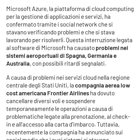
Microsoft Azure, la piattaforma di cloud computing
per la gestione di applicazioni e servizi, ha
EDIZIONI
confermato tramite i social network che si
LOCALI
stavano verificando problemi e che si stava
Catanzaro
lavorando per risolverli. Questa interruzione legata
al software di Microsoft ha causato
problemi nei
Crotone
sistemi aeroportuali di Spagna, Germania e
Australia
, con possibili ritardi segnalati.
Vibo Valentia
A causa di problemi nei servizi cloud nella regione
centrale degli Stati Uniti, la
compagnia aerea low
Reggio Calabria
cost americana Frontier Airlines
ha dovuto
cancellare diversi voli e sospendere
Cosenza
temporaneamente le operazioni a causa di
problematiche legate alla prenotazione, al check-
Lamezia Terme
in e all'accesso alla carta d'imbarco. Tuttavia,
recentemente la compagnia ha annunciato sui
social media che i suoi sistemi si stavano