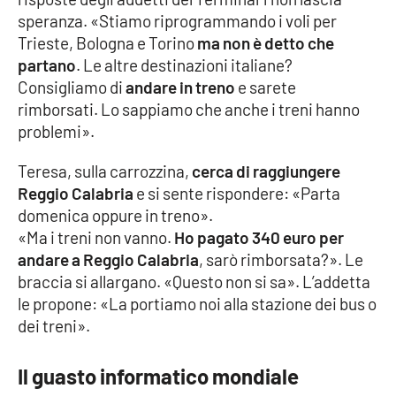
speranza. «Stiamo riprogrammando i voli per
Cultura
Trieste, Bologna e Torino
ma non è detto che
partano
. Le altre destinazioni italiane?
Economia e Lavoro
Consigliamo di
andare in treno
e sarete
rimborsati. Lo sappiamo che anche i treni hanno
Politica
problemi».
Teresa, sulla carrozzina,
cerca di raggiungere
Sanità
Reggio Calabria
e si sente rispondere: «Parta
domenica oppure in treno».
Società
«Ma i treni non vanno.
Ho pagato 340 euro per
andare a Reggio Calabria
, sarò rimborsata?». Le
Sport
braccia si allargano. «Questo non si sa». L’addetta
le propone: «La portiamo noi alla stazione dei bus o
dei treni».
RUBRICHE
Good Morning Vietnam
Il guasto informatico mondiale