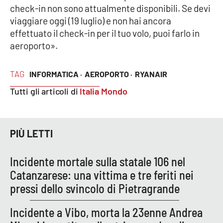
Lacplay.it
check-in non sono attualmente disponibili. Se devi
viaggiare oggi (19 luglio) e non hai ancora
Lactv.it
effettuato il check-in per il tuo volo, puoi farlo in
aeroporto».
Laconair.it
TAG
INFORMATICA ·
AEROPORTO ·
RYANAIR
Lacitymag.it
Tutti gli articoli di
Italia Mondo
Lacapitalenews.it
Ilreggino.it
PIÙ LETTI
Cosenzachannel.it
Incidente mortale sulla statale 106 nel
Catanzarese: una vittima e tre feriti nei
Ilvibonese.it
pressi dello svincolo di Pietragrande
Catanzarochannel.it
Incidente a Vibo, morta la 23enne Andrea