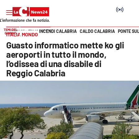
TEMI DEL
INCENDI CALABRIA
CALDO CALABRIA
PONTE SU
HOME PAGE
ITALIA MONDO
GIORNO
ITALIA MONDO
Vai
Guasto informatico mette ko gli
SEZIONI
aeroporti in tutto il mondo,
l’odissea di una disabile di
Cronaca
Reggio Calabria
Politica
Attualità
Economia e lavoro
Italia Mondo