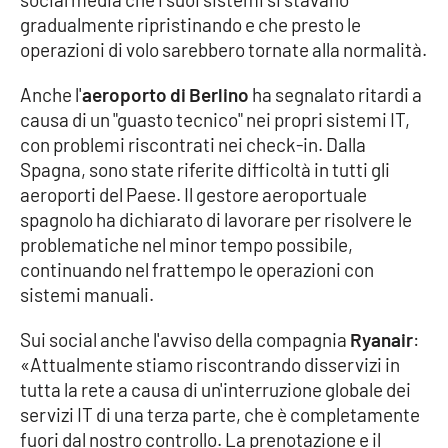
PROGETTI
SPECIALI
gradualmente ripristinando e che presto le
operazioni di volo sarebbero tornate alla normalità.
Buona Sanità Calabria
Anche l'
aeroporto di Berlino
ha segnalato ritardi a
causa di un "guasto tecnico" nei propri sistemi IT,
LA
CALABRIAVISIONE
con problemi riscontrati nei check-in. Dalla
Spagna, sono state riferite difficoltà in tutti gli
Destinazioni
aeroporti del Paese. Il gestore aeroportuale
spagnolo ha dichiarato di lavorare per risolvere le
Eventi
problematiche nel minor tempo possibile,
continuando nel frattempo le operazioni con
Food
sistemi manuali.
Storie
Sui social anche l'avviso della compagnia
Ryanair
:
«Attualmente stiamo riscontrando disservizi in
tutta la rete a causa di un'interruzione globale dei
LAC
NETWORK
servizi IT di una terza parte, che è completamente
fuori dal nostro controllo. La prenotazione e il