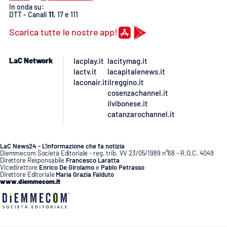
In onda su:
DTT - Canali
11
, 17 e 111
Scarica tutte le nostre app!
LaC Network
lacplay.it
lacitymag.it
lactv.it
lacapitalenews.it
laconair.it
ilreggino.it
cosenzachannel.it
ilvibonese.it
catanzarochannel.it
LaC News24 - L’informazione che fa notizia
Diemmecom Società Editoriale - reg. trib. VV 23/05/1989 n°68 - R.O.C. 4049
Direttore Responsabile
Francesco Laratta
Vicedirettore
Enrico De Girolamo
e
Pablo Petrasso
Direttore Editoriale
Maria Grazia Falduto
www.diemmecom.it