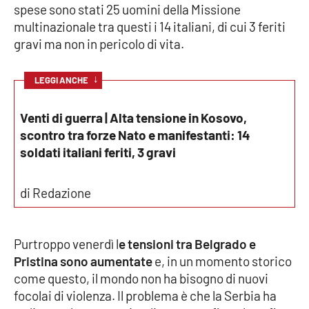
spese sono stati 25 uomini della Missione
multinazionale tra questi i 14 italiani, di cui 3 feriti
gravi ma non in pericolo di vita.
EDIZIONI
LOCALI
↓
LEGGI ANCHE
Catanzaro
Venti di guerra | Alta tensione in Kosovo,
Crotone
scontro tra forze Nato e manifestanti: 14
soldati italiani feriti, 3 gravi
Vibo Valentia
Reggio Calabria
di Redazione
Cosenza
Purtroppo venerdì l
e tensioni tra Belgrado e
Lamezia Terme
Pristina sono aumentate
e, in un momento storico
come questo, il mondo non ha bisogno di nuovi
focolai di violenza. Il problema è che la Serbia ha