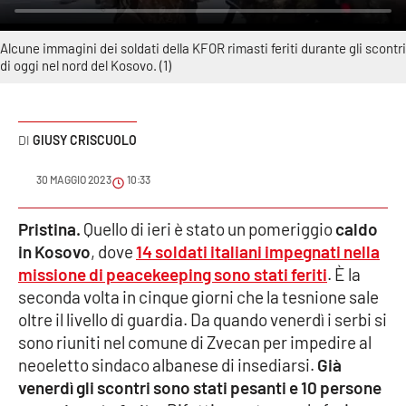
Sanità
Alcune immagini dei soldati della KFOR rimasti feriti durante gli scontri
Sport
di oggi nel nord del Kosovo. (1)
Cultura
GIUSY CRISCUOLO
Podcast
30 MAGGIO 2023
10:33
Meteo
Pristina.
Quello di ieri è stato un pomeriggio
caldo
Editoriali
in Kosovo
, dove
14 soldati italiani impegnati nella
missione di peacekeeping sono stati feriti
. È la
seconda volta in cinque giorni che la tesnione sale
VIDEO
oltre il livello di guardia. Da quando venerdì i serbi si
sono riuniti nel comune di Zvecan per impedire al
Ambiente
neoeletto sindaco albanese di insediarsi.
Già
venerdì gli scontri sono stati pesanti e 10 persone
Cronaca