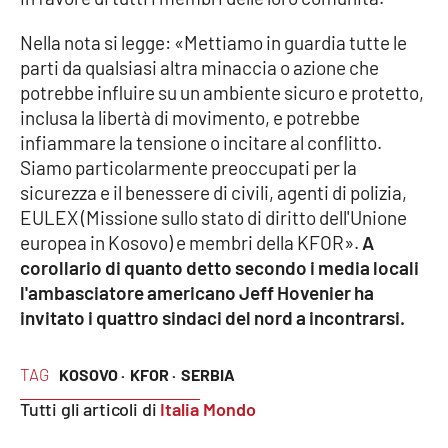
Lacplay.it
Nella nota si legge: «Mettiamo in guardia tutte le
Lactv.it
parti da qualsiasi altra minaccia o azione che
potrebbe influire su un ambiente sicuro e protetto,
Laconair.it
inclusa la libertà di movimento, e potrebbe
infiammare la tensione o incitare al conflitto.
Lacitymag.it
Siamo particolarmente preoccupati per la
sicurezza e il benessere di civili, agenti di polizia,
Lacapitalenews.it
EULEX (Missione sullo stato di diritto dell'Unione
europea in Kosovo) e membri della KFOR».
A
Ilreggino.it
corollario di quanto detto secondo i media locali
l'ambasciatore americano Jeff Hovenier ha
Cosenzachannel.it
invitato i quattro sindaci del nord a incontrarsi.
Ilvibonese.it
TAG
KOSOVO ·
KFOR ·
SERBIA
Tutti gli articoli di
Italia Mondo
Catanzarochannel.it