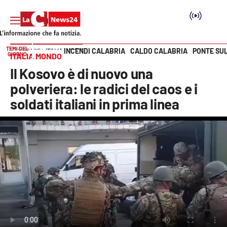
TEMI DEL
INCENDI CALABRIA
CALDO CALABRIA
PONTE SU
HOME PAGE
ITALIA MONDO
GIORNO
ITALIA MONDO
Vai
Il Kosovo è di nuovo una
SEZIONI
polveriera: le radici del caos e i
soldati italiani in prima linea
Cronaca
Politica
Attualità
Economia e lavoro
Italia Mondo