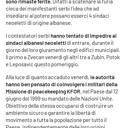
sono rimaste ferite.
Difatti a scatenare la furia
cieca dei manifestanti serbi l’idea che ad
Cultura
insediarsi al potere possano esserci 4 sindaci
neoeletti di origine albanese.
Economia e Lavoro
I contestatori serbi
hanno tentato di impedire ai
Politica
sindaci albanesi neoeletti
di entrare, durante il
giorno del loro giuramento negli edifici municipali.
Sanità
Il primo a Zvecan venerdì gli altri tre a Zubin, Potok
e Leposavic questo pomeriggio.
Società
Alla luce di quanto accaduto venerdì,
le autorità
hanno ben pensato di coinvolgere i militari della
Sport
Missione di peacekeeping KFOR
, nel Paese dal 12
giugno del 1999 su mandato delle Nazioni Unite.
Obiettivo della stessa occuparsi di costruire un
RUBRICHE
ambiente sicuro e garantire la libertà di
Good Morning Vietnam
movimento a tutta la popolazione per tutto il
Paese, indipendentemente dalle loro origini