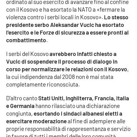
PROGETTI
ordinato al suo esercito di avanzare fino al confine
SPECIALI
con il Kosovo e ha esortato la NATO a «fermare la
Buona Sanità Calabria
violenza contro i serbi locali in Kosovo».
Lo stesso
presidente serbo Aleksandar Vucic ha esortato
l'esercito e le Forze di sicurezza a essere pronti al
LA
combattimento
.
CALABRIAVISIONE
I serbi del Kosovo
avrebbero infatti chiesto a
Destinazioni
Vucic di sospendere il processo di dialogo in
corso per normalizzare le relazioni con il Kosovo
,
Eventi
la cui indipendenza dal 2008 non è mai stata
completamente riconosciuta.
Food
D’altro canto
Stati Uniti, Inghilterra, Francia, Italia
Storie
e Germania
hanno rilasciato una dichiarazione
congiunta,
esortando i sindaci albanesi eletti a
esercitare moderazione
al fine di adempiere alle
LAC
NETWORK
proprie responsabilità di rappresentanza e servizio
in favore di tutti i membri delle loro comunità.