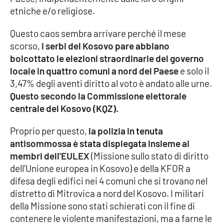
Parchi Marini Calabria
etniche e/o religiose.
Questo caos sembra arrivare perché il mese
Leggendo Alvaro insieme
scorso,
i serbi del Kosovo pare abbiano
boicottato le elezioni straordinarie del governo
Imprese Di Calabria
locale in quattro comuni a nord del Paese
e solo il
3,47% degli aventi diritto al voto è andato alle urne.
Le perfidie di Antonella Grippo
Questo secondo la Commissione elettorale
centrale del Kosovo (KQZ).
Venti di comunicazione
Proprio per questo,
la polizia in tenuta
antisommossa è stata dispiegata insieme ai
STREAMING
membri dell'EULEX
(Missione sullo stato di diritto
dell'Unione europea in Kosovo) e della KFOR a
LaC TV
difesa degli edifici nei 4 comuni che si trovano nel
distretto di Mitrovica a nord del Kosovo. I militari
LaC Network
della Missione sono stati schierati con il fine di
contenere le violente manifestazioni, ma a farne le
LaC OnAir