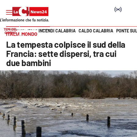
TEMI DEL
INCENDI CALABRIA
CALDO CALABRIA
PONTE SU
HOME PAGE
ITALIA MONDO
GIORNO
ITALIA MONDO
Vai
La tempesta colpisce il sud della
SEZIONI
Francia: sette dispersi, tra cui
due bambini
Cronaca
Politica
Attualità
Economia e lavoro
Italia Mondo