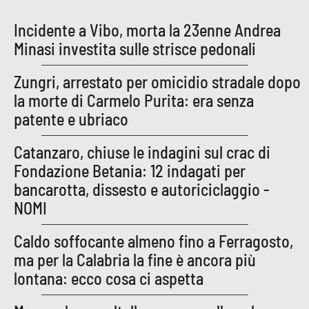
Parchi Marini Calabria
Incidente a Vibo, morta la 23enne Andrea
Minasi investita sulle strisce pedonali
Leggendo Alvaro insieme
Zungri, arrestato per omicidio stradale dopo
Imprese Di Calabria
la morte di Carmelo Purita: era senza
patente e ubriaco
Le perfidie di Antonella Grippo
Catanzaro, chiuse le indagini sul crac di
Venti di comunicazione
Fondazione Betania: 12 indagati per
bancarotta, dissesto e autoriciclaggio -
NOMI
STREAMING
LaC TV
Caldo soffocante almeno fino a Ferragosto,
ma per la Calabria la fine è ancora più
LaC Network
lontana: ecco cosa ci aspetta
LaC OnAir