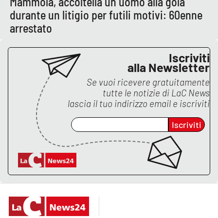
Mammola, accoltella un uomo alla gola
durante un litigio per futili motivi: 60enne
arrestato
EDIZIONI
LOCALI
Iscriviti
Catanzaro
alla Newsletter
Se vuoi ricevere gratuitamente
Crotone
tutte le notizie di
LaC News
lascia il tuo indirizzo email e iscriviti
Vibo Valentia
Iscriviti
Reggio Calabria
Cosenza
Lamezia Terme