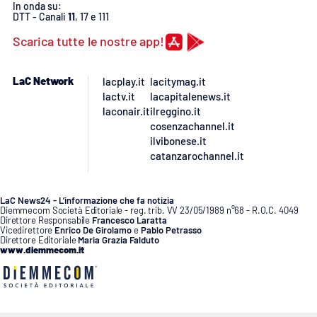
PROGETTI
SPECIALI
In onda su:
DTT - Canali
11
, 17 e 111
Buona Sanità Calabria
Scarica tutte le nostre app!
LaC Network
lacplay.it
lacitymag.it
LA
CALABRIAVISIONE
lactv.it
lacapitalenews.it
laconair.it
ilreggino.it
Destinazioni
cosenzachannel.it
ilvibonese.it
catanzarochannel.it
Eventi
Food
LaC News24 - L’informazione che fa notizia
Diemmecom Società Editoriale - reg. trib. VV 23/05/1989 n°68 - R.O.C. 4049
Direttore Responsabile
Francesco Laratta
Vicedirettore
Enrico De Girolamo
e
Pablo Petrasso
Storie
Direttore Editoriale
Maria Grazia Falduto
www.diemmecom.it
LAC
NETWORK