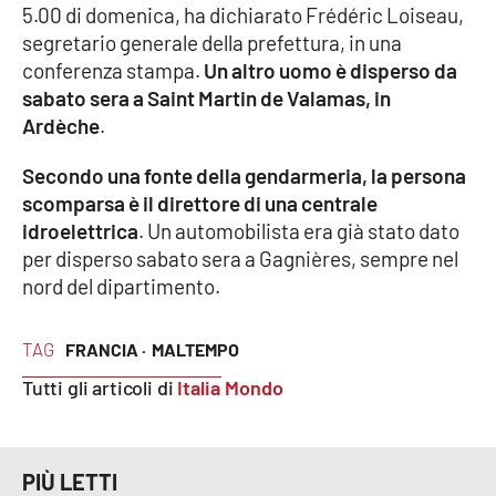
5.00 di domenica, ha dichiarato Frédéric Loiseau,
segretario generale della prefettura, in una
Cultura
conferenza stampa.
Un altro uomo è disperso da
sabato sera a Saint Martin de Valamas, in
Economia e Lavoro
Ardèche
.
Politica
Secondo una fonte della gendarmeria, la persona
scomparsa è il direttore di una centrale
Sanità
idroelettrica
. Un automobilista era già stato dato
per disperso sabato sera a Gagnières, sempre nel
Società
nord del dipartimento.
Sport
TAG
FRANCIA ·
MALTEMPO
Tutti gli articoli di
Italia Mondo
RUBRICHE
Good Morning Vietnam
PIÙ LETTI