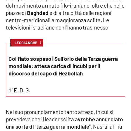
del movimento armato filo-iraniano, oltre che nelle
piazze di
Baghdad
e di altre città delle regioni
Cultura
centro-meridionali a maggioranza sciita. Le
televisioni israeliane non l'hanno trasmesso.
Economia e Lavoro
Politica
↓
LEGGI ANCHE
Sanità
Col fiato sospeso | Sull’orlo della Terza guerra
mondiale: attesa carica di incubi per il
Società
discorso del capo di Hezbollah
Sport
di E. D. G.
RUBRICHE
Nel suo pronunciamento tanto atteso, in cui si
prevedeva che il leader sciita
avrebbe annunciato
Good Morning Vietnam
una sorta di
"
terza guerra mondiale
", Nasrallah ha