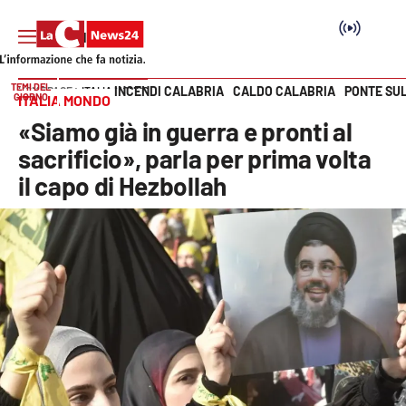
TEMI DEL
INCENDI CALABRIA
CALDO CALABRIA
PONTE SU
HOME PAGE
ITALIA MONDO
GIORNO
ITALIA MONDO
Vai
«Siamo già in guerra e pronti al
SEZIONI
sacrificio», parla per prima volta
il capo di Hezbollah
Cronaca
Politica
Attualità
Economia e lavoro
Italia Mondo