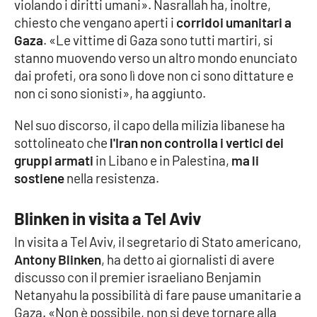
violando i diritti umani». Nasrallah ha, inoltre,
chiesto che vengano aperti i
corridoi umanitari a
Gaza
. «Le vittime di Gaza sono tutti martiri, si
EDIZIONI
LOCALI
stanno muovendo verso un altro mondo enunciato
dai profeti, ora sono lì dove non ci sono dittature e
Catanzaro
non ci sono sionisti», ha aggiunto.
Crotone
Nel suo discorso, il capo della milizia libanese ha
sottolineato che
l'Iran non controlla i vertici dei
Vibo Valentia
gruppi armati
in Libano e in Palestina,
ma li
sostiene
nella resistenza.
Reggio Calabria
Blinken in visita a Tel Aviv
Cosenza
In visita a Tel Aviv, il segretario di Stato americano,
Antony Blinken
, ha detto ai giornalisti di avere
Lamezia Terme
discusso con il premier israeliano Benjamin
Netanyahu la possibilità di fare pause umanitarie a
Gaza. «Non è possibile, non si deve tornare alla