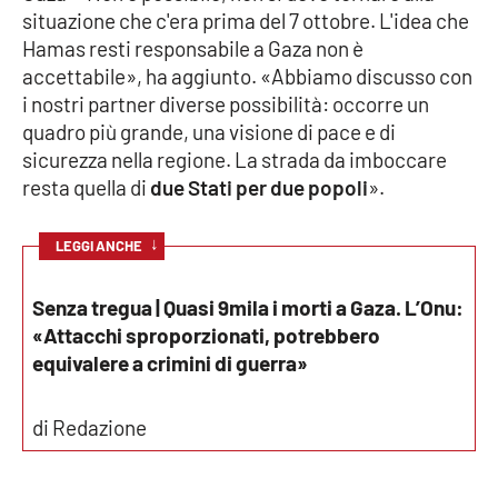
PROGETTI
SPECIALI
situazione che c'era prima del 7 ottobre. L'idea che
Hamas resti responsabile a Gaza non è
Buona Sanità Calabria
accettabile», ha aggiunto. «Abbiamo discusso con
i nostri partner diverse possibilità: occorre un
quadro più grande, una visione di pace e di
LA
CALABRIAVISIONE
sicurezza nella regione. La strada da imboccare
resta quella di
due Stati per due popoli
».
Destinazioni
↓
LEGGI ANCHE
Eventi
Senza tregua | Quasi 9mila i morti a Gaza. L’Onu:
Food
«Attacchi sproporzionati, potrebbero
equivalere a crimini di guerra»
Storie
di Redazione
LAC
NETWORK