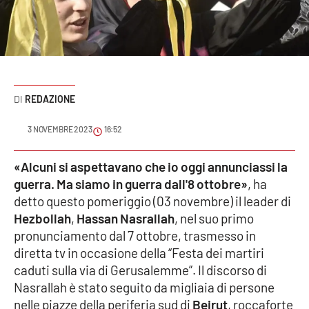
Sanità
Sport
Cultura
REDAZIONE
Podcast
3 NOVEMBRE 2023
16:52
Meteo
«Alcuni si aspettavano che io oggi annunciassi la
guerra. Ma siamo in guerra dall'8 ottobre»
, ha
Editoriali
detto questo pomeriggio (03 novembre) il leader di
Hezbollah
,
Hassan Nasrallah
, nel suo primo
pronunciamento dal 7 ottobre, trasmesso in
VIDEO
diretta tv in occasione della “Festa dei martiri
Ambiente
caduti sulla via di Gerusalemme”. Il discorso di
Nasrallah è stato seguito da migliaia di persone
Cronaca
nelle piazze della periferia sud di
Beirut
, roccaforte