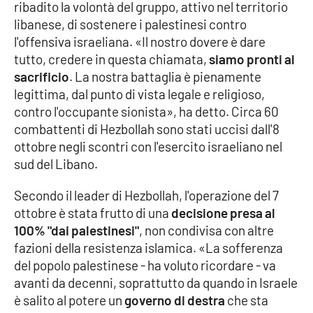
ribadito la volontà del gruppo, attivo nel territorio
Parchi Marini Calabria
libanese, di sostenere i palestinesi contro
l'offensiva israeliana. «Il nostro dovere è dare
Leggendo Alvaro insieme
tutto, credere in questa chiamata,
siamo pronti al
sacrificio
. La nostra battaglia è pienamente
Imprese Di Calabria
legittima, dal punto di vista legale e religioso,
contro l'occupante sionista», ha detto. Circa 60
Le perfidie di Antonella Grippo
combattenti di Hezbollah sono stati uccisi dall'8
ottobre negli scontri con l'esercito israeliano nel
Venti di comunicazione
sud del Libano.
Secondo il leader di Hezbollah, l'operazione del 7
STREAMING
ottobre è stata frutto di una
decisione presa al
100% "dai palestinesi"
, non condivisa con altre
LaC TV
fazioni della resistenza islamica. «La sofferenza
del popolo palestinese - ha voluto ricordare - va
LaC Network
avanti da decenni, soprattutto da quando in Israele
è salito al potere un
governo di destra
che sta
LaC OnAir