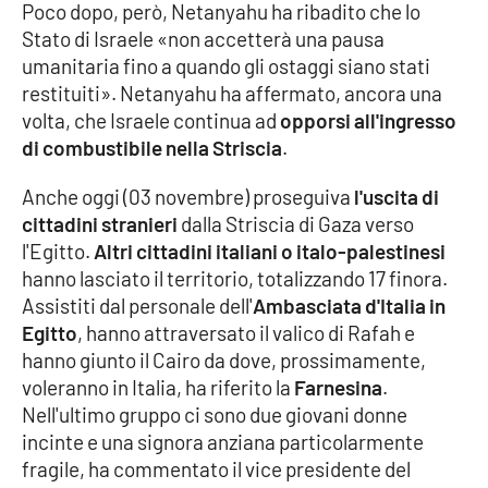
Lacplay.it
Poco dopo, però, Netanyahu ha ribadito che lo
Stato di Israele «non accetterà una pausa
Lactv.it
umanitaria fino a quando gli ostaggi siano stati
restituiti». Netanyahu ha affermato, ancora una
Laconair.it
volta, che Israele continua ad
opporsi all'ingresso
di combustibile nella Striscia
.
Lacitymag.it
Anche oggi (03 novembre) proseguiva
l'uscita di
cittadini stranieri
dalla Striscia di Gaza verso
Lacapitalenews.it
l'Egitto.
Altri cittadini italiani o italo-palestinesi
hanno lasciato il territorio, totalizzando 17 finora.
Ilreggino.it
Assistiti dal personale dell'
Ambasciata d'Italia in
Egitto
, hanno attraversato il valico di Rafah e
Cosenzachannel.it
hanno giunto il Cairo da dove, prossimamente,
voleranno in Italia, ha riferito la
Farnesina
.
Ilvibonese.it
Nell'ultimo gruppo ci sono due giovani donne
incinte e una signora anziana particolarmente
Catanzarochannel.it
fragile, ha commentato il vice presidente del