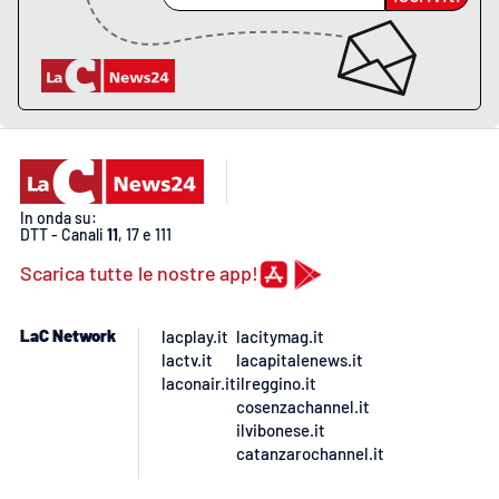
In onda su:
DTT - Canali
11
, 17 e 111
Scarica tutte le nostre app!
LaC Network
lacplay.it
lacitymag.it
lactv.it
lacapitalenews.it
laconair.it
ilreggino.it
cosenzachannel.it
ilvibonese.it
catanzarochannel.it