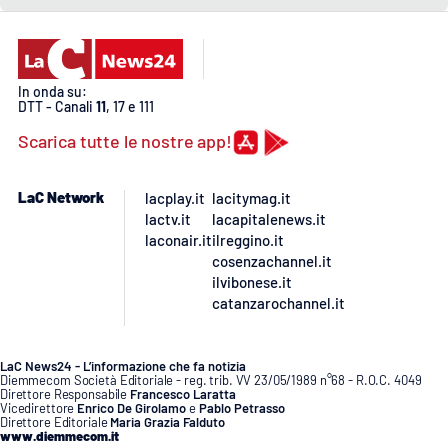
Lacplay.it
Lactv.it
In onda su:
Laconair.it
DTT - Canali
11
, 17 e 111
Scarica tutte le nostre app!
Lacitymag.it
LaC Network
lacplay.it
lacitymag.it
Lacapitalenews.it
lactv.it
lacapitalenews.it
laconair.it
ilreggino.it
Ilreggino.it
cosenzachannel.it
ilvibonese.it
catanzarochannel.it
Cosenzachannel.it
Ilvibonese.it
LaC News24 - L’informazione che fa notizia
Diemmecom Società Editoriale - reg. trib. VV 23/05/1989 n°68 - R.O.C. 4049
Direttore Responsabile
Francesco Laratta
Vicedirettore
Enrico De Girolamo
e
Pablo Petrasso
Catanzarochannel.it
Direttore Editoriale
Maria Grazia Falduto
www.diemmecom.it