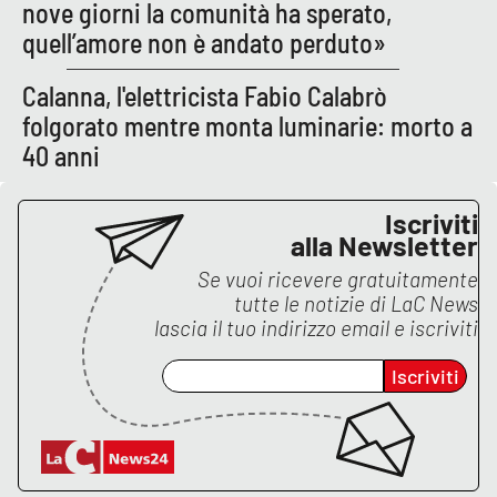
PROGETTI
nove giorni la comunità ha sperato,
SPECIALI
quell’amore non è andato perduto»
Buona Sanità Calabria
Calanna, l'elettricista Fabio Calabrò
folgorato mentre monta luminarie: morto a
LA
CALABRIAVISIONE
40 anni
Destinazioni
Iscriviti
alla Newsletter
Eventi
Se vuoi ricevere gratuitamente
tutte le notizie di
LaC News
Food
lascia il tuo indirizzo email e iscriviti
Storie
Iscriviti
LAC
NETWORK