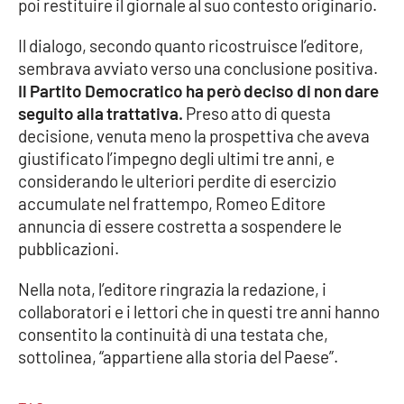
poi restituire il giornale al suo contesto originario.
Parchi Marini Calabria
Il dialogo, secondo quanto ricostruisce l’editore,
Leggendo Alvaro insieme
sembrava avviato verso una conclusione positiva.
Il Partito Democratico ha però deciso di non dare
Imprese Di Calabria
seguito alla trattativa.
Preso atto di questa
decisione, venuta meno la prospettiva che aveva
Le perfidie di Antonella Grippo
giustificato l’impegno degli ultimi tre anni, e
considerando le ulteriori perdite di esercizio
Venti di comunicazione
accumulate nel frattempo, Romeo Editore
annuncia di essere costretta a sospendere le
pubblicazioni.
STREAMING
Nella nota, l’editore ringrazia la redazione, i
LaC TV
collaboratori e i lettori che in questi tre anni hanno
consentito la continuità di una testata che,
LaC Network
sottolinea, “appartiene alla storia del Paese”.
LaC OnAir