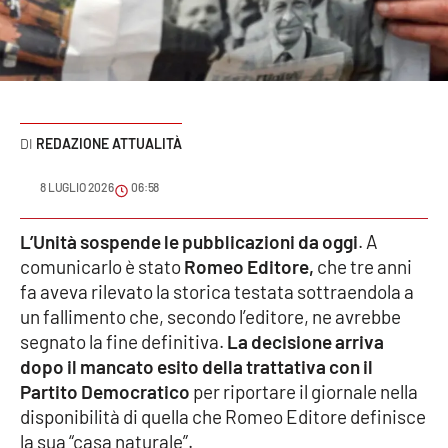
Sanità
Sport
Cultura
REDAZIONE ATTUALITÀ
Podcast
8 LUGLIO 2026
06:58
Meteo
L’Unità sospende le pubblicazioni da oggi
. A
comunicarlo è stato
Romeo Editore,
che tre anni
Editoriali
fa aveva rilevato la storica testata sottraendola a
un fallimento che, secondo l’editore, ne avrebbe
segnato la fine definitiva.
La decisione arriva
VIDEO
dopo il mancato esito della trattativa con il
Ambiente
Partito Democratico
per riportare il giornale nella
disponibilità di quella che Romeo Editore definisce
Cronaca
la sua “casa naturale”.