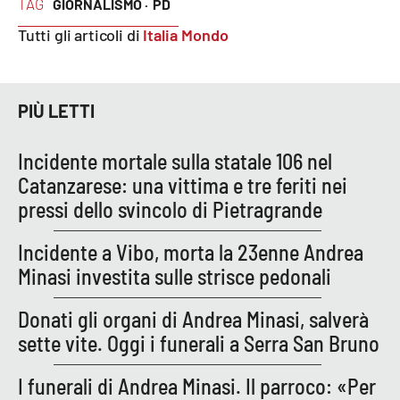
TAG
GIORNALISMO ·
PD
Tutti gli articoli di
Italia Mondo
EDIZIONI
LOCALI
Catanzaro
PIÙ LETTI
Crotone
Incidente mortale sulla statale 106 nel
Catanzarese: una vittima e tre feriti nei
Vibo Valentia
pressi dello svincolo di Pietragrande
Reggio Calabria
Incidente a Vibo, morta la 23enne Andrea
Minasi investita sulle strisce pedonali
Cosenza
Donati gli organi di Andrea Minasi, salverà
Lamezia Terme
sette vite. Oggi i funerali a Serra San Bruno
I funerali di Andrea Minasi. Il parroco: «Per