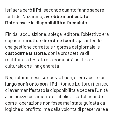
Ieri sera però il
Pd,
secondo quanto fanno sapere
Cultura
fonti del Nazareno,
avrebbe manifestato
l'interesse e la disponibilità all'acquisto
.
Economia e Lavoro
Fin dall’acquisizione, spiega l’editore, l’obiettivo era
Politica
duplice
: rimettere in ordine i conti
, garantendo
una gestione corretta e rigorosa del giornale, e
Sanità
custodirne la storia,
con la prospettiva di
restituire la testata alla comunità politica e
Società
culturale che l’ha generata.
Sport
Negli ultimi mesi, su questa base, si era aperto un
lungo confronto con il Pd.
Romeo Editore riferisce
di aver manifestato la disponibilità a cedere l’Unità
RUBRICHE
a un prezzo puramente simbolico, sottolineando
come l’operazione non fosse mai stata guidata da
Good Morning Vietnam
logiche di profitto, ma dalla volontà di preservare e