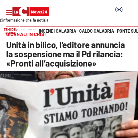
TEMI DEL
INCENDI CALABRIA
CALDO CALABRIA
PONTE SU
HOME PAGE
ITALIA MONDO
GIORNO
GIORNALI IN CRISI
Vai
Unità in bilico, l’editore annuncia
SEZIONI
la sospensione ma il Pd rilancia:
«Pronti all’acquisizione»
Cronaca
Politica
Attualità
Economia e lavoro
Italia Mondo