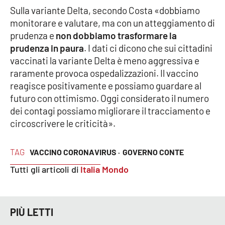
Sulla variante Delta, secondo Costa «dobbiamo
Parchi Marini Calabria
monitorare e valutare, ma con un atteggiamento di
prudenza e
non dobbiamo trasformare la
Leggendo Alvaro insieme
prudenza in paura
. I dati ci dicono che sui cittadini
vaccinati la variante Delta è meno aggressiva e
Imprese Di Calabria
raramente provoca ospedalizzazioni. Il vaccino
reagisce positivamente e possiamo guardare al
Le perfidie di Antonella Grippo
futuro con ottimismo. Oggi considerato il numero
dei contagi possiamo migliorare il tracciamento e
Venti di comunicazione
circoscrivere le criticità».
STREAMING
TAG
VACCINO CORONAVIRUS ·
GOVERNO CONTE
Tutti gli articoli di
Italia Mondo
LaC TV
LaC Network
PIÙ LETTI
LaC OnAir