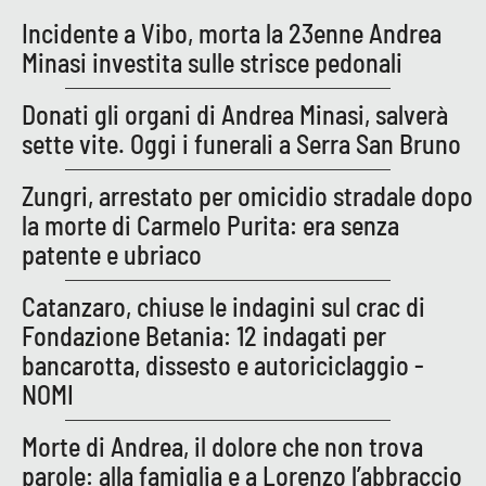
Incidente a Vibo, morta la 23enne Andrea
Minasi investita sulle strisce pedonali
EDIZIONI
LOCALI
Donati gli organi di Andrea Minasi, salverà
Catanzaro
sette vite. Oggi i funerali a Serra San Bruno
Crotone
Zungri, arrestato per omicidio stradale dopo
la morte di Carmelo Purita: era senza
Vibo Valentia
patente e ubriaco
Reggio Calabria
Catanzaro, chiuse le indagini sul crac di
Fondazione Betania: 12 indagati per
Cosenza
bancarotta, dissesto e autoriciclaggio -
NOMI
Lamezia Terme
Morte di Andrea, il dolore che non trova
parole: alla famiglia e a Lorenzo l’abbraccio