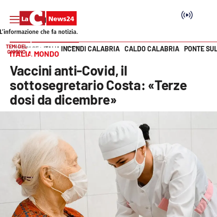
TEMI DEL
INCENDI CALABRIA
CALDO CALABRIA
PONTE SU
HOME PAGE
ITALIA MONDO
GIORNO
ITALIA MONDO
Vai
Vaccini anti-Covid, il
SEZIONI
sottosegretario Costa: «Terze
dosi da dicembre»
Cronaca
Politica
Attualità
Economia e lavoro
Italia Mondo