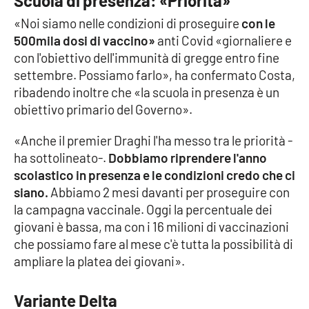
Scuola di presenza: «Priorità»
«Noi siamo nelle condizioni di proseguire
con le
Cultura
500mila dosi di vaccino»
anti Covid «giornaliere e
con l'obiettivo dell'immunità di gregge entro fine
Economia e Lavoro
settembre. Possiamo farlo», ha confermato Costa,
ribadendo inoltre che «la scuola in presenza è un
Politica
obiettivo primario del Governo».
Sanità
«Anche il premier Draghi l'ha messo tra le priorità -
ha sottolineato-.
Dobbiamo riprendere l'anno
Società
scolastico in presenza e le condizioni credo che ci
siano.
Abbiamo 2 mesi davanti per proseguire con
Sport
la campagna vaccinale. Oggi la percentuale dei
giovani è bassa, ma con i 16 milioni di vaccinazioni
che possiamo fare al mese c'è tutta la possibilità di
RUBRICHE
ampliare la platea dei giovani».
Good Morning Vietnam
Variante Delta