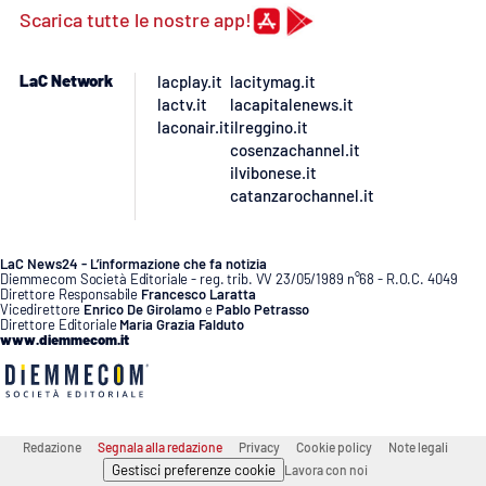
Lacplay.it
Scarica tutte le nostre app!
Lactv.it
LaC Network
lacplay.it
lacitymag.it
lactv.it
lacapitalenews.it
Laconair.it
laconair.it
ilreggino.it
cosenzachannel.it
Lacitymag.it
ilvibonese.it
catanzarochannel.it
Lacapitalenews.it
LaC News24 - L’informazione che fa notizia
Diemmecom Società Editoriale - reg. trib. VV 23/05/1989 n°68 - R.O.C. 4049
Ilreggino.it
Direttore Responsabile
Francesco Laratta
Vicedirettore
Enrico De Girolamo
e
Pablo Petrasso
Direttore Editoriale
Maria Grazia Falduto
Cosenzachannel.it
www.diemmecom.it
Ilvibonese.it
Catanzarochannel.it
Redazione
Segnala alla redazione
Privacy
Cookie policy
Note legali
Gestisci preferenze cookie
Lavora con noi