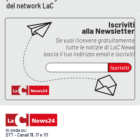
PROGETTI
SPECIALI
del network LaC
Buona Sanità Calabria
Iscriviti
alla Newsletter
Se vuoi ricevere gratuitamente
LA
CALABRIAVISIONE
tutte le notizie di
LaC News
lascia il tuo indirizzo email e iscriviti
Destinazioni
Iscriviti
Eventi
Food
Storie
LAC
NETWORK
In onda su:
DTT - Canali
11
, 17 e 111