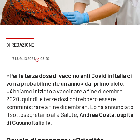
Sanità
Sport
Cultura
REDAZIONE
Podcast
7 LUGLIO 2021
09:30
Meteo
«Per la terza dose di vaccino anti Covid in Italia ci
vorrà probabilmente un anno» dal primo ciclo.
Editoriali
«Abbiamo iniziato a vaccinare a fine dicembre
2020, quindi le terze dosi potrebbero essere
somministrare a fine dicembre». Lo ha annunciato
VIDEO
il sottosegretario alla Salute,
Andrea Costa, ospite
Ambiente
di CusanoItaliaTv.
Cronaca