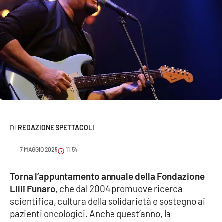
Sanità
Sport
Cultura
Podcast
Meteo
REDAZIONE SPETTACOLI
Editoriali
7 MAGGIO 2025
11:54
VIDEO
Torna l’appuntamento annuale della Fondazione
Lilli Funaro
, che dal 2004 promuove ricerca
Ambiente
scientifica, cultura della solidarietà e sostegno ai
pazienti oncologici. Anche quest’anno, la
Cronaca