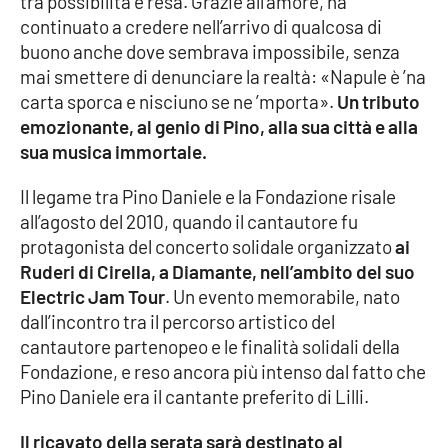
tra possibilità e resa. Grazie all’amore, ha
continuato a credere nell’arrivo di qualcosa di
buono anche dove sembrava impossibile, senza
EDIZIONI
mai smettere di denunciare la realtà: «Napule è ’na
LOCALI
carta sporca e nisciuno se ne ’mporta».
Un tributo
Catanzaro
emozionante, al genio di Pino, alla sua città e alla
sua musica immortale.
Crotone
Il legame tra Pino Daniele e la Fondazione risale
all’agosto del 2010, quando il cantautore fu
Vibo Valentia
protagonista del concerto solidale organizzato
ai
Ruderi di Cirella, a Diamante, nell’ambito del suo
Reggio Calabria
Electric Jam Tour
. Un evento memorabile, nato
dall’incontro tra il percorso artistico del
Cosenza
cantautore partenopeo e le finalità solidali della
Fondazione, e reso ancora più intenso dal fatto che
Lamezia Terme
Pino Daniele era il cantante preferito di Lilli.
Il ricavato della serata sarà destinato al