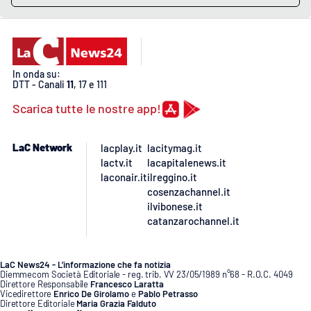
In onda su:
DTT - Canali
11
, 17 e 111
Scarica tutte le nostre app!
LaC Network
lacplay.it
lacitymag.it
lactv.it
lacapitalenews.it
laconair.it
ilreggino.it
cosenzachannel.it
ilvibonese.it
catanzarochannel.it
LaC News24 - L’informazione che fa notizia
Diemmecom Società Editoriale - reg. trib. VV 23/05/1989 n°68 - R.O.C. 4049
Direttore Responsabile
Francesco Laratta
Vicedirettore
Enrico De Girolamo
e
Pablo Petrasso
Direttore Editoriale
Maria Grazia Falduto