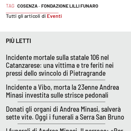
TAG
COSENZA ·
FONDAZIONE LILLI FUNARO
APP
Tutti gli articoli di
Eventi
Android
Apple
PIÙ LETTI
Incidente mortale sulla statale 106 nel
Catanzarese: una vittima e tre feriti nei
pressi dello svincolo di Pietragrande
Incidente a Vibo, morta la 23enne Andrea
Minasi investita sulle strisce pedonali
Donati gli organi di Andrea Minasi, salverà
sette vite. Oggi i funerali a Serra San Bruno
I funerali di Andrea Minasi. Il parroco: «Per