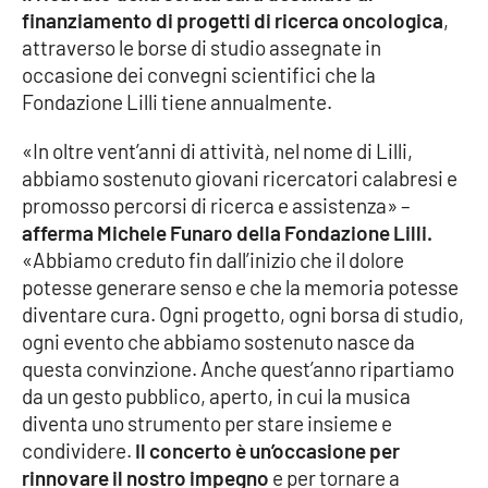
PROGETTI
SPECIALI
finanziamento di progetti di ricerca oncologica
,
attraverso le borse di studio assegnate in
Buona Sanità Calabria
occasione dei convegni scientifici che la
Fondazione Lilli tiene annualmente.
LA
CALABRIAVISIONE
«In oltre vent’anni di attività, nel nome di Lilli,
abbiamo sostenuto giovani ricercatori calabresi e
Destinazioni
promosso percorsi di ricerca e assistenza» –
afferma Michele Funaro della Fondazione Lilli.
Eventi
«Abbiamo creduto fin dall’inizio che il dolore
potesse generare senso e che la memoria potesse
Food
diventare cura. Ogni progetto, ogni borsa di studio,
ogni evento che abbiamo sostenuto nasce da
Storie
questa convinzione. Anche quest’anno ripartiamo
da un gesto pubblico, aperto, in cui la musica
diventa uno strumento per stare insieme e
LAC
NETWORK
condividere.
Il concerto è un’occasione per
rinnovare il nostro impegno
e per tornare a