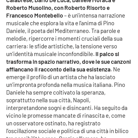
Parchi Marini Calabria
Roberto Musolino, con Roberto Risorto e
Francesco Montebello
– è un'intensa narrazione
Leggendo Alvaro insieme
musicale che esplora la vita e l’anima di Pino
Daniele, il poeta del Mediterraneo. Tra parole e
Imprese Di Calabria
melodie, ripercorre i momenti cruciali della sua
carriera: le sfide artistiche, la tensione verso
Le perfidie di Antonella Grippo
un’identità musicale inconfondibile.
Il palco si
trasforma in spazio narrativo, dove le sue canzoni
affiancano il racconto della sua esistenza
. Ne
Venti di comunicazione
emerge il profilo di un artista che ha lasciato
un’impronta profonda nella musica italiana. Pino
Daniele ha sempre coltivato la speranza,
STREAMING
soprattutto nella sua città, Napoli,
LaC TV
interpretandone sogni e disincanti. Ha seguito da
vicino le promesse mancate di rinascita e, come
LaC Network
un osservatore ostinato, ha registrato
l’oscillazione sociale e politica di una città in bilico
LaC OnAir