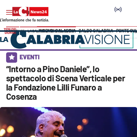
TEMI DEL
INCENDI CALABRIA
CALDO CALABRIA
PONTE SU
HOME PAGE
LACALABRIAVISIONE
EVENTI
GIORNO
Vai
SEZIONI
EVENTI
Cronaca
“Intorno a Pino Daniele”, lo
spettacolo di Scena Verticale per
Politica
la Fondazione Lilli Funaro a
Cosenza
Attualità
Economia e lavoro
Italia Mondo