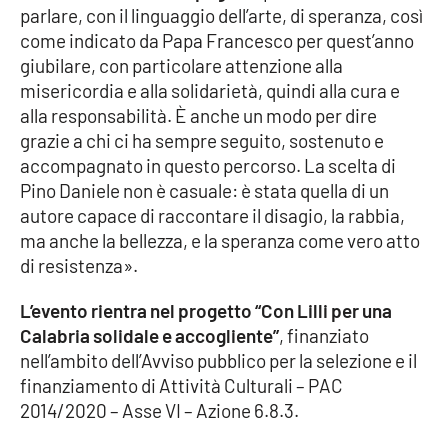
Lacplay.it
parlare, con il linguaggio dell’arte, di speranza, così
come indicato da Papa Francesco per quest’anno
Lactv.it
giubilare, con particolare attenzione alla
misericordia e alla solidarietà, quindi alla cura e
Laconair.it
alla responsabilità. È anche un modo per dire
grazie a chi ci ha sempre seguito, sostenuto e
Lacitymag.it
accompagnato in questo percorso. La scelta di
Pino Daniele non è casuale: è stata quella di un
Lacapitalenews.it
autore capace di raccontare il disagio, la rabbia,
ma anche la bellezza, e la speranza come vero atto
Ilreggino.it
di resistenza».
L’evento rientra nel progetto “Con Lilli per una
Cosenzachannel.it
Calabria solidale e accogliente”
, finanziato
nell’ambito dell’Avviso pubblico per la selezione e il
Ilvibonese.it
finanziamento di Attività Culturali – PAC
2014/2020 – Asse VI – Azione 6.8.3.
Catanzarochannel.it