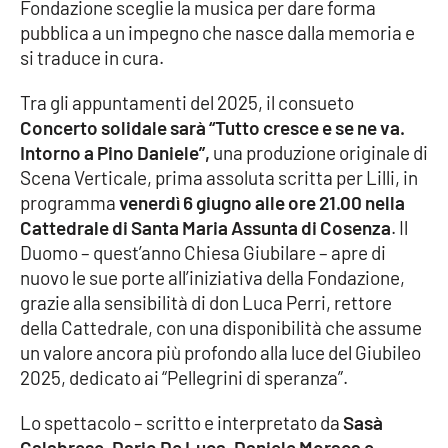
Fondazione sceglie la musica per dare forma
pubblica a un impegno che nasce dalla memoria e
Cultura
si traduce in cura.
Economia e Lavoro
Tra gli appuntamenti del 2025, il consueto
Concerto solidale sarà “Tutto cresce e se ne va.
Politica
Intorno a Pino Daniele”,
una produzione originale di
Scena Verticale, prima assoluta scritta per Lilli, in
Sanità
programma
venerdì 6 giugno alle ore 21.00 nella
Cattedrale di Santa Maria Assunta di Cosenza
. Il
Società
Duomo – quest’anno Chiesa Giubilare – apre di
nuovo le sue porte all’iniziativa della Fondazione,
Sport
grazie alla sensibilità di don Luca Perri, rettore
della Cattedrale, con una disponibilità che assume
un valore ancora più profondo alla luce del Giubileo
RUBRICHE
2025, dedicato ai “Pellegrini di speranza”.
Good Morning Vietnam
Lo spettacolo – scritto e interpretato da
Sasà
Calabrese, Dario De Luca, Daniele Moraca e