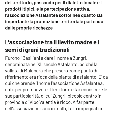
del territorio, passando per il dialetto locale e i
Parchi Marini Calabria
prodotti tipici, e la partecipazione attiva,
l'associazione Asfalantea sottolinea quanto sia
Leggendo Alvaro insieme
importante la promozione territoriale partendo
dalle proprie ricchezze
.
Imprese Di Calabria
L'associazione tra il lievito madre e i
Le perfidie di Antonella Grippo
semi di grani tradizionali
Venti di comunicazione
Furono i Basiliani a dare il nome a Zungri,
denominata nel XII secolo Asfalanto, poiché la
vallata di Malopera che presero come punto di
STREAMING
riferimento era ricca della pianta di asfalanto. E' da
qui che prende il nome l'associazione Asfalantea,
LaC TV
nata per promuovere il territorio e far conoscere le
sue particolarità, di cui Zungri, piccolo centro in
LaC Network
provincia di Vibo Valentia è ricco. A far parte
dell'associazione sono in molti, tutti impegnati in
LaC OnAir