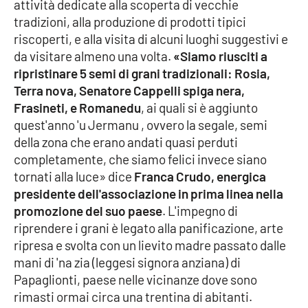
attività dedicate alla scoperta di vecchie
tradizioni, alla produzione di prodotti tipici
riscoperti, e alla visita di alcuni luoghi suggestivi e
EDIZIONI
LOCALI
da visitare almeno una volta.
«Siamo riusciti a
ripristinare 5 semi di grani tradizionali: Rosia,
Catanzaro
Terra nova, Senatore Cappelli spiga nera,
Frasineti, e Romanedu
, ai quali si è aggiunto
Crotone
quest'anno 'u Jermanu , ovvero la segale, semi
della zona che erano andati quasi perduti
Vibo Valentia
completamente, che siamo felici invece siano
tornati alla luce» dice
Franca Crudo, energica
Reggio Calabria
presidente dell'associazione in prima linea nella
promozione del suo paese
. L'impegno di
Cosenza
riprendere i grani è legato alla panificazione, arte
ripresa e svolta con un lievito madre passato dalle
Lamezia Terme
mani di 'na zia (leggesi signora anziana) di
Papaglionti, paese nelle vicinanze dove sono
rimasti ormai circa una trentina di abitanti.