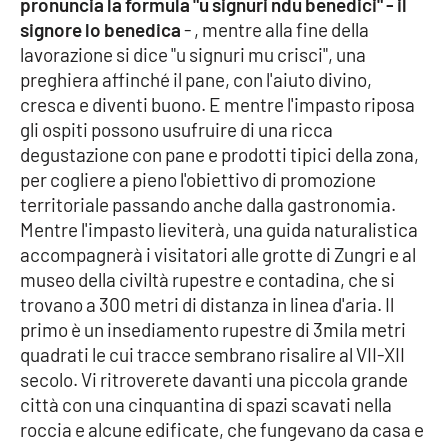
pronuncia la formula "u signuri ndu benedici" - il
signore lo benedica
- , mentre alla fine della
lavorazione si dice "u signuri mu crisci", una
preghiera affinché il pane, con l'aiuto divino,
cresca e diventi buono. E mentre l'impasto riposa
gli ospiti possono usufruire di una ricca
degustazione con pane e prodotti tipici della zona,
per cogliere a pieno l'obiettivo di promozione
territoriale passando anche dalla gastronomia.
Mentre l'impasto lieviterà, una guida naturalistica
accompagnerà i visitatori alle grotte di Zungri e al
museo della civiltà rupestre e contadina, che si
trovano a 300 metri di distanza in linea d'aria. Il
primo è un insediamento rupestre di 3mila metri
quadrati le cui tracce sembrano risalire al VII-XII
secolo. Vi ritroverete davanti una piccola grande
città con una cinquantina di spazi scavati nella
roccia e alcune edificate, che fungevano da casa e