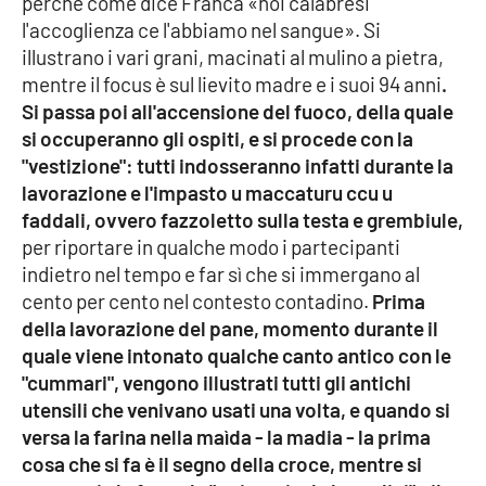
perché come dice Franca «noi calabresi
l'accoglienza ce l'abbiamo nel sangue». Si
APP
illustrano i vari grani, macinati al mulino a pietra,
mentre il focus è sul lievito madre e i suoi 94 anni
.
Android
Si passa poi all'accensione del fuoco, della quale
si occuperanno gli ospiti, e si procede con la
Apple
"vestizione": tutti indosseranno infatti durante la
lavorazione e l'impasto u maccaturu ccu u
faddali, ovvero fazzoletto sulla testa e grembiule,
per riportare in qualche modo i partecipanti
indietro nel tempo e far sì che si immergano al
cento per cento nel contesto contadino.
Prima
della lavorazione del pane, momento durante il
quale viene intonato qualche canto antico con le
"cummari", vengono illustrati tutti gli antichi
utensili che venivano usati una volta, e quando si
versa la farina nella maìda - la madia - la prima
cosa che si fa è il segno della croce, mentre si