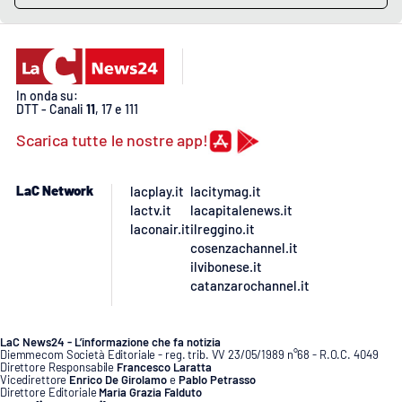
In onda su:
DTT - Canali
11
, 17 e 111
Scarica tutte le nostre app!
LaC Network
lacplay.it
lacitymag.it
lactv.it
lacapitalenews.it
laconair.it
ilreggino.it
cosenzachannel.it
ilvibonese.it
catanzarochannel.it
LaC News24 - L’informazione che fa notizia
Diemmecom Società Editoriale - reg. trib. VV 23/05/1989 n°68 - R.O.C. 4049
Direttore Responsabile
Francesco Laratta
Vicedirettore
Enrico De Girolamo
e
Pablo Petrasso
Direttore Editoriale
Maria Grazia Falduto