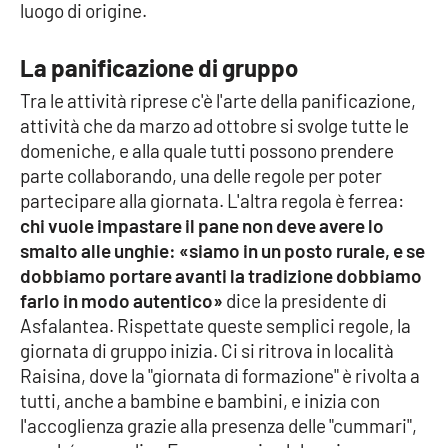
Lacplay.it
luogo di origine.
Lactv.it
La panificazione di gruppo
Tra le attività riprese c'è l'arte della panificazione,
Laconair.it
attività che da marzo ad ottobre si svolge tutte le
domeniche, e alla quale tutti possono prendere
Lacitymag.it
parte collaborando, una delle regole per poter
partecipare alla giornata. L'altra regola è ferrea:
Lacapitalenews.it
chi vuole impastare il pane non deve avere lo
smalto alle unghie: «siamo in un posto rurale, e se
Ilreggino.it
dobbiamo portare avanti la tradizione dobbiamo
farlo in modo autentico»
dice la presidente di
Cosenzachannel.it
Asfalantea. Rispettate queste semplici regole, la
giornata di gruppo inizia. Ci si ritrova in località
Ilvibonese.it
Raisina, dove la "giornata di formazione" è rivolta a
tutti, anche a bambine e bambini, e inizia con
Catanzarochannel.it
l'accoglienza grazie alla presenza delle "cummari",