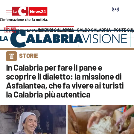
TEMI DEL
INCENDI CALABRIA
CALDO CALABRIA
PONTE SU
HOME PAGE
LACALABRIAVISIONE
STORIE
GIORNO
Vai
SEZIONI
STORIE
Cronaca
In Calabria per fare il pane e
scoprire il dialetto: la missione di
Politica
Asfalantea, che fa vivere ai turisti
la Calabria più autentica
Attualità
Economia e lavoro
Italia Mondo