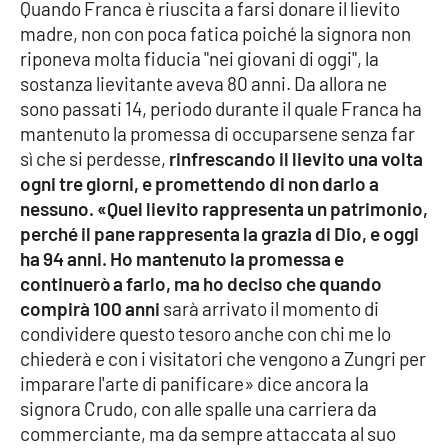
PROGETTI
Quando Franca è riuscita a farsi donare il lievito
SPECIALI
madre, non con poca fatica poiché la signora non
Buona Sanità Calabria
riponeva molta fiducia "nei giovani di oggi", la
sostanza lievitante aveva 80 anni. Da allora ne
sono passati 14, periodo durante il quale Franca ha
LA
mantenuto la promessa di occuparsene senza far
CALABRIAVISIONE
sì che si perdesse,
rinfrescando il lievito una volta
Destinazioni
ogni tre giorni, e promettendo di non darlo a
nessuno. «Quel lievito rappresenta un patrimonio,
Eventi
perché il pane rappresenta la grazia di Dio, e oggi
ha 94 anni. Ho mantenuto la promessa e
Food
continuerò a farlo, ma ho deciso che quando
compirà 100 anni
sarà arrivato il momento di
Storie
condividere questo tesoro anche con chi me lo
chiederà e con i visitatori che vengono a Zungri per
imparare l'arte di panificare» dice ancora la
LAC
signora Crudo, con alle spalle una carriera da
NETWORK
commerciante, ma da sempre attaccata al suo