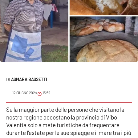
Sanità
Sport
Cultura
Podcast
Meteo
ASMARA BASSETTI
Editoriali
12 GIUGNO 2024
15:52
VIDEO
Se la maggior parte delle persone che visitano la
nostra regione accostano la provincia di Vibo
Ambiente
Valentia solo a mete turistiche da frequentare
durante l'estate per le sue spiagge e il mare tra i più
Cronaca