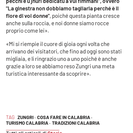
pecchì è u jhuri dedicatu a vui fimmani", ovvero
"La ginestra non dobbiamo tagliarla perché è il
fiore di voi donne"
, poiché questa pianta cresce
anche sulla roccia, e noi donne siamo rocce
proprio come lei».
«Mi si riempie il cuore di gioia ogni volta che
arrivano dei visitatori, che fino ad oggi sono stati
migliaia, e li ringrazio uno a uno poiché è anche
grazie a loro se abbiamo reso Zungri una meta
turistica interessante da scoprire».
TAG
ZUNGRI ·
COSA FARE IN CALABRIA ·
TURISMO CALABRIA ·
TRADIZIONI CALABRIA
Tutti gli articoli di
Storie