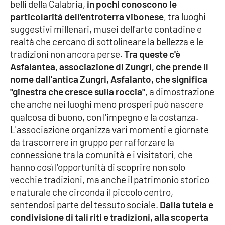
belli della Calabria,
in pochi conoscono le
particolarità dell'entroterra vibonese
, tra luoghi
Cultura
suggestivi millenari, musei dell'arte contadine e
realtà che cercano di sottolineare la bellezza e le
Economia e Lavoro
tradizioni non ancora perse.
Tra queste c'è
Asfalantea, associazione di Zungri, che prende il
Politica
nome dall'antica Zungri, Asfalanto, che significa
"ginestra che cresce sulla roccia"
, a dimostrazione
Sanità
che anche nei luoghi meno prosperi può nascere
qualcosa di buono, con l'impegno e la costanza.
Società
L'associazione organizza vari momenti e giornate
da trascorrere in gruppo per rafforzare la
Sport
connessione tra la comunità e i visitatori, che
hanno così l'opportunità di scoprire non solo
vecchie tradizioni, ma anche il patrimonio storico
RUBRICHE
e naturale che circonda il piccolo centro,
sentendosi parte del tessuto sociale.
Dalla tutela e
Good Morning Vietnam
condivisione di tali riti e tradizioni, alla scoperta