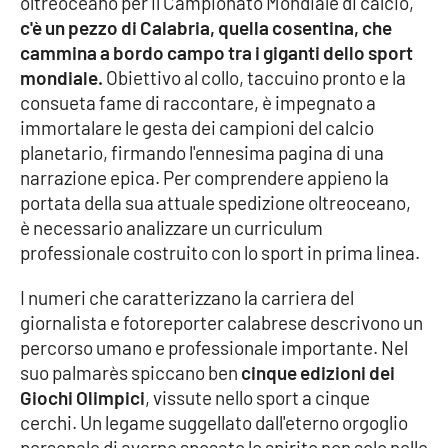
oltreoceano per il Campionato Mondiale di calcio,
c'è un pezzo di Calabria, quella cosentina, che
Cultura
cammina a bordo campo tra i giganti dello sport
mondiale.
Obiettivo al collo, taccuino pronto e la
Economia e Lavoro
consueta fame di raccontare, è impegnato a
immortalare le gesta dei campioni del calcio
Politica
planetario, firmando l'ennesima pagina di una
narrazione epica. Per comprendere appieno la
Sanità
portata della sua attuale spedizione oltreoceano,
è necessario analizzare un curriculum
Società
professionale costruito con lo sport in prima linea.
I numeri che caratterizzano la carriera del
Sport
giornalista e fotoreporter calabrese descrivono un
percorso umano e professionale importante. Nel
suo palmarès spiccano ben
cinque edizioni dei
RUBRICHE
Giochi Olimpici
, vissute nello sport a cinque
Good Morning Vietnam
cerchi. Un legame suggellato dall'eterno orgoglio
personale di averne sposato lo spirito non solo nelle