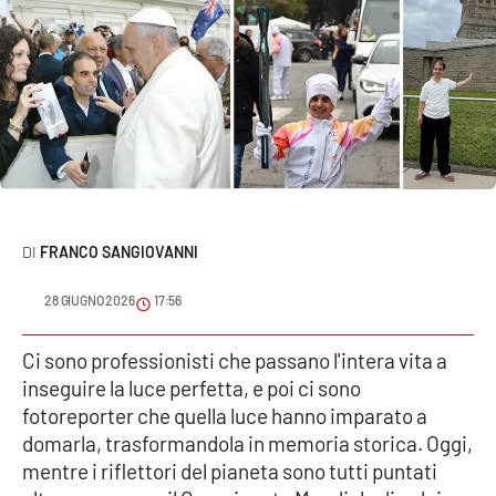
Sanità
Sport
Cultura
Podcast
Meteo
FRANCO SANGIOVANNI
Editoriali
28 GIUGNO 2026
17:56
Ci sono professionisti che passano l'intera vita a
VIDEO
inseguire la luce perfetta, e poi ci sono
fotoreporter che quella luce hanno imparato a
Ambiente
domarla, trasformandola in memoria storica. Oggi,
mentre i riflettori del pianeta sono tutti puntati
Cronaca