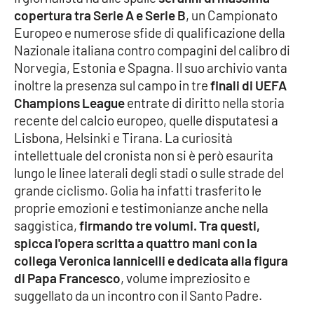
copertura tra Serie A e Serie B
, un Campionato
Europeo e numerose sfide di qualificazione della
Nazionale italiana contro compagini del calibro di
EDIZIONI
LOCALI
Norvegia, Estonia e Spagna. Il suo archivio vanta
inoltre la presenza sul campo in tre
finali di UEFA
Catanzaro
Champions League
entrate di diritto nella storia
recente del calcio europeo, quelle disputatesi a
Crotone
Lisbona, Helsinki e Tirana. La curiosità
intellettuale del cronista non si è però esaurita
Vibo Valentia
lungo le linee laterali degli stadi o sulle strade del
grande ciclismo. Golia ha infatti trasferito le
Reggio Calabria
proprie emozioni e testimonianze anche nella
saggistica,
firmando tre volumi. Tra questi,
Cosenza
spicca l'opera scritta a quattro mani con la
collega Veronica Iannicelli e dedicata alla figura
Lamezia Terme
di Papa Francesco
, volume impreziosito e
suggellato da un incontro con il Santo Padre.