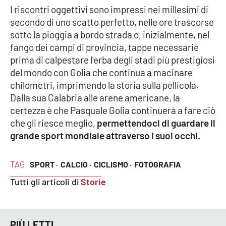
PROGETTI
SPECIALI
I riscontri oggettivi sono impressi nei millesimi di
secondo di uno scatto perfetto, nelle ore trascorse
Buona Sanità Calabria
sotto la pioggia a bordo strada o, inizialmente, nel
fango dei campi di provincia, tappe necessarie
prima di calpestare l'erba degli stadi più prestigiosi
LA
CALABRIAVISIONE
del mondo con Golia che continua a macinare
chilometri, imprimendo la storia sulla pellicola.
Destinazioni
Dalla sua Calabria alle arene americane, la
certezza è che Pasquale Golia continuerà a fare ciò
Eventi
che gli riesce meglio,
permettendoci di guardare il
grande sport mondiale attraverso i suoi occhi.
Food
TAG
SPORT ·
CALCIO ·
CICLISMO ·
FOTOGRAFIA
Storie
Tutti gli articoli di
Storie
LAC
NETWORK
PIÙ LETTI