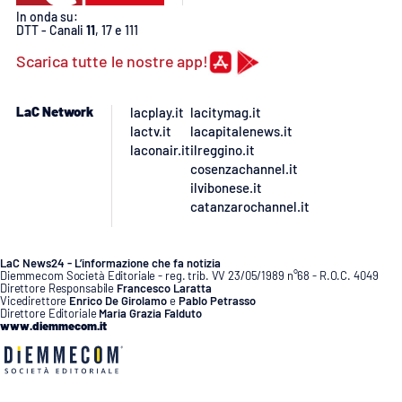
In onda su:
DTT - Canali
11
, 17 e 111
Scarica tutte le nostre app!
LaC Network
lacplay.it
lacitymag.it
lactv.it
lacapitalenews.it
laconair.it
ilreggino.it
cosenzachannel.it
ilvibonese.it
catanzarochannel.it
LaC News24 - L’informazione che fa notizia
Diemmecom Società Editoriale - reg. trib. VV 23/05/1989 n°68 - R.O.C. 4049
Direttore Responsabile
Francesco Laratta
Vicedirettore
Enrico De Girolamo
e
Pablo Petrasso
Direttore Editoriale
Maria Grazia Falduto
www.diemmecom.it