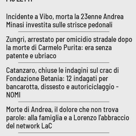
Lacplay.it
Incidente a Vibo, morta la 23enne Andrea
Lactv.it
Minasi investita sulle strisce pedonali
Laconair.it
Zungri, arrestato per omicidio stradale dopo
la morte di Carmelo Purita: era senza
Lacitymag.it
patente e ubriaco
Lacapitalenews.it
Catanzaro, chiuse le indagini sul crac di
Fondazione Betania: 12 indagati per
Ilreggino.it
bancarotta, dissesto e autoriciclaggio -
NOMI
Cosenzachannel.it
Morte di Andrea, il dolore che non trova
Ilvibonese.it
parole: alla famiglia e a Lorenzo l’abbraccio
del network LaC
Catanzarochannel.it