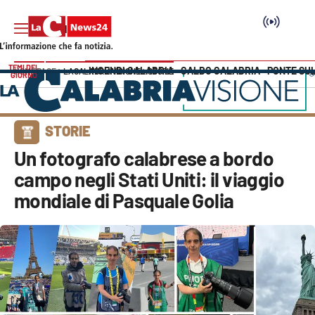
TEMI DEL
INCENDI CALABRIA
CALDO CALABRIA
PONTE SU
HOME PAGE
LACALABRIAVISIONE
STORIE
GIORNO
Vai
SEZIONI
STORIE
Cronaca
Un fotografo calabrese a bordo
campo negli Stati Uniti: il viaggio
Politica
mondiale di Pasquale Golia
Attualità
Economia e lavoro
Italia Mondo