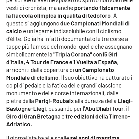
Parchi Marini Calabria
vesti di cronista, ma anche
portando fisicamente
la fiaccola olimpica in qualità di tedoforo
. A
Leggendo Alvaro insieme
questo si aggiungono
due Campionati Mondiali di
calcio
e un legame indissolubile con il ciclismo
Imprese Di Calabria
d'élite. Golia ha infatti documentato le tre corse a
tappe più famose del mondo, quelle che assegnano
Le perfidie di Antonella Grippo
simbolicamente la
"Tripla Corona"
con
15 Giri
d'Italia, 4 Tour de France e 1 Vuelta a España
,
arricchiti dalla copertura di
un Campionato
Venti di comunicazione
Mondiale di ciclismo
. Il suo obiettivo ha catturato i
colpi di pedale e la fatica delle grandi classiche
monumento e delle corse internazionali, dalle
STREAMING
pietre della
Parigi-Roubaix
alla durezza della
Liegi-
LaC TV
Bastogne-Liegi
, passando per l'
Abu Dhabi Tour
, il
Giro di Gran Bretagna
e
tre edizioni della Tirreno-
LaC Network
Adriatico
.
Il giornalista ha alle spalle
sei anni di massima
LaC OnAir