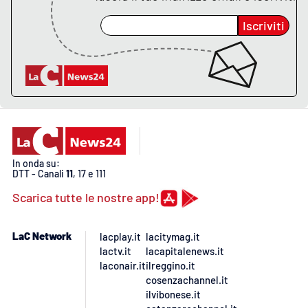
Iscriviti
In onda su:
DTT - Canali
11
, 17 e 111
Scarica tutte le nostre app!
LaC Network
lacplay.it
lacitymag.it
lactv.it
lacapitalenews.it
laconair.it
ilreggino.it
cosenzachannel.it
ilvibonese.it