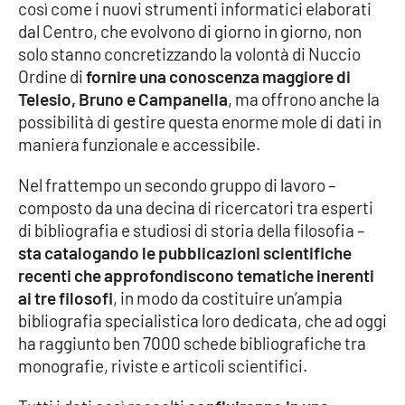
PROGETTI
così come i nuovi strumenti informatici elaborati
SPECIALI
dal Centro, che evolvono di giorno in giorno, non
Buona Sanità Calabria
solo stanno concretizzando la volontà di Nuccio
Ordine di
fornire una conoscenza maggiore di
Telesio, Bruno e Campanella
, ma offrono anche la
LA
CALABRIAVISIONE
possibilità di gestire questa enorme mole di dati in
maniera funzionale e accessibile.
Destinazioni
Nel frattempo un secondo gruppo di lavoro –
Eventi
composto da una decina di ricercatori tra esperti
di bibliografia e studiosi di storia della filosofia –
Food
sta catalogando le pubblicazioni scientifiche
recenti che approfondiscono tematiche inerenti
ai tre filosofi
, in modo da costituire un’ampia
Storie
bibliografia specialistica loro dedicata, che ad oggi
ha raggiunto ben 7000 schede bibliografiche tra
monografie, riviste e articoli scientifici.
LAC
NETWORK