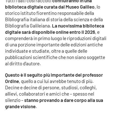
Tutti i dati così raccolti
confluiranno in una
Lacplay.it
biblioteca digitale curata dal Museo Galileo
, lo
storico istituto fiorentino responsabile della
Lactv.it
Bibliografia italiana di storia della scienza e della
Bibliografia Galileiana.
La nuovissima biblioteca
Laconair.it
digitale sarà disponibile online entro il 2026
, e
comprenderà in primo luogo le riproduzioni digitali
Lacitymag.it
di una porzione importante delle edizioni antiche
individuate e studiate, oltre a quelle delle
Lacapitalenews.it
pubblicazioni scientifiche che non siano soggette
al diritto d’autore.
Ilreggino.it
Questo è il seguito più importante del professor
Cosenzachannel.it
Ordine
, quello a cui lui avrebbe tenuto di più.
Decine e decine di persone, studiosi, colleghi,
Ilvibonese.it
allievi, collaboratori e amici che – spesso nel
silenzio –
stanno provando a dare corpo alla sua
Catanzarochannel.it
grande visione
.