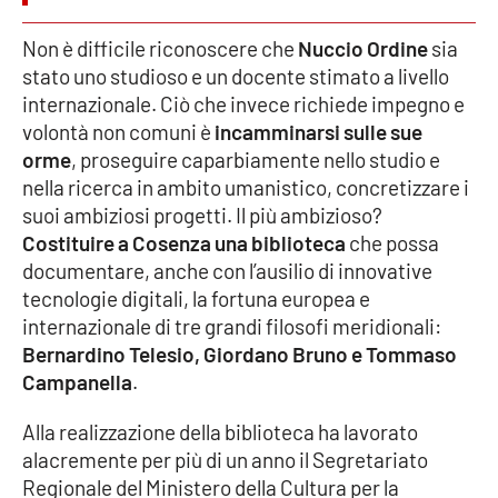
Non è difficile riconoscere che
Nuccio Ordine
sia
Cultura
stato uno studioso e un docente stimato a livello
internazionale. Ciò che invece richiede impegno e
Economia e Lavoro
volontà non comuni è
incamminarsi sulle sue
orme
, proseguire caparbiamente nello studio e
Politica
nella ricerca in ambito umanistico, concretizzare i
suoi ambiziosi progetti. Il più ambizioso?
Sanità
Costituire a Cosenza una biblioteca
che possa
documentare, anche con l’ausilio di innovative
Società
tecnologie digitali, la fortuna europea e
internazionale di tre grandi filosofi meridionali:
Sport
Bernardino Telesio, Giordano Bruno e Tommaso
Campanella
.
RUBRICHE
Alla realizzazione della biblioteca ha lavorato
alacremente per più di un anno il Segretariato
Good Morning Vietnam
Regionale del Ministero della Cultura per la