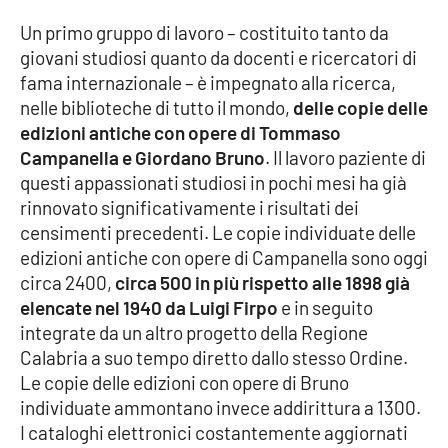
Un primo gruppo di lavoro – costituito tanto da
giovani studiosi quanto da docenti e ricercatori di
EDIZIONI
LOCALI
fama internazionale – è impegnato alla ricerca,
nelle biblioteche di tutto il mondo,
delle copie delle
Catanzaro
edizioni antiche con opere di Tommaso
Campanella e Giordano Bruno
. Il lavoro paziente di
Crotone
questi appassionati studiosi in pochi mesi ha già
rinnovato significativamente i risultati dei
Vibo Valentia
censimenti precedenti. Le copie individuate delle
edizioni antiche con opere di Campanella sono oggi
Reggio Calabria
circa 2400,
circa 500 in più rispetto alle 1898 già
elencate nel 1940 da Luigi Firpo
e in seguito
Cosenza
integrate da un altro progetto della Regione
Calabria a suo tempo diretto dallo stesso Ordine.
Lamezia Terme
Le copie delle edizioni con opere di Bruno
individuate ammontano invece addirittura a 1300.
I cataloghi elettronici costantemente aggiornati