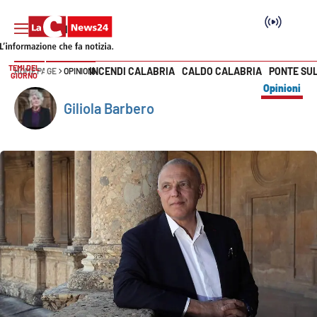
TEMI DEL
INCENDI CALABRIA
CALDO CALABRIA
PONTE SU
HOME PAGE
OPINIONI
GIORNO
Vai
Opinioni
Giliola Barbero
SEZIONI
Cronaca
Politica
Attualità
Economia e lavoro
Italia Mondo