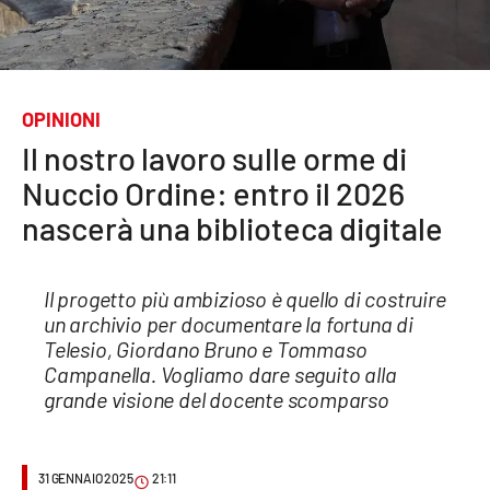
Sanità
Sport
OPINIONI
Cultura
Il nostro lavoro sulle orme di
Podcast
Nuccio Ordine: entro il 2026
nascerà una biblioteca digitale
Meteo
Editoriali
Il progetto più ambizioso è quello di costruire
un archivio per documentare la fortuna di
Telesio, Giordano Bruno e Tommaso
Campanella. Vogliamo dare seguito alla
VIDEO
grande visione del docente scomparso
Ambiente
Cronaca
31 GENNAIO 2025
21:11