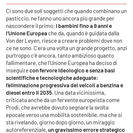
Ci sono due soli soggetti che quando combinano un
Cultura
pasticcio, ne fanno uno ancora più grande per
nascondere il primo:
i bambini fino a 9 anni e
Economia e Lavoro
l’Unione Europea
che da, quando è guidata dalla
Von der Leyen, riesce a creare problemi dove non
Politica
ce ne sono. C’era una volta un grande progetto, anzi
purtroppo c’è ancora, tanto ambizioso quanto
Sanità
fallimentare, che l’Unione Europea ha deciso di
inseguire
con fervore ideologico e senza basi
Società
scientifiche e tecnologiche adeguate:
l’eliminazione progressiva dei veicoli a benzina e
Sport
diesel entro il 2035
. Una data vicinissima,
criticata anche da un fervente europeista come
Prodi, che avrebbe dovuto segnare la svolta
RUBRICHE
epocale verso una mobilità sostenibile, ma che si
sta rivelando, giorno dopo giorno, un miraggio
Good Morning Vietnam
autoreferenziale,
un gravissimo errore strategico