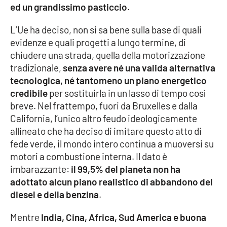
ed un grandissimo pasticcio
.
Parchi Marini Calabria
L’Ue ha deciso, non si sa bene sulla base di quali
Leggendo Alvaro insieme
evidenze e quali progetti a lungo termine, di
chiudere una strada, quella della motorizzazione
Imprese Di Calabria
tradizionale,
senza avere né una valida alternativa
tecnologica, né tantomeno un piano energetico
Le perfidie di Antonella Grippo
credibile
per sostituirla in un lasso di tempo così
breve. Nel frattempo, fuori da Bruxelles e dalla
Venti di comunicazione
California, l’unico altro feudo ideologicamente
allineato che ha deciso di imitare questo atto di
fede verde, il mondo intero continua a muoversi su
STREAMING
motori a combustione interna. Il dato è
imbarazzante:
il 99,5% del pianeta non ha
LaC TV
adottato alcun piano realistico di abbandono del
diesel e della benzina
.
LaC Network
Mentre
India, Cina, Africa, Sud America e buona
LaC OnAir