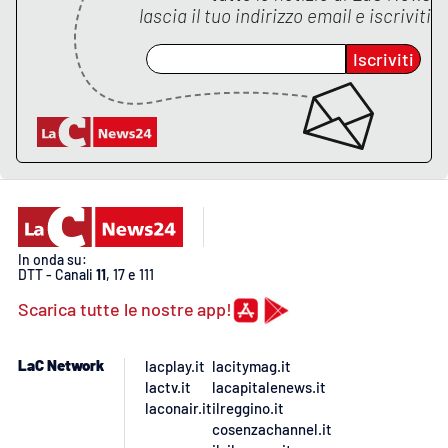
lascia il tuo indirizzo email e iscriviti
Iscriviti
In onda su:
DTT - Canali
11
, 17 e 111
Scarica tutte le nostre app!
LaC Network
lacplay.it
lacitymag.it
lactv.it
lacapitalenews.it
laconair.it
ilreggino.it
cosenzachannel.it