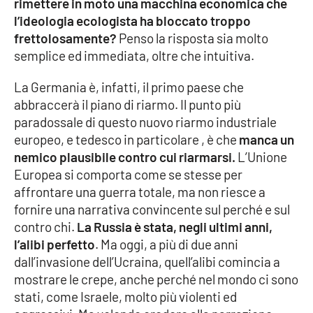
rimettere in moto una macchina economica che
Lacplay.it
l’ideologia ecologista ha bloccato troppo
frettolosamente?
Penso la risposta sia molto
Lactv.it
semplice ed immediata, oltre che intuitiva.
Laconair.it
La Germania è, infatti, il primo paese che
abbraccerà il piano di riarmo. Il punto più
Lacitymag.it
paradossale di questo nuovo riarmo industriale
europeo, e tedesco in particolare , è che
manca un
Lacapitalenews.it
nemico plausibile contro cui riarmarsi.
L’Unione
Europea si comporta come se stesse per
Ilreggino.it
affrontare una guerra totale, ma non riesce a
fornire una narrativa convincente sul perché e sul
Cosenzachannel.it
contro chi.
La Russia è stata, negli ultimi anni,
l’alibi perfetto
. Ma oggi, a più di due anni
Ilvibonese.it
dall’invasione dell’Ucraina, quell’alibi comincia a
mostrare le crepe, anche perché nel mondo ci sono
Catanzarochannel.it
stati, come Israele, molto più violenti ed