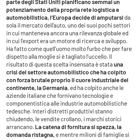
parte degli Stati Uniti pianificano semmai un
potenziamento della propria rete logistica e
automobilistica, l’Europa decide di amputarsi
da
EDIZIONI
LOCALI
sola il mercato dell’auto, uno dei suoi pochi settori
in cui manteneva ancora una rilevanza globale ed
Catanzaro
in cui l’export era un motore di ricerca e sviluppo.
Ha fatto come quell’uomo molto furbo che per fare
Crotone
dispetto alla moglie si è tagliato l’uccello. Il
risultato di questa scelta insensata è stata
una
Vibo Valentia
crisi del settore automobilistico che ha colpito
con forza brutale proprio il cuore industriale del
Reggio Calabria
continente, la Germania
, ed ha colpito anche le
aziende italiane che fornivano tecnologie e
Cosenza
componentistica alle industrie automobilistiche
tedesche. Interi distretti produttivi stanno
Lamezia Terme
chiudendo, le vendite crollano, i marchi storici
arrancano.
La catena di fornitura si spezza, la
domanda ristagna,
e mentre milioni di famiglie si