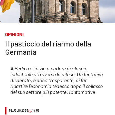
Sanità
Sport
Cultura
OPINIONI
Il pasticcio del riarmo della
Podcast
Germania
Meteo
A Berlino si inizia a parlare di rilancio
Editoriali
industriale attraverso la difesa. Un tentativo
disperato, e poco trasparente, di far
ripartire l’economia tedesca dopo il collasso
VIDEO
del suo settore più potente: l’automotive
Ambiente
5 LUGLIO 2025
14:56
Cronaca