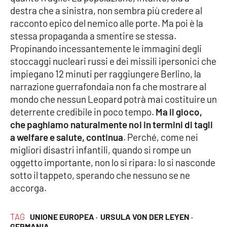
destra che a sinistra, non sembra più credere al
racconto epico del nemico alle porte. Ma poi è la
stessa propaganda a smentire se stessa.
Propinando incessantemente le immagini degli
stoccaggi nucleari russi e dei missili ipersonici che
impiegano 12 minuti per raggiungere Berlino, la
narrazione guerrafondaia non fa che mostrare al
mondo che nessun Leopard potrà mai costituire un
deterrente credibile in poco tempo.
Ma il gioco,
che paghiamo naturalmente noi in termini di tagli
a welfare e salute, continua
. Perché, come nei
migliori disastri infantili, quando si rompe un
oggetto importante, non lo si ripara: lo si nasconde
sotto il tappeto, sperando che nessuno se ne
accorga.
TAG
UNIONE EUROPEA ·
URSULA VON DER LEYEN ·
GERMANIA