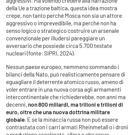
aggressivi. Ma volendo credere alla narrazione
della Ue a trazione baltica, questa idea mostra
APP
crepe, non tanto perché Mosca non sia un attore
aggressivo o imprevedibile, ma perché non ha
Android
senso logico o strategico costruire un arsenale
convenzionale per illudersi pareggiare un
Apple
avversario che possiede circa 5.700 testate
nucleari (fonte: SIPRI, 2024).
Nessun paese europeo, nemmeno sommando i
bilanci della Nato, può realisticamente pensare di
eguagliare il deterrente atomico russo, ameno di
voler entrare in una nuova corsa agli armamenti
intercontinentale che richiederebbe, non anni ma
decenni,
non 800 miliardi, ma trilioni e trilioni di
euro, oltre che una nuova dottrina militare
globale
. E se la minaccia russa non può essere
contrastata con i carri armati Rheinmetall o i droni
a produzione accelerata, allora a che serve