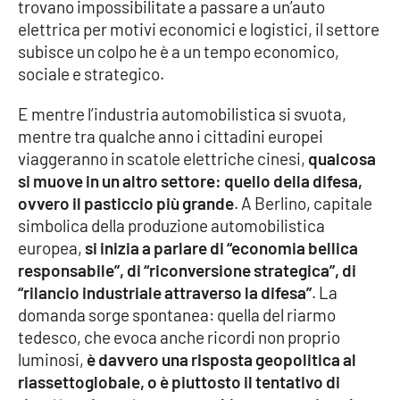
PROGETTI
trovano impossibilitate a passare a un’auto
SPECIALI
elettrica per motivi economici e logistici, il settore
Buona Sanità Calabria
subisce un colpo he è a un tempo economico,
sociale e strategico.
E mentre l’industria automobilistica si svuota,
LA
CALABRIAVISIONE
mentre tra qualche anno i cittadini europei
Destinazioni
viaggeranno in scatole elettriche cinesi,
qualcosa
si muove in un altro settore: quello della difesa,
ovvero il pasticcio più grande
. A Berlino, capitale
Eventi
simbolica della produzione automobilistica
europea,
si inizia a parlare di “economia bellica
Food
responsabile”, di “riconversione strategica”, di
“rilancio industriale attraverso la difesa”
. La
Storie
domanda sorge spontanea: quella del riarmo
tedesco, che evoca anche ricordi non proprio
luminosi,
è davvero una risposta geopolitica al
LAC
NETWORK
riassettoglobale, o è piuttosto il tentativo di