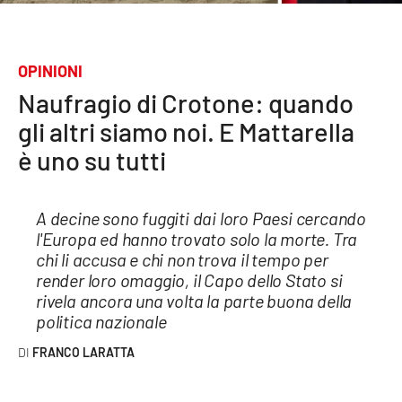
Sanità
Sport
OPINIONI
Naufragio di Crotone: quando
Cultura
gli altri siamo noi. E Mattarella
Podcast
è uno su tutti
Meteo
A decine sono fuggiti dai loro Paesi cercando
l'Europa ed hanno trovato solo la morte. Tra
Editoriali
chi li accusa e chi non trova il tempo per
render loro omaggio, il Capo dello Stato si
rivela ancora una volta la parte buona della
VIDEO
politica nazionale
Ambiente
FRANCO LARATTA
Cronaca