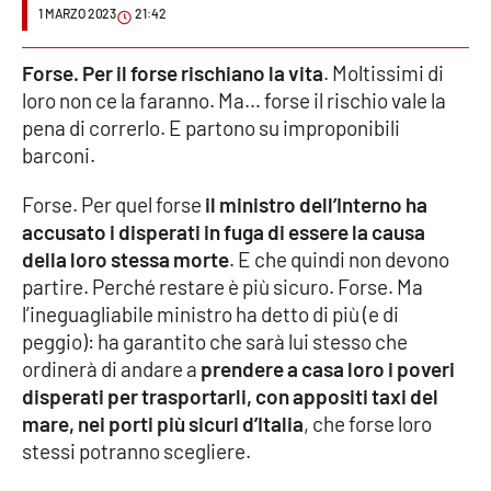
1 MARZO 2023
21:42
Cultura
Forse. Per il forse rischiano la vita
. Moltissimi di
loro non ce la faranno. Ma… forse il rischio vale la
Economia e Lavoro
pena di correrlo. E partono su improponibili
barconi.
Politica
Forse. Per quel forse
il ministro dell’Interno ha
Sanità
accusato i disperati in fuga di essere la causa
della loro stessa morte
. E che quindi non devono
Società
partire. Perché restare è più sicuro. Forse. Ma
l’ineguagliabile ministro ha detto di più (e di
Sport
peggio): ha garantito che sarà lui stesso che
ordinerà di andare a
prendere a casa loro i poveri
disperati per trasportarli, con appositi taxi del
RUBRICHE
mare, nei porti più sicuri d’Italia
, che forse loro
stessi potranno scegliere.
Good Morning Vietnam