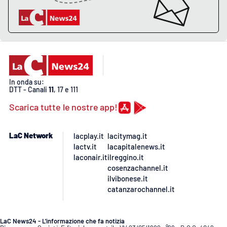
In onda su:
DTT - Canali
11
, 17 e 111
Scarica tutte le nostre app!
LaC Network
lacplay.it
lacitymag.it
lactv.it
lacapitalenews.it
laconair.it
ilreggino.it
cosenzachannel.it
ilvibonese.it
catanzarochannel.it
LaC News24 - L’informazione che fa notizia