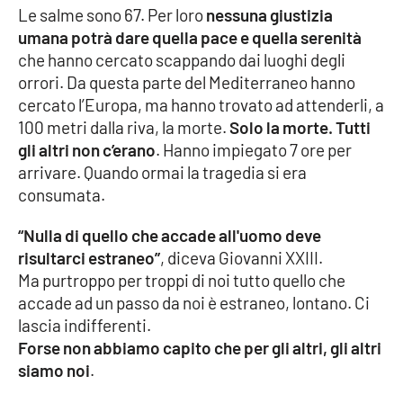
PROGETTI
SPECIALI
Le salme sono 67. Per loro
nessuna giustizia
umana potrà dare quella pace e quella serenità
Buona Sanità Calabria
che hanno cercato scappando dai luoghi degli
orrori. Da questa parte del Mediterraneo hanno
cercato l’Europa, ma hanno trovato ad attenderli, a
LA
CALABRIAVISIONE
100 metri dalla riva, la morte.
Solo la morte. Tutti
gli altri non c’erano
. Hanno impiegato 7 ore per
Destinazioni
arrivare. Quando ormai la tragedia si era
consumata.
Eventi
“Nulla di quello che accade all'uomo deve
Food
risultarci estraneo”
, diceva Giovanni XXIII.
Ma purtroppo per troppi di noi tutto quello che
Storie
accade ad un passo da noi è estraneo, lontano. Ci
lascia indifferenti.
Forse non abbiamo capito che per gli altri, gli altri
LAC
NETWORK
siamo noi
.