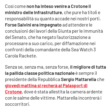
Così come
non ha inteso venire a Crotone il
ministro delle Infrastrutture
, che pure ha titoli e
EDIZIONI
responsabilità su quanto accade nei nostri porti.
LOCALI
Forse Salvini era impegnato
ad attendere le
Catanzaro
conclusioni dei lavori della Giunta per le immunità
del Senato, che ha negato l’autorizzazione a
Crotone
processare a suo carico, per diffamazione nei
confronti della comandante della Sea Watch 3
Vibo Valentia
Carola Rackete.
Senza se, senza ma, senza forse,
il migliore di tutta
Reggio Calabria
la pallida classe politica nazionale
è sempre il
presidente della Repubblica
Sergio Mattarella
che
Cosenza
giovedì mattina si recherà al Palasport di
Crotone
, dove è stata allestita la camera ardente
Lamezia Terme
con le salme delle vittime. Mattarella incontrerà i
soccorritori.