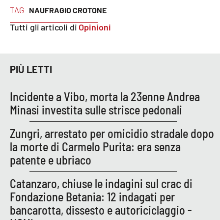
Lacplay.it
TAG
NAUFRAGIO CROTONE
Tutti gli articoli di
Opinioni
Lactv.it
Laconair.it
PIÙ LETTI
Lacitymag.it
Incidente a Vibo, morta la 23enne Andrea
Lacapitalenews.it
Minasi investita sulle strisce pedonali
Ilreggino.it
Zungri, arrestato per omicidio stradale dopo
la morte di Carmelo Purita: era senza
Cosenzachannel.it
patente e ubriaco
Ilvibonese.it
Catanzaro, chiuse le indagini sul crac di
Fondazione Betania: 12 indagati per
Catanzarochannel.it
bancarotta, dissesto e autoriciclaggio -