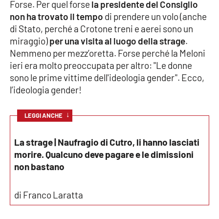
Forse. Per quel forse
la presidente del Consiglio
Parchi Marini Calabria
non ha trovato il tempo
di prendere un volo (anche
di Stato, perché a Crotone treni e aerei sono un
Leggendo Alvaro insieme
miraggio)
per una visita al luogo della strage
.
Nemmeno per mezz’oretta. Forse perché la Meloni
Imprese Di Calabria
ieri era molto preoccupata per altro: "Le donne
sono le prime vittime dell'ideologia gender". Ecco,
Le perfidie di Antonella Grippo
l’ideologia gender!
Venti di comunicazione
↓
LEGGI ANCHE
La strage | Naufragio di Cutro, li hanno lasciati
STREAMING
morire. Qualcuno deve pagare e le dimissioni
non bastano
LaC TV
LaC Network
di Franco Laratta
LaC OnAir