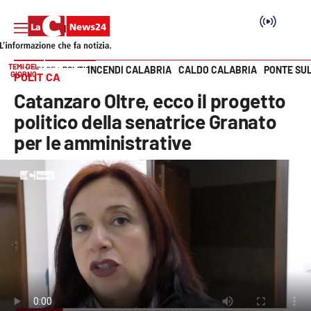
TEMI DEL
INCENDI CALABRIA
CALDO CALABRIA
PONTE SU
HOME PAGE
POLITICA
GIORNO
POLITICA
Vai
Catanzaro Oltre, ecco il progetto
SEZIONI
politico della senatrice Granato
per le amministrative
Cronaca
Politica
Attualità
Economia e lavoro
Italia Mondo