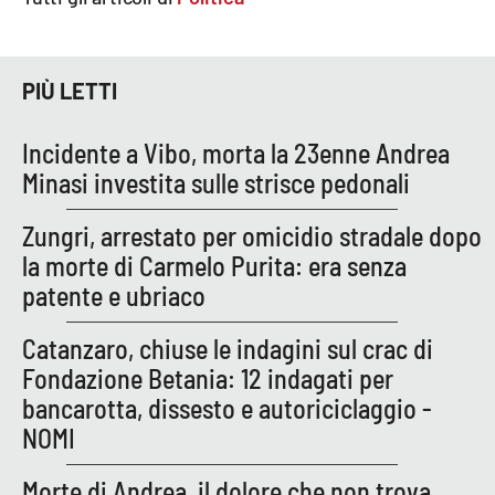
EDIZIONI
LOCALI
PIÙ LETTI
Catanzaro
Incidente a Vibo, morta la 23enne Andrea
Minasi investita sulle strisce pedonali
Crotone
Zungri, arrestato per omicidio stradale dopo
Vibo Valentia
la morte di Carmelo Purita: era senza
patente e ubriaco
Reggio Calabria
Catanzaro, chiuse le indagini sul crac di
Cosenza
Fondazione Betania: 12 indagati per
bancarotta, dissesto e autoriciclaggio -
Lamezia Terme
NOMI
Morte di Andrea, il dolore che non trova