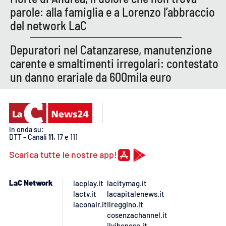
PROGETTI
SPECIALI
parole: alla famiglia e a Lorenzo l’abbraccio
del network LaC
Buona Sanità Calabria
Depuratori nel Catanzarese, manutenzione
carente e smaltimenti irregolari: contestato
LA
CALABRIAVISIONE
un danno erariale da 600mila euro
Destinazioni
Eventi
In onda su:
DTT - Canali
11
, 17 e 111
Food
Scarica tutte le nostre app!
Storie
LaC Network
lacplay.it
lacitymag.it
lactv.it
lacapitalenews.it
LAC
laconair.it
ilreggino.it
NETWORK
cosenzachannel.it
ilvibonese.it