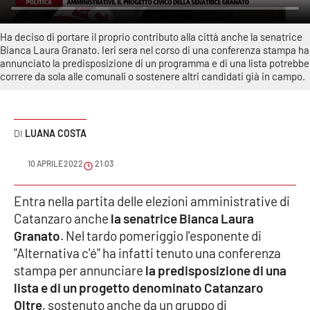
Sanità
Ha deciso di portare il proprio contributo alla città anche la senatrice
Sport
Bianca Laura Granato. Ieri sera nel corso di una conferenza stampa ha
annunciato la predisposizione di un programma e di una lista potrebbe
correre da sola alle comunali o sostenere altri candidati già in campo.
Cultura
Podcast
LUANA COSTA
Meteo
10 APRILE 2022
21:03
Editoriali
Entra nella partita delle elezioni amministrative di
Catanzaro anche
la senatrice Bianca Laura
Granato
. Nel tardo pomeriggio l'esponente di
VIDEO
"Alternativa c'é" ha infatti tenuto una conferenza
Ambiente
stampa per annunciare
la predisposizione di una
lista e di un progetto denominato Catanzaro
Oltre
Cronaca
, sostenuto anche da un gruppo di