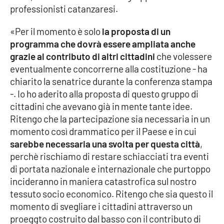
professionisti catanzaresi.
Cultura
«Per il momento è solo
la proposta di un
programma che dovrà essere ampliata anche
Economia e Lavoro
grazie al contributo di altri cittadini
che volessere
eventualmente concorrerne alla costituzione - ha
Politica
chiarito la senatrice durante la conferenza stampa
-. Io ho aderito alla proposta di questo gruppo di
Sanità
cittadini che avevano già in mente tante idee.
Ritengo che la partecipazione sia necessaria in un
Società
momento così drammatico per il Paese e in cui
sarebbe necessaria una svolta per questa città
,
Sport
perchè rischiamo di restare schiacciati tra eventi
di portata nazionale e internazionale che purtoppo
incideranno in maniera catastrofica sul nostro
RUBRICHE
tessuto socio economico. Ritengo che sia questo il
momento di svegliare i cittadini attraverso un
Good Morning Vietnam
proeggto costruito dal basso con il contributo di