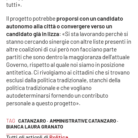
tutti».
Parchi Marini Calabria
Il progetto potrebbe
proporsi con un candidato
Leggendo Alvaro insieme
autonomo alla città o convergere verso un
candidato già in lizza
: «Si sta lavorando perchè si
Imprese Di Calabria
stanno cercando sinergie con altre liste presenti in
altre coalizioni di cui però non facciano parte
Le perfidie di Antonella Grippo
partiti che sono dentro la maggioranza dell'attuale
Governo, rispetto al quale noi siamo in posizione
Venti di comunicazione
antitetica. Ci rivolgiamo ai cittadini che si trovano
esclusi dalla politica tradizionale, stanchi della
politica tradizionale e che vogliano
STREAMING
autodeterminarsi fornendo un contributo
personale a questo progetto».
LaC TV
TAG
CATANZARO ·
AMMINISTRATIVE CATANZARO ·
LaC Network
BIANCA LAURA GRANATO
Tutti gli articoli di
LaC OnAir
Politica