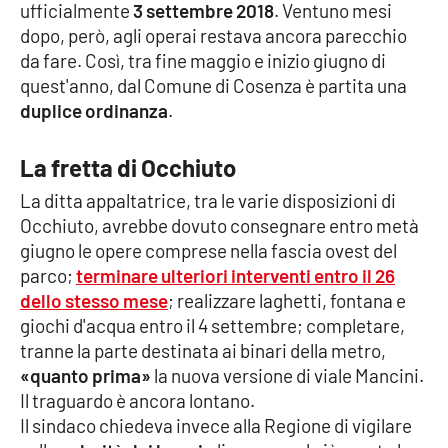
ufficialmente
3 settembre 2018
. Ventuno mesi
Parchi Marini Calabria
dopo, però, agli operai restava ancora parecchio
da fare. Così, tra fine maggio e inizio giugno di
Leggendo Alvaro insieme
quest'anno, dal Comune di Cosenza è partita una
duplice ordinanza
.
Imprese Di Calabria
La fretta di Occhiuto
Le perfidie di Antonella Grippo
La ditta appaltatrice, tra le varie disposizioni di
Venti di comunicazione
Occhiuto, avrebbe dovuto consegnare entro metà
giugno le opere comprese nella fascia ovest del
parco;
terminare ulteriori interventi entro il 26
dello stesso mese
; realizzare laghetti, fontana e
STREAMING
giochi d'acqua entro il 4 settembre; completare,
LaC TV
tranne la parte destinata ai binari della metro,
«quanto prima»
la nuova versione di viale Mancini.
LaC Network
Il traguardo è ancora lontano.
Il sindaco chiedeva invece alla Regione di vigilare
LaC OnAir