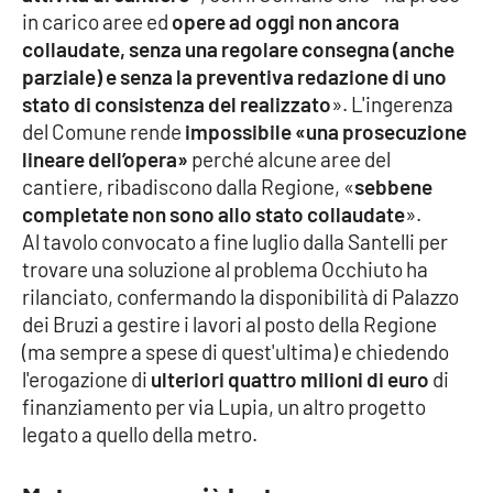
PROGETTI
SPECIALI
in carico aree ed
opere ad oggi non ancora
collaudate, senza una regolare consegna (anche
Buona Sanità Calabria
parziale) e senza la preventiva redazione di uno
stato di consistenza del realizzato
». L'ingerenza
del Comune rende
impossibile «una prosecuzione
LA
CALABRIAVISIONE
lineare dell’opera»
perché alcune aree del
cantiere, ribadiscono dalla Regione, «
sebbene
Destinazioni
completate non sono allo stato collaudate
».
Al tavolo convocato a fine luglio dalla Santelli per
Eventi
trovare una soluzione al problema Occhiuto ha
rilanciato, confermando la disponibilità di Palazzo
Food
dei Bruzi a gestire i lavori al posto della Regione
(ma sempre a spese di quest'ultima) e chiedendo
Storie
l'erogazione di
ulteriori quattro milioni di euro
di
finanziamento per via Lupia, un altro progetto
legato a quello della metro.
LAC
NETWORK