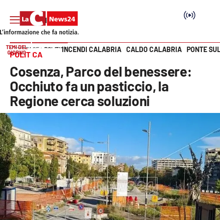
TEMI DEL
INCENDI CALABRIA
CALDO CALABRIA
PONTE SU
HOME PAGE
POLITICA
GIORNO
POLITICA
Vai
Cosenza, Parco del benessere:
SEZIONI
Occhiuto fa un pasticcio, la
Regione cerca soluzioni
Cronaca
Politica
Attualità
Economia e lavoro
Italia Mondo