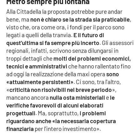
Metro sempre più lontana
Lacplay.it
Alla Cittadella la proposta potrebbe pure andar
Lactv.it
bene, ma
non è chiaro se la strada sia praticabile
,
visto che, ora come ora, i fondi per il parco sono
Laconair.it
legati a quelli della tranvia.
E il futuro di
quest'ultima si fa sempre più incerto
. Gli assessori
Lacitymag.it
regionali, infatti, scrivono senza dilungarsi in
troppi dettagli che
molti dei problemi economici,
Lacapitalenews.it
tecnici e amministrativi
che hanno rallentato fino
ad oggi la realizzazione della maxi opera
sono
Ilreggino.it
«attualmente persistenti»
. Ci sono, tra l'altro,
«
criticità non risolvibili nel breve periodo
»,
mancano ancora
nulla osta ministeriali
e
le
Cosenzachannel.it
verifiche favorevoli di alcuni elaborati
progettuali
. Ma, soprattutto,
i problemi
Ilvibonese.it
riguardano anche «la necessaria copertura
finanziaria
per l’intero investimento».
Catanzarochannel.it