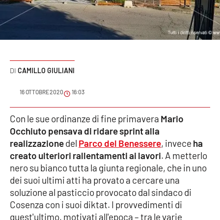
Sanità
Sport
Cultura
CAMILLO GIULIANI
Podcast
16 OTTOBRE 2020
16:03
Meteo
Con le sue ordinanze di fine primavera
Mario
Occhiuto
pensava di ridare sprint alla
Editoriali
realizzazione
del
Parco del Benessere
, invece
ha
creato ulteriori rallentamenti ai lavori
. A metterlo
nero su bianco tutta la giunta regionale, che in uno
VIDEO
dei suoi ultimi atti ha provato a cercare una
Ambiente
soluzione al pasticcio provocato dal sindaco di
Cosenza con i suoi diktat. I provvedimenti di
Cronaca
quest'ultimo, motivati all'epoca – tra le varie