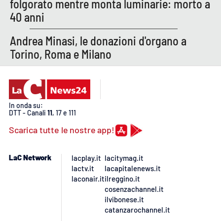
folgorato mentre monta luminarie: morto a
40 anni
Andrea Minasi, le donazioni d'organo a
Torino, Roma e Milano
In onda su:
DTT - Canali
11
, 17 e 111
Scarica tutte le nostre app!
LaC Network
lacplay.it
lacitymag.it
lactv.it
lacapitalenews.it
laconair.it
ilreggino.it
cosenzachannel.it
ilvibonese.it
catanzarochannel.it