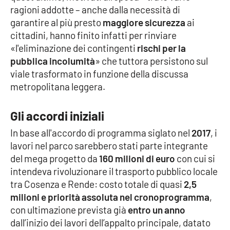
ragioni addotte – anche dalla necessità di
garantire al più presto
maggiore sicurezza
ai
Cultura
cittadini, hanno finito infatti per rinviare
«l'eliminazione dei contingenti
rischi per la
Economia e Lavoro
pubblica incolumità
» che tuttora persistono sul
viale trasformato in funzione della discussa
Politica
metropolitana leggera.
Sanità
Gli accordi iniziali
Società
In base all'accordo di programma siglato nel
2017
, i
lavori nel parco sarebbero stati parte integrante
Sport
del mega progetto da
160 milioni di euro
con cui si
intendeva rivoluzionare il trasporto pubblico locale
tra Cosenza e Rende: costo totale di quasi
2,5
RUBRICHE
milioni e priorità assoluta nel cronoprogramma
,
con ultimazione prevista già
entro un anno
Good Morning Vietnam
dall’inizio dei lavori dell’appalto principale, datato