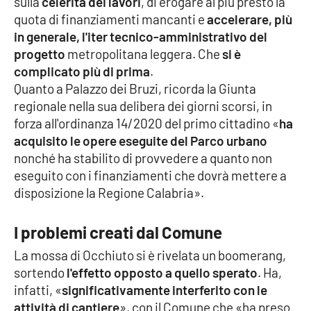
sulla
celerità dei lavori
, di erogare al più presto la
quota di finanziamenti mancanti e
accelerare, più
in generale, l'iter tecnico-amministrativo del
EDIZIONI
progetto
metropolitana leggera. Che
si è
LOCALI
complicato più di prima
.
Catanzaro
Quanto a Palazzo dei Bruzi, ricorda la Giunta
regionale nella sua delibera dei giorni scorsi, in
Crotone
forza all'ordinanza 14/2020 del primo cittadino «
ha
acquisito le opere eseguite del Parco urbano
Vibo Valentia
nonché ha stabilito di provvedere a quanto non
eseguito con i finanziamenti che dovrà mettere a
Reggio Calabria
disposizione la Regione Calabria».
Cosenza
I problemi creati dal Comune
La mossa di Occhiuto si è rivelata un boomerang,
Lamezia Terme
sortendo
l'effetto opposto a quello sperato
. Ha,
infatti, «
significativamente interferito con le
attività di cantiere
», con il Comune che «ha preso