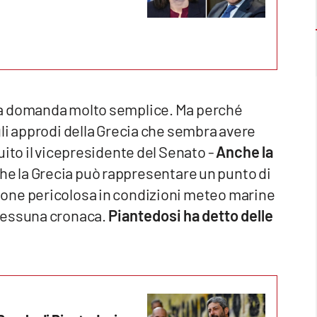
na domanda molto semplice. Ma perché
li approdi della Grecia che sembra avere
uito il vicepresidente del Senato -
Anche la
che la Grecia può rappresentare un punto di
one pericolosa in condizioni meteo marine
nessuna cronaca.
Piantedosi ha detto delle