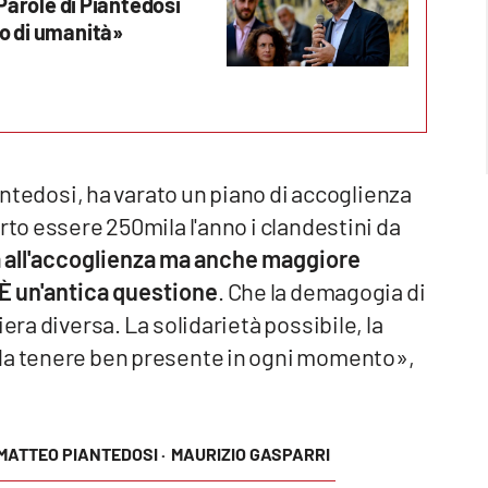
«Parole di Piantedosi
so di umanità»
iantedosi, ha varato un piano di accoglienza
rto essere 250mila l'anno i clandestini da
à all'accoglienza ma anche maggiore
. È un'antica questione
. Che la demagogia di
era diversa. La solidarietà possibile, la
 da tenere ben presente in ogni momento»,
MATTEO PIANTEDOSI ·
MAURIZIO GASPARRI