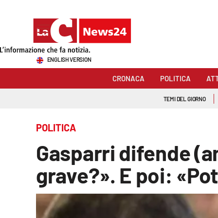
Sezioni
ENGLISH VERSION
Cronaca
CRONACA
POLITICA
AT
Politica
TEMI DEL GIORNO
Attualità
POLITICA
Economia e lavoro
Gasparri difende (a
Italia Mondo
grave?». E poi: «Po
Sanità
Sport