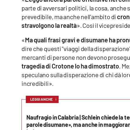
parte di avversari politici, la cosa, anch
Venti di comunicazione
prevedibile, ma anche nell'ambito di
cron
stravolgono la realtà
». Così il vicepresi
Streaming
«
Ma quali frasi gravi e disumane ha pron
LaC TV
dire che questi "viaggi della disperazione
LaC Network
mercanti di persone non devono proseguire
tragedia di Crotone lo ha dimostrato
. Me
LaC OnAir
speculano sulla disperazione di chi dà loro
incredibili».
Edizioni
locali
↓
LEGGI ANCHE
Catanzaro
Crotone
Naufragio in Calabria | Schlein chiede la t
parole disumane», ma anche in maggioranza
Vibo Valentia