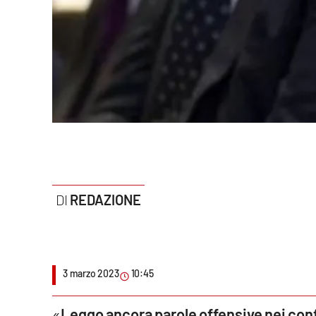
Politica
Sanità
Società
Sport
Rubriche
Good Morning Vietnam
REDAZIONE
Parchi Marini Calabria
Leggendo Alvaro insieme
3 marzo 2023
10:45
Imprese Di Calabria
Le perfidie di Antonella Grippo
«
Leggo ancora parole offensive nei conf