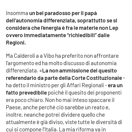
Parchi Marini Calabria
Insomma
un bel paradosso per il papà
dell’autonomia differenziata, soprattutto se si
Leggendo Alvaro insieme
considera che l’energia è fra le materie non Lep
ovvero immediatamente “richiedibili” dalle
Imprese Di Calabria
Regioni.
Le perfidie di Antonella Grippo
Ma Calderoli a a Vibo ha preferito non affrontare
l’argomento ed ha molto discusso di autonomia
Venti di comunicazione
differenziata. «
La non ammissione del quesito
referendario da parte della Corte Costituzionale
-
ha detto il ministro per gli Affari Regionali -
era un
STREAMING
fatto prevedibile
poiché il quesito dei proponenti
era poco chiaro. Non ho mai inteso spaccare il
LaC TV
Paese, anche perché ciò sarebbe un reato e,
inoltre, neanche potrei dividere quello che
LaC Network
attualmente è già diviso, viste tutte le diversità di
cui si compone l'Italia. La mia riforma va in
LaC OnAir