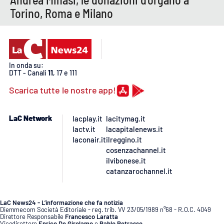
Torino, Roma e Milano
In onda su:
DTT - Canali
11
, 17 e 111
Scarica tutte le nostre app!
LaC Network
lacplay.it
lacitymag.it
lactv.it
lacapitalenews.it
laconair.it
ilreggino.it
cosenzachannel.it
ilvibonese.it
catanzarochannel.it
LaC News24 - L’informazione che fa notizia
Diemmecom Società Editoriale - reg. trib. VV 23/05/1989 n°68 - R.O.C. 4049
Direttore Responsabile
Francesco Laratta
Vicedirettore
Enrico De Girolamo
e
Pablo Petrasso