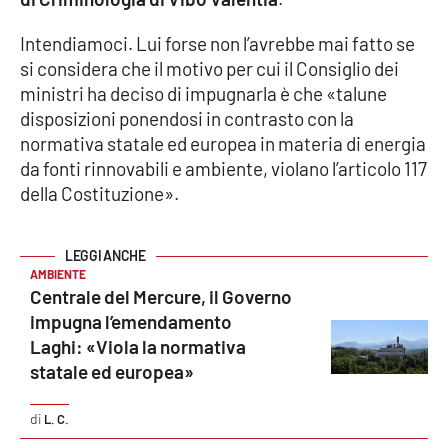
Intendiamoci. Lui forse non l’avrebbe mai fatto se
Cultura
si considera che il motivo per cui il Consiglio dei
ministri ha deciso di impugnarla è che «talune
Economia e Lavoro
disposizioni ponendosi in contrasto con la
normativa statale ed europea in materia di energia
Politica
da fonti rinnovabili e ambiente, violano l’articolo 117
della Costituzione».
Sanità
Società
AMBIENTE
Centrale del Mercure, il Governo
Sport
impugna l’emendamento
Laghi: «Viola la normativa
statale ed europea»
RUBRICHE
Good Morning Vietnam
L. C.