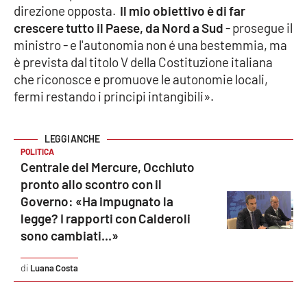
direzione opposta.
Il mio obiettivo è di far
crescere tutto il Paese, da Nord a Sud
- prosegue il
ministro - e l'autonomia non é una bestemmia, ma
EDIZIONI
LOCALI
è prevista dal titolo V della Costituzione italiana
che riconosce e promuove le autonomie locali,
Catanzaro
fermi restando i principi intangibili».
Crotone
Vibo Valentia
POLITICA
Centrale del Mercure, Occhiuto
pronto allo scontro con il
Reggio Calabria
Governo: «Ha impugnato la
legge? I rapporti con Calderoli
Cosenza
sono cambiati...»
Lamezia Terme
Luana Costa