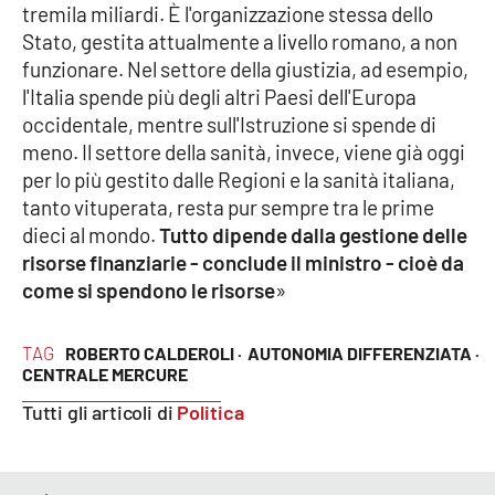
Lacplay.it
tremila miliardi. È l'organizzazione stessa dello
Stato, gestita attualmente a livello romano, a non
Lactv.it
funzionare. Nel settore della giustizia, ad esempio,
l'Italia spende più degli altri Paesi dell'Europa
Laconair.it
occidentale, mentre sull'Istruzione si spende di
meno. Il settore della sanità, invece, viene già oggi
Lacitymag.it
per lo più gestito dalle Regioni e la sanità italiana,
tanto vituperata, resta pur sempre tra le prime
Lacapitalenews.it
dieci al mondo.
Tutto dipende dalla gestione delle
risorse finanziarie - conclude il ministro - cioè da
Ilreggino.it
come si spendono le risorse
»
Cosenzachannel.it
TAG
ROBERTO CALDEROLI ·
AUTONOMIA DIFFERENZIATA ·
CENTRALE MERCURE
Ilvibonese.it
Tutti gli articoli di
Politica
Catanzarochannel.it