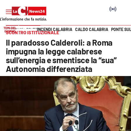
TEMI DEL
INCENDI CALABRIA
CALDO CALABRIA
PONTE SU
HOME PAGE
POLITICA
GIORNO
SCONTRO ISTITUZIONALE
Vai
Il paradosso Calderoli: a Roma
SEZIONI
impugna la legge calabrese
sull’energia e smentisce la “sua”
Cronaca
Autonomia differenziata
Politica
Attualità
Economia e lavoro
Italia Mondo