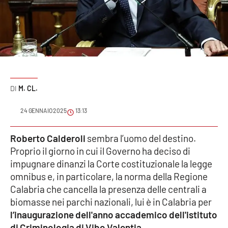
Sanità
Sport
Cultura
Podcast
M. CL.
Meteo
24 GENNAIO 2025
13:13
Editoriali
Roberto Calderoli
sembra l’uomo del destino.
Proprio il giorno in cui il Governo ha deciso di
impugnare dinanzi la Corte costituzionale la legge
omnibus e, in particolare, la norma della Regione
VIDEO
Calabria che cancella la presenza delle centrali a
Ambiente
biomasse nei parchi nazionali, lui è in Calabria per
l’inaugurazione dell'anno accademico dell'istituto
Cronaca
di Criminologia di Vibo Valentia
.