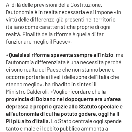
PROGETTI
SPECIALI
Al di là delle previsioni della Costituzione,
l’autonomia è in realtà necessaria e si impone «in
Buona Sanità Calabria
virtù delle differenze già presenti nel territorio
italiano come caratteristiche proprie di ogni
realtà. Finalità della riforma è quella di far
LA
CALABRIAVISIONE
funzionare meglio il Paese».
Destinazioni
«
Qualsiasi riforma spaventa sempre all'inizio
, ma
l'autonomia differenziata è una necessità perché
Eventi
ci sono realtà del Paese che non stanno bene e
occorre portarle ai livelli delle zone dell'Italia che
Food
stanno meglio», ha ribadito in sintesi il
Ministro Calderoli. «Voglio ricordare che
la
Storie
provincia di Bolzano nel dopoguerra era un'area
depressa e proprio grazie allo Statuto speciale e
all'autonomia di cui ha potuto godere, oggi ha il
LAC
Pil più alto d'Italia
. Lo Stato centrale oggi spende
NETWORK
tanto e male e il debito pubblico ammonta a