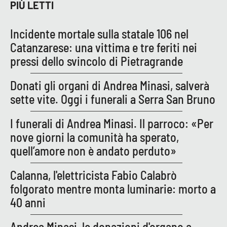
PIÙ LETTI
APP
Incidente mortale sulla statale 106 nel
Android
Catanzarese: una vittima e tre feriti nei
pressi dello svincolo di Pietragrande
Apple
Donati gli organi di Andrea Minasi, salverà
sette vite. Oggi i funerali a Serra San Bruno
I funerali di Andrea Minasi. Il parroco: «Per
nove giorni la comunità ha sperato,
quell’amore non è andato perduto»
Calanna, l'elettricista Fabio Calabrò
folgorato mentre monta luminarie: morto a
40 anni
Andrea Minasi, le donazioni d'organo a