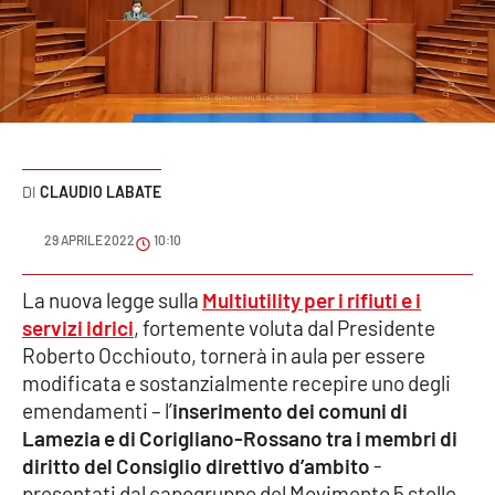
Sanità
Sport
Cultura
Podcast
CLAUDIO LABATE
Meteo
29 APRILE 2022
10:10
Editoriali
La nuova legge sulla
Multiutility per i rifiuti e i
servizi idrici
, fortemente voluta dal Presidente
Roberto Occhiouto, tornerà in aula per essere
modificata e sostanzialmente recepire uno degli
VIDEO
emendamenti – l’
inserimento dei comuni di
Ambiente
Lamezia e di Corigliano-Rossano tra i membri di
diritto del Consiglio direttivo d’ambito
-
Cronaca
presentati dal capogruppo del Movimento 5 stelle