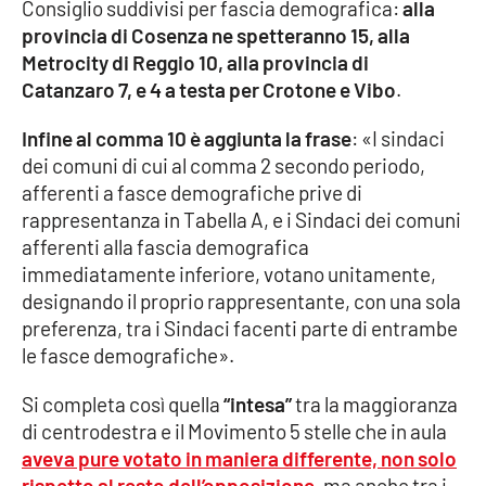
Consiglio suddivisi per fascia demografica:
alla
provincia di Cosenza ne spetteranno 15, alla
Metrocity di Reggio 10, alla provincia di
EDIZIONI
LOCALI
Catanzaro 7, e 4 a testa per Crotone e Vibo
.
Catanzaro
Infine al comma 10 è aggiunta la frase
: «I sindaci
dei comuni di cui al comma 2 secondo periodo,
Crotone
afferenti a fasce demografiche prive di
rappresentanza in Tabella A, e i Sindaci dei comuni
Vibo Valentia
afferenti alla fascia demografica
immediatamente inferiore, votano unitamente,
Reggio Calabria
designando il proprio rappresentante, con una sola
preferenza, tra i Sindaci facenti parte di entrambe
Cosenza
le fasce demografiche».
Si completa così quella
“intesa”
tra la maggioranza
Lamezia Terme
di centrodestra e il Movimento 5 stelle che in aula
aveva pure votato in maniera differente, non solo
rispetto al resto dell’opposizione
, ma anche tra i