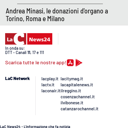
Andrea Minasi, le donazioni d'organo a
APP
Torino, Roma e Milano
Android
Apple
In onda su:
DTT - Canali
11
, 17 e 111
Scarica tutte le nostre app!
LaC Network
lacplay.it
lacitymag.it
lactv.it
lacapitalenews.it
laconair.it
ilreggino.it
cosenzachannel.it
ilvibonese.it
catanzarochannel.it
LaC News24 - L’informazione che fa notizia