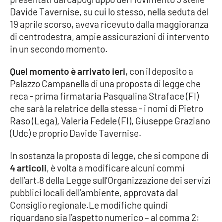
Davide Tavernise, su cui lo stesso, nella seduta del
Cultura
19 aprile scorso, aveva ricevuto dalla maggioranza
di centrodestra, ampie assicurazioni di intervento
Economia e Lavoro
in un secondo momento.
Quel momento è arrivato ieri
, con il deposito a
Politica
Palazzo Campanella di una proposta di legge che
reca - prima firmataria Pasqualina Straface (FI)
Sanità
che sarà la relatrice della stessa - i nomi di Pietro
Raso (Lega), Valeria Fedele (FI), Giuseppe Graziano
Società
(Udc) e proprio Davide Tavernise.
Sport
In sostanza la proposta di legge, che si compone di
4 articoli
, è volta a modificare alcuni commi
dell’art.8 della Legge sull’Organizzazione dei servizi
RUBRICHE
pubblici locali dell’ambiente, approvata dal
Consiglio regionale.Le modifiche quindi
Good Morning Vietnam
riguardano sia l’aspetto numerico – al comma 2: