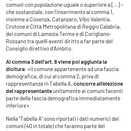
comuni con popolazione uguale o superiore a […] –
Parchi Marini Calabria
che sostanziale, con l’inserimento al comma 1,
insieme a Cosenza, Catanzaro, Vibo Valentia,
Leggendo Alvaro insieme
Crotone e Città Metropolitana di Reggio Calabria,
dei comuni di Lamezia Terme e di Corigliano-
Imprese Di Calabria
Rossano tra quelli aventi diritto a far parte del
Consiglio direttivo d’Ambito.
Le perfidie di Antonella Grippo
Al comma 3 dell’art. 8 viene poi aggiunta la
Venti di comunicazione
dicitura
: «il comune appartenente ad una fascia
demografica, di cui al comma 2, priva di
rappresentanza in Tabella A,
concorre all’elezione
STREAMING
del rappresentante
unitamente ai comuni facenti
parte della fascia demografica immediatamente
LaC TV
inferiore».
LaC Network
Nella “Tabella A” sono riportati i dati numerici dei
comuni (40 in totale) che faranno parte del
LaC OnAir