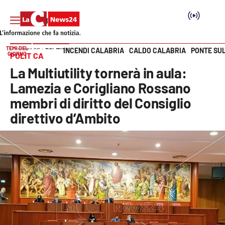
TEMI DEL
INCENDI CALABRIA
CALDO CALABRIA
PONTE SU
HOME PAGE
POLITICA
GIORNO
POLITICA
Vai
La Multiutility tornerà in aula:
SEZIONI
Lamezia e Corigliano Rossano
membri di diritto del Consiglio
Cronaca
direttivo d’Ambito
Politica
Attualità
Economia e lavoro
Italia Mondo