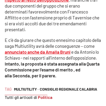
PROGETTI
SPECIALI
due componenti del gruppo che si erano
determinati favorevolmente con Francesco
Buona Sanità Calabria
Afflitto e con l’astensione proprio di Tavernise che
si era visti accolti due dei tre emendamenti
presentati.
LA
CALABRIAVISIONE
E c’è da giurare che questo ennesimo capitolo della
Destinazioni
saga Multiutility avrà delle conseguenze – come
annunciato anche da Amalia Bruni
e da Antonio lo
Eventi
Schiavo - nei rapporti all’interno dell’opposizione.
Intanto, la proposta è stata assegnata alla Quarta
Food
Commissione per l'esame di merito , ed
alla Seconda, per il parere.
Storie
TAG
MULTIUTILITY ·
CONSIGLIO REGIONALE CALABRIA
LAC
NETWORK
Tutti gli articoli di
Politica