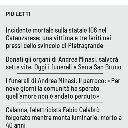
Lacplay.it
PIÙ LETTI
Lactv.it
Incidente mortale sulla statale 106 nel
Laconair.it
Catanzarese: una vittima e tre feriti nei
pressi dello svincolo di Pietragrande
Lacitymag.it
Donati gli organi di Andrea Minasi, salverà
Lacapitalenews.it
sette vite. Oggi i funerali a Serra San Bruno
Ilreggino.it
I funerali di Andrea Minasi. Il parroco: «Per
nove giorni la comunità ha sperato,
Cosenzachannel.it
quell’amore non è andato perduto»
Ilvibonese.it
Calanna, l'elettricista Fabio Calabrò
folgorato mentre monta luminarie: morto a
Catanzarochannel.it
40 anni