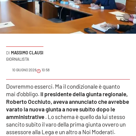
Sanità
Sport
Cultura
Podcast
MASSIMO CLAUSI
GIORNALISTA
Meteo
10 GIUGNO 2026
10:58
Editoriali
Dovremmo esserci. Ma il condizionale è quanto
mai d'obbligo.
Il presidente della giunta regionale,
Roberto Occhiuto, aveva annunciato che avrebbe
VIDEO
varato la nuova giunta a nove subito dopo le
amministrative
. Lo schema è quello da lui stesso
Ambiente
sancito subito il varo della prima giunta ovvero un
assessore alla Lega e un altro a Noi Moderati.
Cronaca