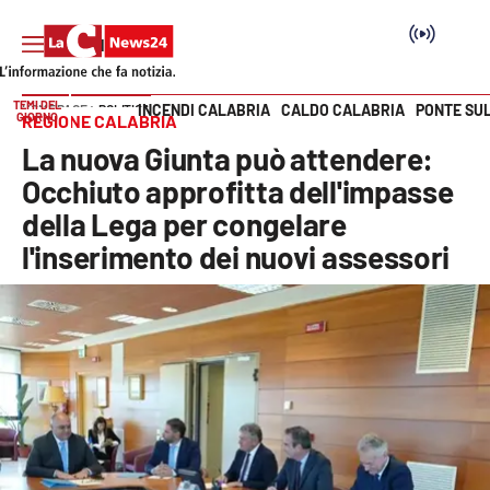
TEMI DEL
INCENDI CALABRIA
CALDO CALABRIA
PONTE SU
HOME PAGE
POLITICA
GIORNO
REGIONE CALABRIA
Vai
La nuova Giunta può attendere:
SEZIONI
Occhiuto approfitta dell'impasse
della Lega per congelare
Cronaca
l'inserimento dei nuovi assessori
Politica
Attualità
Economia e lavoro
Italia Mondo