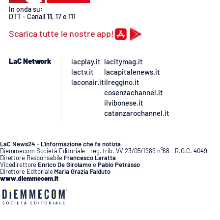
In onda su:
DTT - Canali
11
, 17 e 111
Scarica tutte le nostre app!
LaC Network
lacplay.it
lacitymag.it
lactv.it
lacapitalenews.it
laconair.it
ilreggino.it
cosenzachannel.it
ilvibonese.it
catanzarochannel.it
LaC News24 - L’informazione che fa notizia
Diemmecom Società Editoriale - reg. trib. VV 23/05/1989 n°68 - R.O.C. 4049
Direttore Responsabile
Francesco Laratta
Vicedirettore
Enrico De Girolamo
e
Pablo Petrasso
Direttore Editoriale
Maria Grazia Falduto
www.diemmecom.it