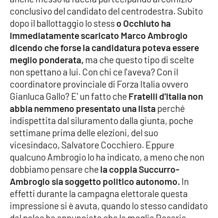
PROGETTI
SPECIALI
conclusivo del candidato del centrodestra. Subito
dopo il ballottaggio lo stess
o Occhiuto ha
Buona Sanità Calabria
immediatamente scaricato Marco Ambrogio
dicendo che forse la candidatura poteva essere
meglio ponderata,
ma che questo tipo di scelte
LA
CALABRIAVISIONE
non spettano a lui. Con chi ce l'aveva? Con il
coordinatore provinciale di Forza Italia ovvero
Destinazioni
Gianluca Gallo? E' un fatto che
Fratelli d'Italia non
abbia nemmeno presentato una lista
perché
Eventi
indispettita dal siluramento dalla giunta, poche
settimane prima delle elezioni, del suo
Food
vicesindaco, Salvatore Cocchiero. Eppure
qualcuno Ambrogio lo ha indicato, a meno che non
Storie
dobbiamo pensare che
la coppia Succurro-
Ambrogio sia soggetto politico autonomo.
In
effetti durante la campagna elettorale questa
LAC
NETWORK
impressione si è avuta, quando lo stesso candidato
dal palco ha annunciato che la moglie Rosaria