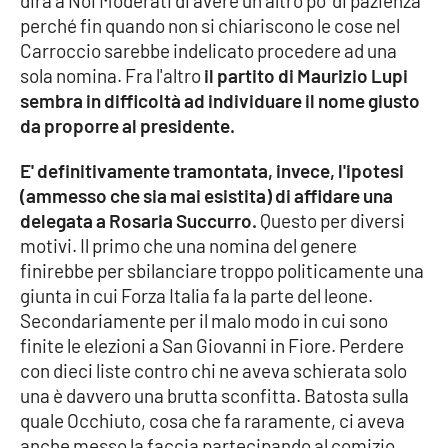
dirà a Noi Moderati di avere un altro po' di pazienza
perché fin quando non si chiariscono le cose nel
Carroccio sarebbe indelicato procedere ad una
EDIZIONI
sola nomina. Fra l'altro
il partito di Maurizio Lupi
LOCALI
sembra in difficoltà ad individuare il nome giusto
Catanzaro
da proporre al presidente.
E' definitivamente tramontata, invece, l'ipotesi
Crotone
(ammesso che sia mai esistita) di affidare una
delegata a Rosaria Succurro.
Questo per diversi
Vibo Valentia
motivi. Il primo che una nomina del genere
finirebbe per sbilanciare troppo politicamente una
Reggio Calabria
giunta in cui Forza Italia fa la parte del leone.
Secondariamente per il malo modo in cui sono
Cosenza
finite le elezioni a San Giovanni in Fiore. Perdere
con dieci liste contro chi ne aveva schierata solo
Lamezia Terme
una è davvero una brutta sconfitta. Batosta sulla
quale Occhiuto, cosa che fa raramente, ci aveva
anche messo la faccia partecipando al comizio