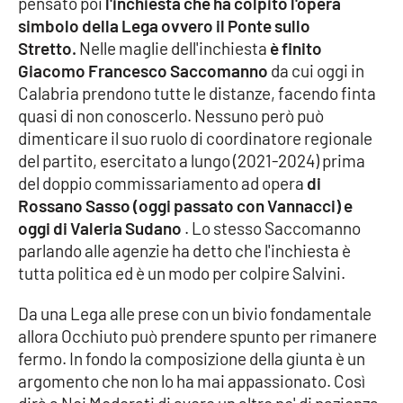
pensato poi
l'inchiesta che ha colpito l'opera
Parchi Marini Calabria
simbolo della Lega ovvero il Ponte sullo
Stretto.
Nelle maglie dell'inchiesta
è finito
Leggendo Alvaro insieme
Giacomo Francesco Saccomanno
da cui oggi in
Calabria prendono tutte le distanze, facendo finta
Imprese Di Calabria
quasi di non conoscerlo. Nessuno però può
dimenticare il suo ruolo di coordinatore regionale
Le perfidie di Antonella Grippo
del partito, esercitato a lungo (2021-2024) prima
del doppio commissariamento ad opera
di
Venti di comunicazione
Rossano Sasso (oggi passato con Vannacci) e
oggi di Valeria Sudano
. Lo stesso Saccomanno
parlando alle agenzie ha detto che l'inchiesta è
STREAMING
tutta politica ed è un modo per colpire Salvini.
LaC TV
Da una Lega alle prese con un bivio fondamentale
allora Occhiuto può prendere spunto per rimanere
LaC Network
fermo. In fondo la composizione della giunta è un
argomento che non lo ha mai appassionato. Così
LaC OnAir