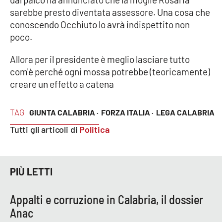
Lacplay.it
sarebbe presto diventata assessore. Una cosa che
conoscendo Occhiuto lo avrà indispettito non
Lactv.it
poco.
Laconair.it
Allora per il presidente è meglio lasciare tutto
com'è perché ogni mossa potrebbe (teoricamente)
Lacitymag.it
creare un effetto a catena
Lacapitalenews.it
TAG
GIUNTA CALABRIA ·
FORZA ITALIA ·
LEGA CALABRIA
Ilreggino.it
Tutti gli articoli di
Politica
Cosenzachannel.it
PIÙ LETTI
Ilvibonese.it
Appalti e corruzione in Calabria, il dossier
Catanzarochannel.it
Anac