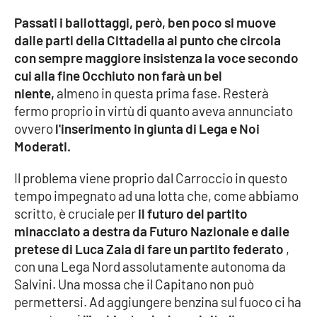
Passati i ballottaggi, però, ben poco si muove
Cultura
dalle parti della Cittadella al punto che circola
con sempre maggiore insistenza la voce secondo
Economia e Lavoro
cui alla fine Occhiuto non farà un bel
niente,
almeno in questa prima fase. Resterà
Politica
fermo proprio in virtù di quanto aveva annunciato
ovvero
l'inserimento in giunta di Lega e Noi
Sanità
Moderati.
Società
Il problema viene proprio dal Carroccio in questo
tempo impegnato ad una lotta che, come abbiamo
Sport
scritto, è cruciale per
il futuro del partito
minacciato a destra da Futuro Nazionale e dalle
pretese di Luca Zaia di fare un partito federato
,
RUBRICHE
con una Lega Nord assolutamente autonoma da
Salvini. Una mossa che il Capitano non può
Good Morning Vietnam
permettersi. Ad aggiungere benzina sul fuoco ci ha